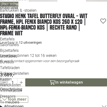
Loo
Alleen online
Fauteuils
STUDIO HENK
Barkrukken & -stoelen
Studio HENK tafel Butterfly Ovaal - wit
Krukjes
Loo
frame, HPL Fenix bianco kos 260 x 120 |
Poefjes
HPL Fenix Bianco Kos | Rechte Rand |
Bureaustoelen
Loo
Frame Wit
Tafels
Eettafels
Loo
Leverbaar in
12 uitvoeringen
Salontafels
Bijzettafels
Loo
Leverbaar binnen 12 tot 16 weken
Sidetables
Er wordt contact opgenomen voor een bezorgafspraak
Bureaus
Tafelbladen
Alle 
Tafelonderstellen
3.689,-
Kasten
In winkelwagen
Wandkasten
Omschrijving
Vitrinekasten
Dressoirs
Toon meer
Tv meubels
Afmetingen