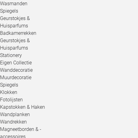
Wasmanden
Spiegels
Geurstokjes &
Huisparfums
Badkamerrekken
Geurstokjes &
Huisparfums
Stationery
Eigen Collectie
Wanddecoratie
Muurdecoratie
Spiegels
Klokken
Fotolijsten
Kapstokken & Haken
Wandplanken
Wandrekken
Magneetborden & -
accessoires