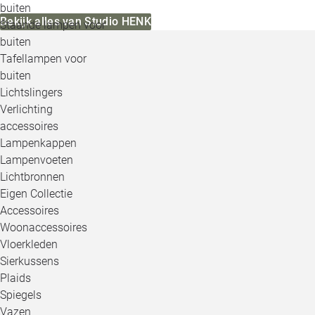
buiten
Bekijk alles van Studio HENK
Staande lampen voor
buiten
Tafellampen voor
buiten
Lichtslingers
Verlichting
accessoires
Lampenkappen
Lampenvoeten
Lichtbronnen
Eigen Collectie
Accessoires
Woonaccessoires
Vloerkleden
Sierkussens
Plaids
Spiegels
Vazen