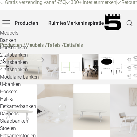
Gratis verzending vanaf €50
300+ interieurmerken
Retour
Producten
Ruimtes
Merken
Inspiratie
Meubels
Banken
Producten
/
Meubels
/
Tafels
/
Eettafels
Hoekbanken
Pagina
2-zitsbanken
3-zitsbanken
4-zitsbanken
Winke
Modulaire banken
U-banken
Klant
Hockers
Hal- &
Veelg
Eetkamerbanken
Daybeds
Openin
Slaapbanken
Loo
Stoelen
Eetkamerstoelen