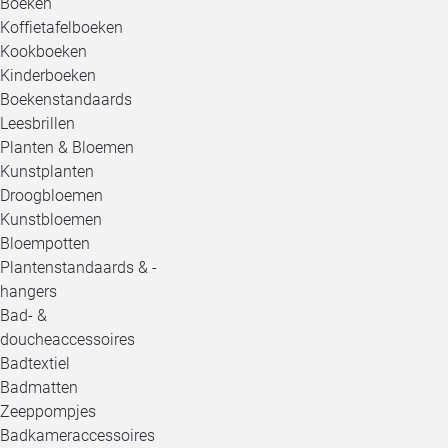
Boeken
Koffietafelboeken
Kookboeken
Kinderboeken
Boekenstandaards
Leesbrillen
Planten & Bloemen
Kunstplanten
Droogbloemen
Kunstbloemen
Bloempotten
Plantenstandaards & -
hangers
Bad- &
doucheaccessoires
Badtextiel
Badmatten
Zeeppompjes
Badkameraccessoires