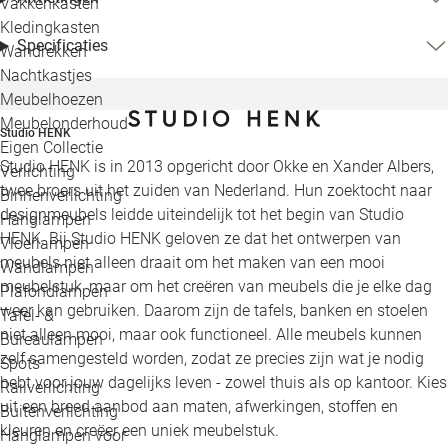
Vakkenkasten
Kledingkasten
Specificaties
Wandrekken
Nachtkastjes
Meubelhoezen
Meubelonderhoud
Studio HENK
Eigen Collectie
Studio HENK is in 2013 opgericht door Okke en Xander Albers,
Verlichting
twee broers uit het zuiden van Nederland. Hun zoektocht naar
Binnenverlichting
designmeubels leidde uiteindelijk tot het begin van Studio
Hanglampen
HENK. Bij Studio HENK geloven ze dat het ontwerpen van
Vloerlampen
meubels niet alleen draait om het maken van een mooi
Wandlampen
meubelstuk, maar om het creëren van meubels die je elke dag
Plafondlampen
weer kan gebruiken. Daarom zijn de tafels, banken en stoelen
Tafel- &
niet alleen mooi, maar ook functioneel. Alle meubels kunnen
Bureaulampen
zelf samengesteld worden, zodat ze precies zijn wat je nodig
Spots
hebt voor jouw dagelijks leven - zowel thuis als op kantoor. Kies
Railverlichting
uit een breed aanbod aan maten, afwerkingen, stoffen en
Buitenverlichting
kleuren en creëer een uniek meubelstuk.
Hanglampen voor