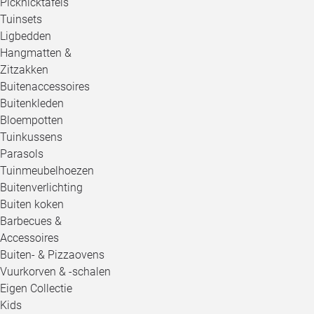
Picknicktafels
Tuinsets
Ligbedden
Hangmatten &
Zitzakken
Buitenaccessoires
Buitenkleden
Bloempotten
Tuinkussens
Parasols
Tuinmeubelhoezen
Buitenverlichting
Buiten koken
Barbecues &
Accessoires
Buiten- & Pizzaovens
Vuurkorven & -schalen
Eigen Collectie
Kids