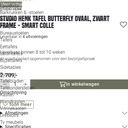
Alleen online
Loo
Fauteuils
STUDIO HENK
Barkrukken & -stoelen
Studio HENK tafel Butterfly Ovaal, zwart
Krukjes
Loo
frame - Smart Colle
Poefjes
Bureaustoelen
Loo
Leverbaar in
4 uitvoeringen
Tafels
Eettafels
Loo
Leverbaar binnen 8 tot 10 weken
Salontafels
Er wordt contact opgenomen voor een bezorgafspraak
Bijzettafels
Loo
Sidetables
Bureaus
2.709,-
Tafelbladen
In winkelwagen
Alle 
Tafelonderstellen
Omschrijving
Kasten
Wandkasten
Toon meer
Vitrinekasten
Afmetingen
Dressoirs
Tv meubels
Specificaties