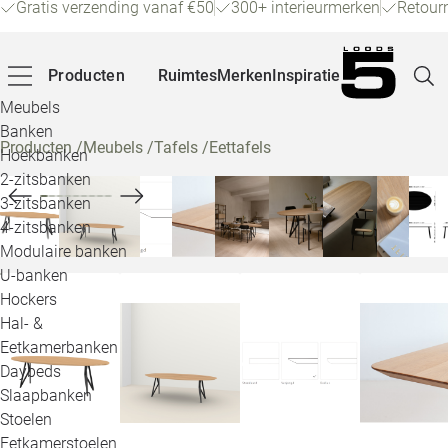
Gratis verzending vanaf €50
300+ interieurmerken
Retour
Producten
Ruimtes
Merken
Inspiratie
Meubels
Banken
Producten
/
Meubels
/
Tafels
/
Eettafels
Hoekbanken
Pagina
2-zitsbanken
3-zitsbanken
4-zitsbanken
Winke
Modulaire banken
U-banken
Klant
Hockers
Hal- &
Veelg
Eetkamerbanken
Daybeds
Openin
Slaapbanken
Loo
Stoelen
Eetkamerstoelen