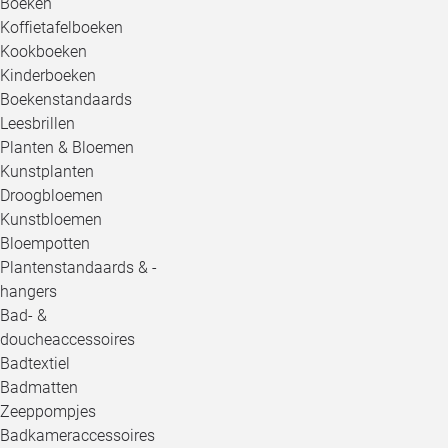
Boeken
Koffietafelboeken
Kookboeken
Kinderboeken
Boekenstandaards
Leesbrillen
Planten & Bloemen
Kunstplanten
Droogbloemen
Kunstbloemen
Bloempotten
Plantenstandaards & -
hangers
Bad- &
doucheaccessoires
Badtextiel
Badmatten
Zeeppompjes
Badkameraccessoires