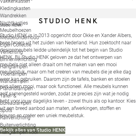
Vakkenkasten
Kledingkasten
Wandrekken
Nachtkastjes
Studio HENK
Meubelhoezen
Studio HENK is in 2013 opgericht door Okke en Xander Albers,
Meubelonderhoud
twee broers uit het zuiden van Nederland. Hun zoektocht naar
Eigen Collectie
designmeubels leidde uiteindelijk tot het begin van Studio
Verlichting
HENK. Bij Studio HENK geloven ze dat het ontwerpen van
Binnenverlichting
meubels niet alleen draait om het maken van een mooi
Hanglampen
meubelstuk, maar om het creëren van meubels die je elke dag
Vloerlampen
weer kan gebruiken. Daarom zijn de tafels, banken en stoelen
Wandlampen
niet alleen mooi, maar ook functioneel. Alle meubels kunnen
Plafondlampen
zelf samengesteld worden, zodat ze precies zijn wat je nodig
Tafel- &
hebt voor jouw dagelijks leven - zowel thuis als op kantoor. Kies
Bureaulampen
uit een breed aanbod aan maten, afwerkingen, stoffen en
Spots
kleuren en creëer een uniek meubelstuk.
Railverlichting
Buitenverlichting
Bekijk alles van Studio HENK
Hanglampen voor