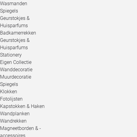
Wasmanden
Spiegels
Geurstokjes &
Huisparfums
Badkamerrekken
Geurstokjes &
Huisparfums
Stationery
Eigen Collectie
Wanddecoratie
Muurdecoratie
Spiegels
Klokken
Fotolijsten
Kapstokken & Haken
Wandplanken
Wandrekken
Magneetborden & -
accessoires