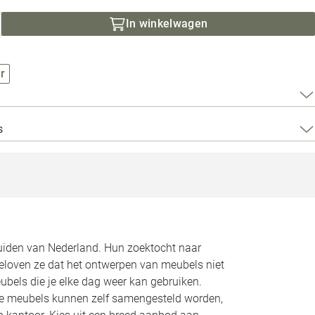
Loods 5 Za
In winkelwagen
Loods 5 Gara
r
Alle openingst
s
zuiden van Nederland. Hun zoektocht naar
geloven ze dat het ontwerpen van meubels niet
bels die je elke dag weer kan gebruiken.
Alle meubels kunnen zelf samengesteld worden,