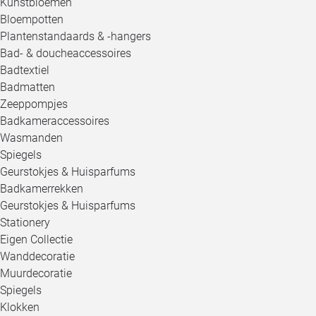
Kunstbloemen
Bloempotten
Plantenstandaards & -hangers
Bad- & doucheaccessoires
Badtextiel
Badmatten
Zeeppompjes
Badkameraccessoires
Wasmanden
Spiegels
Geurstokjes & Huisparfums
Badkamerrekken
Geurstokjes & Huisparfums
Stationery
Eigen Collectie
Wanddecoratie
Muurdecoratie
Spiegels
Klokken