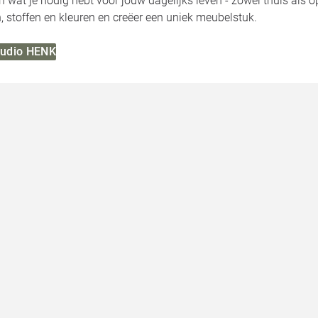
jn wat je nodig hebt voor jouw dagelijks leven - zowel thuis als 
 stoffen en kleuren en creëer een uniek meubelstuk.
Studio HENK