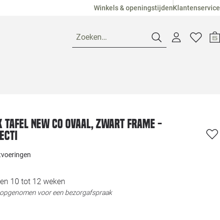
Winkels & openingstijden
Klantenservice
Zoeken…
Openingstijden
Pagina suggesties
Loods 5 Ame
K tafel New Co Ovaal, zwart frame -
ecti
Winkels
Loods 5 Dui
itvoeringen
Klantenservice
Loods 5 Maas
en 10 tot 12 weken
t opgenomen voor een bezorgafspraak
Veelgestelde vragen
Loods 5 Slie