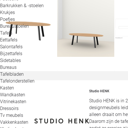
Barkrukken & -stoelen
Krukjes
Poefjes
Bureaustoelen
Tafels
Eettafels
Salontafels
Bijzettafels
Sidetables
Bureaus
Tafelbladen
Tafelonderstellen
Kasten
Studio HENK
Wandkasten
Studio HENK is in 
Vitrinekasten
designmeubels leid
Dressoirs
alleen draait om h
Tv meubels
Daarom zijn de tafe
Vakkenkasten