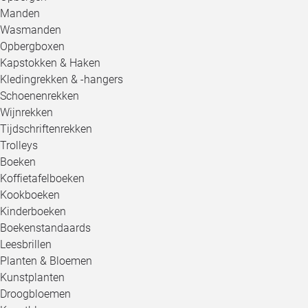
Manden
Wasmanden
Opbergboxen
Kapstokken & Haken
Kledingrekken & -hangers
Schoenenrekken
Wijnrekken
Tijdschriftenrekken
Trolleys
Boeken
Koffietafelboeken
Kookboeken
Kinderboeken
Boekenstandaards
Leesbrillen
Planten & Bloemen
Kunstplanten
Droogbloemen