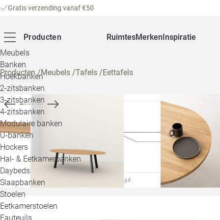
Gratis verzending vanaf €50
Producten
Ruimtes
Merken
Inspiratie
Meubels
Banken
Producten
/
Meubels
/
Tafels
/
Eettafels
Hoekbanken
2-zitsbanken
3-zitsbanken
4-zitsbanken
Modulaire banken
U-banken
Hockers
Hal- & Eetkamerbanken
Daybeds
Slaapbanken
Stoelen
Eetkamerstoelen
Fauteuils