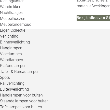
zodat ze precies zi
Kledingkasten
maten, afwerkingen,
Wandrekken
Nachtkastjes
Bekijk alles van 
Meubelhoezen
Meubelonderhoud
Eigen Collectie
Verlichting
Binnenverlichting
Hanglampen
Vloerlampen
Wandlampen
Plafondlampen
Tafel- & Bureaulampen
Spots
Railverlichting
Buitenverlichting
Hanglampen voor buiten
Staande lampen voor buiten
Tafellampen voor buiten