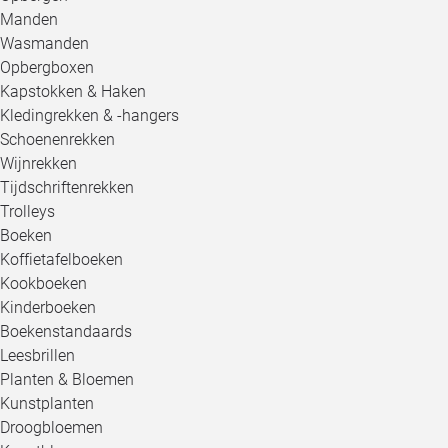
Manden
Wasmanden
Opbergboxen
Kapstokken & Haken
Kledingrekken & -hangers
Schoenenrekken
Wijnrekken
Tijdschriftenrekken
Trolleys
Boeken
Koffietafelboeken
Kookboeken
Kinderboeken
Boekenstandaards
Leesbrillen
Planten & Bloemen
Kunstplanten
Droogbloemen