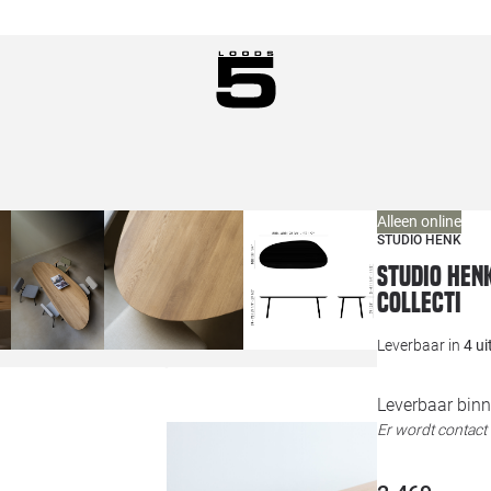
Alleen online
STUDIO HENK
Studio HEN
Collecti
Leverbaar in
4 u
Leverbaar binn
Er wordt contac