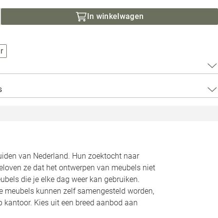
Loods 5 Za
In winkelwagen
Loods 5 Gara
r
Alle openingst
s
zuiden van Nederland. Hun zoektocht naar
geloven ze dat het ontwerpen van meubels niet
bels die je elke dag weer kan gebruiken.
Alle meubels kunnen zelf samengesteld worden,
op kantoor. Kies uit een breed aanbod aan