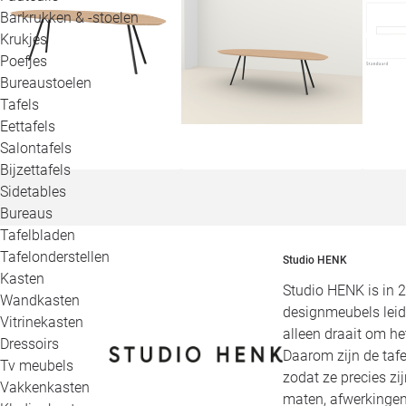
Barkrukken & -stoelen
Krukjes
Poefjes
Bureaustoelen
Tafels
Eettafels
Salontafels
Bijzettafels
Sidetables
Bureaus
Tafelbladen
Tafelonderstellen
Studio HENK
Kasten
Studio HENK is in 
Wandkasten
designmeubels leid
Vitrinekasten
alleen draait om h
Dressoirs
Daarom zijn de tafe
Tv meubels
zodat ze precies zi
Vakkenkasten
maten, afwerkingen,