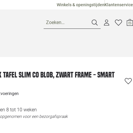
Winkels & openingstijden
Klantenservice
Zoeken…
Openingstijden
Pagina suggesties
Loods 5 Ame
K tafel Slim Co Blob, zwart frame - Smart
Winkels
Loods 5 Dui
itvoeringen
Klantenservice
Loods 5 Maas
en 8 tot 10 weken
t opgenomen voor een bezorgafspraak
Veelgestelde vragen
Loods 5 Slie