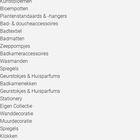
Kunstbloemen
Bloempotten
Plantenstandaards & -hangers
Bad- & doucheaccessoires
Badtextiel
Badmatten
Zeeppompjes
Badkameraccessoires
Wasmanden
Spiegels
Geurstokjes & Huisparfums
Badkamerrekken
Geurstokjes & Huisparfums
Stationery
Eigen Collectie
Wanddecoratie
Muurdecoratie
Spiegels
Klokken