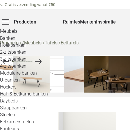
Gratis verzending vanaf €50
Producten
Ruimtes
Merken
Inspiratie
Meubels
Banken
Producten
/
Meubels
/
Tafels
/
Eettafels
Hoekbanken
2-zitsbanken
3-zitsbanken
4-zitsbanken
Modulaire banken
U-banken
Hockers
Hal- & Eetkamerbanken
Daybeds
Slaapbanken
Stoelen
Eetkamerstoelen
Fauteuils