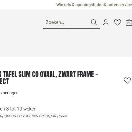
Winkels & openingstijden
Klantenservice
Zoeken…
Openingstijden
Pagina suggesties
Loods 5 Ame
K tafel Slim Co Ovaal, zwart frame -
ect
Winkels
Loods 5 Dui
itvoeringen
Klantenservice
Loods 5 Maas
en 8 tot 10 weken
t opgenomen voor een bezorgafspraak
Veelgestelde vragen
Loods 5 Slie