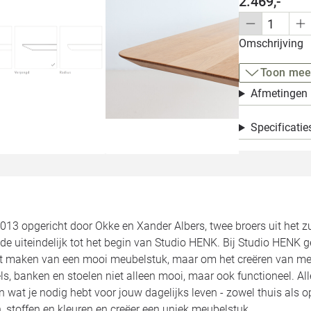
2.469,-
Omschrijving
Toon mee
Afmetingen
Specificatie
2013 opgericht door Okke en Xander Albers, twee broers uit het 
de uiteindelijk tot het begin van Studio HENK. Bij Studio HENK 
et maken van een mooi meubelstuk, maar om het creëren van meu
ls, banken en stoelen niet alleen mooi, maar ook functioneel. 
jn wat je nodig hebt voor jouw dagelijks leven - zowel thuis als 
 stoffen en kleuren en creëer een uniek meubelstuk.