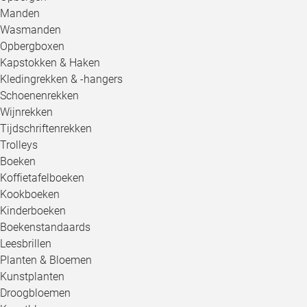
Manden
Wasmanden
Opbergboxen
Kapstokken & Haken
Kledingrekken & -hangers
Schoenenrekken
Wijnrekken
Tijdschriftenrekken
Trolleys
Boeken
Koffietafelboeken
Kookboeken
Kinderboeken
Boekenstandaards
Leesbrillen
Planten & Bloemen
Kunstplanten
Droogbloemen