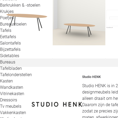
Barkrukken & -stoelen
Krukjes
Poefjes
Bureaustoelen
Tafels
Eettafels
Salontafels
Bijzettafels
Sidetables
Bureaus
Tafelbladen
Tafelonderstellen
Studio HENK
Kasten
Studio HENK is in 
Wandkasten
designmeubels leid
Vitrinekasten
alleen draait om h
Dressoirs
Daarom zijn de tafe
Tv meubels
zodat ze precies zi
Vakkenkasten
maten, afwerkingen,