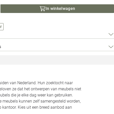
Loods 5 Za
In winkelwagen
Loods 5 Gara
r
Alle openingst
s
zuiden van Nederland. Hun zoektocht naar
geloven ze dat het ontwerpen van meubels niet
bels die je elke dag weer kan gebruiken.
Alle meubels kunnen zelf samengesteld worden,
op kantoor. Kies uit een breed aanbod aan