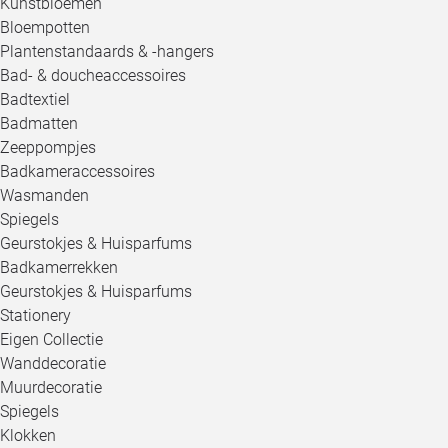
Kunstbloemen
Bloempotten
Plantenstandaards & -hangers
Bad- & doucheaccessoires
Badtextiel
Badmatten
Zeeppompjes
Badkameraccessoires
Wasmanden
Spiegels
Geurstokjes & Huisparfums
Badkamerrekken
Geurstokjes & Huisparfums
Stationery
Eigen Collectie
Wanddecoratie
Muurdecoratie
Spiegels
Klokken