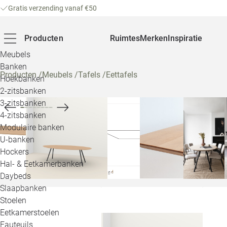
Gratis verzending vanaf €50
Producten
Ruimtes
Merken
Inspiratie
Meubels
Banken
Producten
/
Meubels
/
Tafels
/
Eettafels
Hoekbanken
2-zitsbanken
3-zitsbanken
4-zitsbanken
Modulaire banken
U-banken
Hockers
Hal- & Eetkamerbanken
Daybeds
Slaapbanken
Stoelen
Eetkamerstoelen
Fauteuils