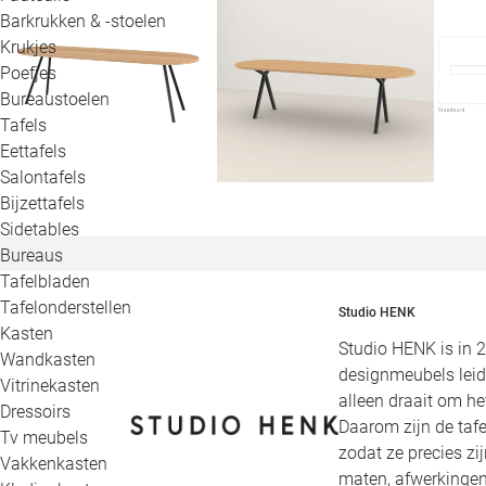
Barkrukken & -stoelen
Krukjes
Poefjes
Bureaustoelen
Tafels
Eettafels
Salontafels
Bijzettafels
Sidetables
Bureaus
Tafelbladen
Tafelonderstellen
Studio HENK
Kasten
Studio HENK is in 
Wandkasten
designmeubels leid
Vitrinekasten
alleen draait om h
Dressoirs
Daarom zijn de tafe
Tv meubels
zodat ze precies zi
Vakkenkasten
maten, afwerkingen,