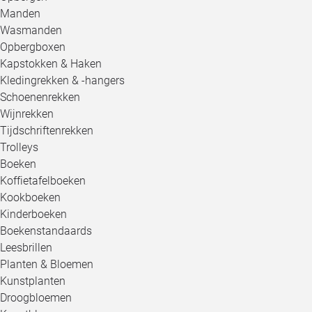
Manden
Wasmanden
Opbergboxen
Kapstokken & Haken
Kledingrekken & -hangers
Schoenenrekken
Wijnrekken
Tijdschriftenrekken
Trolleys
Boeken
Koffietafelboeken
Kookboeken
Kinderboeken
Boekenstandaards
Leesbrillen
Planten & Bloemen
Kunstplanten
Droogbloemen