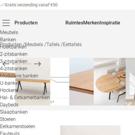
Gratis verzending vanaf €50
Producten
Ruimtes
Merken
Inspiratie
Meubels
Banken
Producten
/
Meubels
/
Tafels
/
Eettafels
Hoekbanken
2-zitsbanken
3-zitsbanken
4-zitsbanken
Modulaire banken
U-banken
Hockers
Hal- & Eetkamerbanken
Daybeds
Slaapbanken
Stoelen
Eetkamerstoelen
Fauteuils