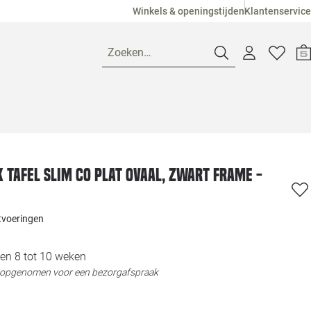
Winkels & openingstijden
Klantenservice
Zoeken…
Openingstijden
Pagina suggesties
Loods 5 Ame
 tafel Slim Co Plat Ovaal, zwart frame -
Winkels
Loods 5 Dui
itvoeringen
Klantenservice
Loods 5 Maas
en 8 tot 10 weken
t opgenomen voor een bezorgafspraak
Veelgestelde vragen
Loods 5 Slie