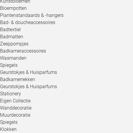
Kunstbloemen
Bloempotten
Plantenstandaards & -hangers
Bad- & doucheaccessoires
Badtextiel
Badmatten
Zeeppompjes
Badkameraccessoires
Wasmanden
Spiegels
Geurstokjes & Huisparfums
Badkamerrekken
Geurstokjes & Huisparfums
Stationery
Eigen Collectie
Wanddecoratie
Muurdecoratie
Spiegels
Klokken