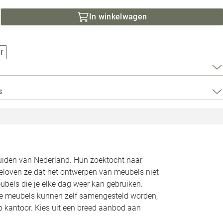
Loods 5 Za
In winkelwagen
Loods 5 Gara
r
Alle openingst
s
zuiden van Nederland. Hun zoektocht naar
geloven ze dat het ontwerpen van meubels niet
bels die je elke dag weer kan gebruiken.
Alle meubels kunnen zelf samengesteld worden,
op kantoor. Kies uit een breed aanbod aan