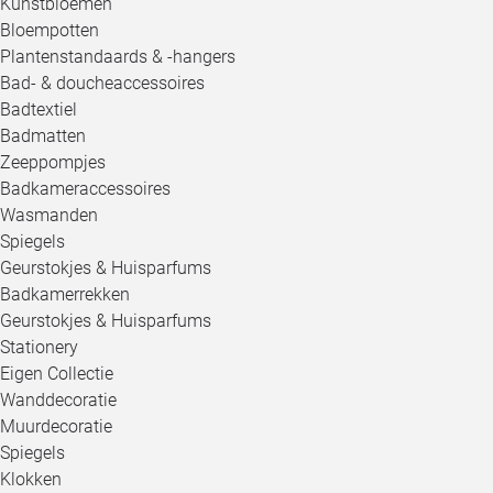
Kunstbloemen
Bloempotten
Plantenstandaards & -hangers
Bad- & doucheaccessoires
Badtextiel
Badmatten
Zeeppompjes
Badkameraccessoires
Wasmanden
Spiegels
Geurstokjes & Huisparfums
Badkamerrekken
Geurstokjes & Huisparfums
Stationery
Eigen Collectie
Wanddecoratie
Muurdecoratie
Spiegels
Klokken