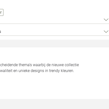
Loods 5 Za
r
Loods 5 Gara
Alle openingst
s
scheidende thema’s waarbij de nieuwe collectie
aliteit en unieke designs in trendy kleuren.