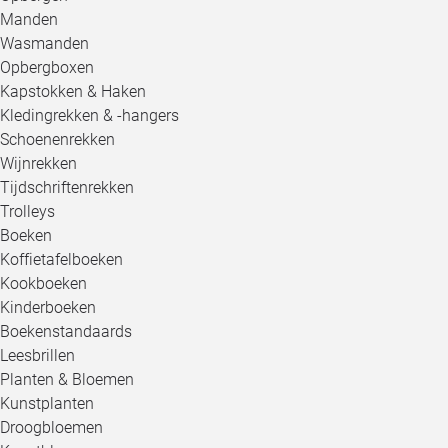
Manden
Wasmanden
Opbergboxen
Kapstokken & Haken
Kledingrekken & -hangers
Schoenenrekken
Wijnrekken
Tijdschriftenrekken
Trolleys
Boeken
Koffietafelboeken
Kookboeken
Kinderboeken
Boekenstandaards
Leesbrillen
Planten & Bloemen
Kunstplanten
Droogbloemen