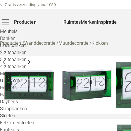
Gratis verzending vanaf €50
Producten
Ruimtes
Merken
Inspiratie
Meubels
Banken
Producten
/
Wanddecoratie
/
Muurdecoratie
/
Klokken
Hoekbanken
2-zitsbanken
3-zitsbanken
4-zitsbanken
Modulaire banken
U-banken
Hockers
Hal- & Eetkamerbanken
Daybeds
Slaapbanken
Stoelen
Eetkamerstoelen
Fauteuils