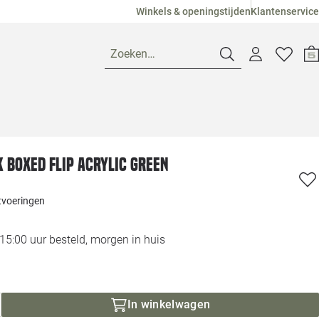
Winkels & openingstijden
Klantenservice
Zoeken…
Openingstijden
 Boxed Flip acrylic green
Pagina suggesties
Loods 5 Ame
itvoeringen
Winkels
Loods 5 Dui
5:00 uur besteld, morgen in huis
Klantenservice
Loods 5 Maas
Veelgestelde vragen
Loods 5 Slie
In winkelwagen