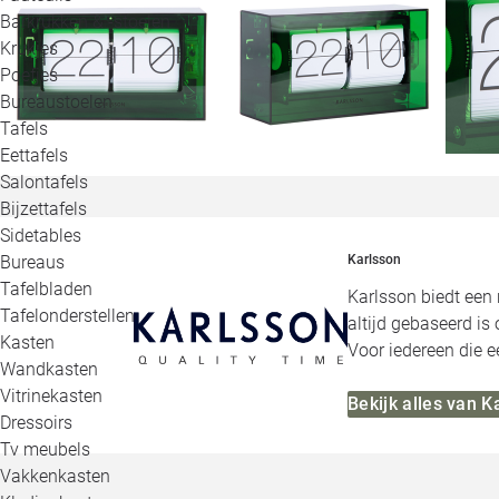
Barkrukken & -stoelen
Krukjes
Poefjes
Bureaustoelen
Tafels
Eettafels
Salontafels
Bijzettafels
Sidetables
Bureaus
Karlsson
Tafelbladen
Karlsson biedt een 
Tafelonderstellen
altijd gebaseerd is
Kasten
Voor iedereen die e
Wandkasten
Vitrinekasten
Bekijk alles van K
Dressoirs
Tv meubels
Vakkenkasten