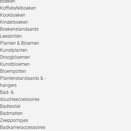
Boeken
Koffietafelboeken
Kookboeken
Kinderboeken
Boekenstandaards
Leesbrillen
Planten & Bloemen
Kunstplanten
Droogbloemen
Kunstbloemen
Bloempotten
Plantenstandaards & -
hangers
Bad- &
doucheaccessoires
Badtextiel
Badmatten
Zeeppompjes
Badkameraccessoires