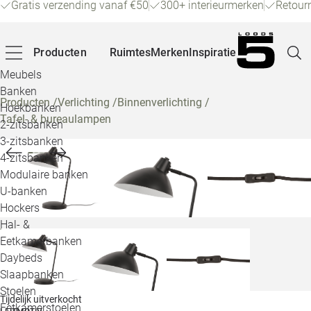
Gratis verzending vanaf €50
300+ interieurmerken
Retour
Producten
Ruimtes
Merken
Inspiratie
Meubels
Banken
Producten
/
Verlichting
/
Binnenverlichting
/
Hoekbanken
Tafel- & bureaulampen
Pagina
2-zitsbanken
3-zitsbanken
4-zitsbanken
Winke
Modulaire banken
U-banken
Klant
Hockers
Hal- &
Veelg
Eetkamerbanken
Daybeds
Openin
Slaapbanken
Loo
Stoelen
Tijdelijk uitverkocht
Eetkamerstoelen