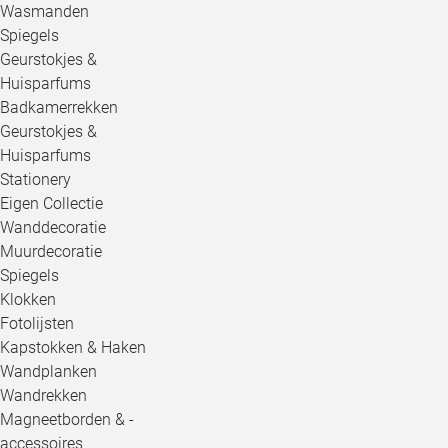
Wasmanden
Spiegels
Geurstokjes &
Huisparfums
Badkamerrekken
Geurstokjes &
Huisparfums
Stationery
Eigen Collectie
Wanddecoratie
Muurdecoratie
Spiegels
Klokken
Fotolijsten
Kapstokken & Haken
Wandplanken
Wandrekken
Magneetborden & -
accessoires