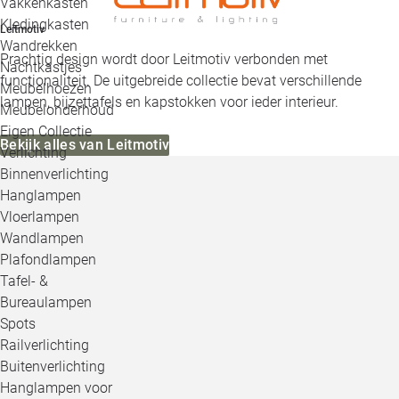
Vakkenkasten
Kledingkasten
Leitmotiv
Wandrekken
Prachtig design wordt door Leitmotiv verbonden met
Nachtkastjes
functionaliteit. De uitgebreide collectie bevat verschillende
Meubelhoezen
lampen, bijzettafels en kapstokken voor ieder interieur.
Meubelonderhoud
Eigen Collectie
Bekijk alles van Leitmotiv
Verlichting
Binnenverlichting
Hanglampen
Vloerlampen
Wandlampen
Plafondlampen
Tafel- &
Bureaulampen
Spots
Railverlichting
Buitenverlichting
Hanglampen voor