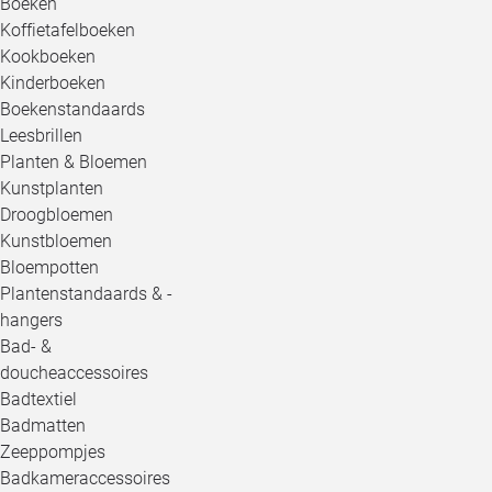
Boeken
Koffietafelboeken
Kookboeken
Kinderboeken
Boekenstandaards
Leesbrillen
Planten & Bloemen
Kunstplanten
Droogbloemen
Kunstbloemen
Bloempotten
Plantenstandaards & -
hangers
Bad- &
doucheaccessoires
Badtextiel
Badmatten
Zeeppompjes
Badkameraccessoires