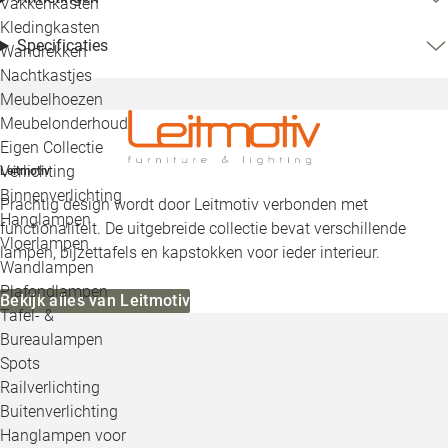
Vakkenkasten
Kledingkasten
Specificaties
Wandrekken
Nachtkastjes
Meubelhoezen
Meubelonderhoud
Eigen Collectie
Verlichting
Leitmotiv
Binnenverlichting
Prachtig design wordt door Leitmotiv verbonden met
Hanglampen
functionaliteit. De uitgebreide collectie bevat verschillende
Vloerlampen
lampen, bijzettafels en kapstokken voor ieder interieur.
Wandlampen
Plafondlampen
Bekijk alles van Leitmotiv
Tafel- &
Bureaulampen
Spots
Railverlichting
Buitenverlichting
Hanglampen voor