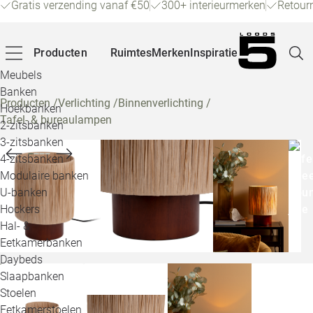
Gratis verzending vanaf €50
300+ interieurmerken
Retour
Producten
Ruimtes
Merken
Inspiratie
Meubels
Banken
Producten
/
Verlichting
/
Binnenverlichting
/
Hoekbanken
Tafel- & bureaulampen
Pagina
2-zitsbanken
3-zitsbanken
4-zitsbanken
Winke
Modulaire banken
U-banken
Klant
Hockers
Hal- &
Veelg
Eetkamerbanken
Daybeds
Openin
Slaapbanken
Loo
Stoelen
Eetkamerstoelen