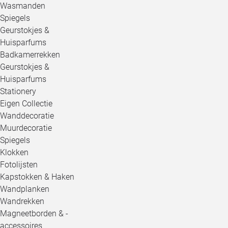
Wasmanden
Spiegels
Geurstokjes &
Huisparfums
Badkamerrekken
Geurstokjes &
Huisparfums
Stationery
Eigen Collectie
Wanddecoratie
Muurdecoratie
Spiegels
Klokken
Fotolijsten
Kapstokken & Haken
Wandplanken
Wandrekken
Magneetborden & -
accessoires