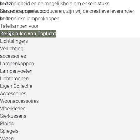
veelzijdigheid en de mogelijkheid om enkele stuks
buiten
lampenkappen te produceren, zijn wij de creatieve leverancier
Staande lampen voor
voor unieke lampenkappen.
buiten
Tafellampen voor
Bekijk alles van Toplicht
buiten
Lichtslingers
Verlichting
accessoires
Lampenkappen
Lampenvoeten
Lichtbronnen
Eigen Collectie
Accessoires
Woonaccessoires
Vloerkleden
Sierkussens
Plaids
Spiegels
Vazen