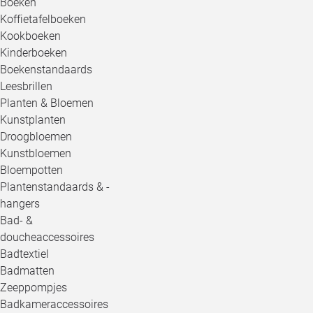
Boeken
Koffietafelboeken
Kookboeken
Kinderboeken
Boekenstandaards
Leesbrillen
Planten & Bloemen
Kunstplanten
Droogbloemen
Kunstbloemen
Bloempotten
Plantenstandaards & -
hangers
Bad- &
doucheaccessoires
Badtextiel
Badmatten
Zeeppompjes
Badkameraccessoires