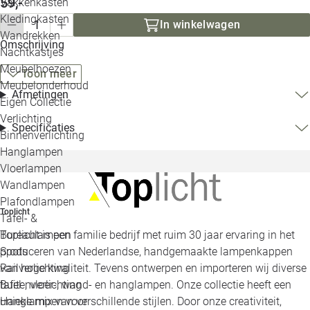
59,-
Vakkenkasten
Kledingkasten
In winkelwagen
Wandrekken
Omschrijving
Nachtkastjes
Meubelhoezen
Toon meer
Meubelonderhoud
Afmetingen
Eigen Collectie
Verlichting
Specificaties
Binnenverlichting
Hanglampen
Vloerlampen
Wandlampen
Plafondlampen
Toplicht
Tafel- &
Toplicht is een familie bedrijf met ruim 30 jaar ervaring in het
Bureaulampen
produceren van Nederlandse, handgemaakte lampenkappen
Spots
van hoge kwaliteit. Tevens ontwerpen en importeren wij diverse
Railverlichting
tafel-, vloer-, wand- en hanglampen. Onze collectie heeft een
Buitenverlichting
unieke mix van verschillende stijlen. Door onze creativiteit,
Hanglampen voor