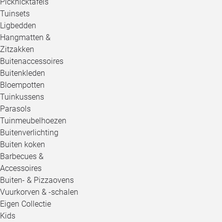
Picknicktafels
Tuinsets
Ligbedden
Hangmatten &
Zitzakken
Buitenaccessoires
Buitenkleden
Bloempotten
Tuinkussens
Parasols
Tuinmeubelhoezen
Buitenverlichting
Buiten koken
Barbecues &
Accessoires
Buiten- & Pizzaovens
Vuurkorven & -schalen
Eigen Collectie
Kids