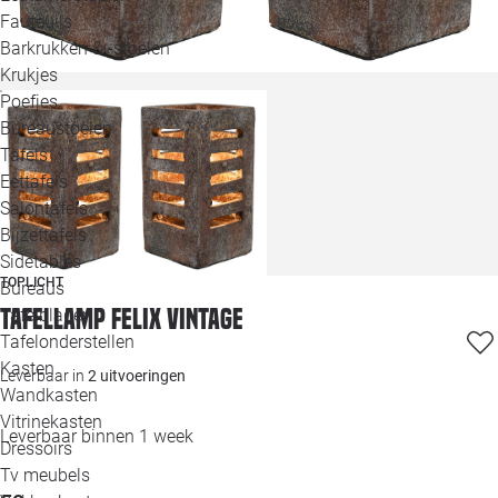
Loo
Fauteuils
Barkrukken & -stoelen
Krukjes
Loo
Poefjes
Bureaustoelen
Loo
Tafels
Eettafels
Loo
Salontafels
Bijzettafels
Loo
Sidetables
(out
TOPLICHT
Bureaus
Tafellamp Felix Vintage
Tafelbladen
Alle 
Tafelonderstellen
Kasten
Leverbaar in
2 uitvoeringen
Wandkasten
Vitrinekasten
Leverbaar binnen 1 week
Dressoirs
Tv meubels