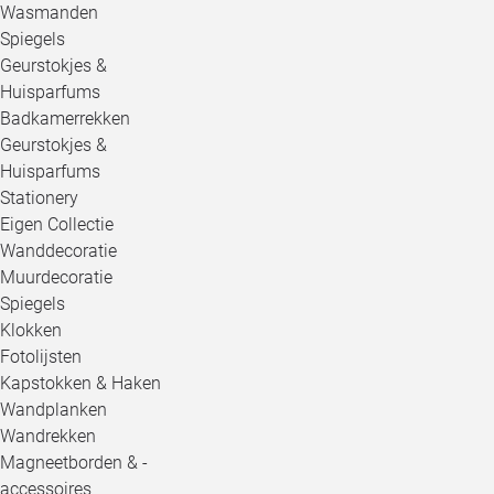
Wasmanden
Spiegels
Geurstokjes &
Huisparfums
Badkamerrekken
Geurstokjes &
Huisparfums
Stationery
Eigen Collectie
Wanddecoratie
Muurdecoratie
Spiegels
Klokken
Fotolijsten
Kapstokken & Haken
Wandplanken
Wandrekken
Magneetborden & -
accessoires