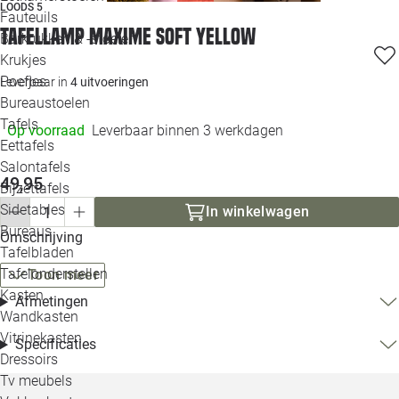
LOODS 5
Loo
Fauteuils
Tafellamp Maxime soft yellow
Barkrukken & -stoelen
Krukjes
Loo
Poefjes
Leverbaar in
4 uitvoeringen
Bureaustoelen
Loo
Tafels
Op voorraad
Leverbaar binnen 3 werkdagen
Eettafels
Loo
Salontafels
49,95
Bijzettafels
Loo
Sidetables
In winkelwagen
(out
Bureaus
Omschrijving
Tafelbladen
Alle 
Tafelonderstellen
Toon meer
Kasten
Afmetingen
Wandkasten
Vitrinekasten
Specificaties
Dressoirs
Tv meubels