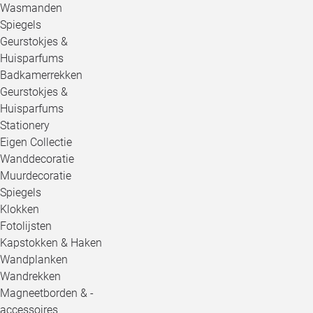
Wasmanden
Spiegels
Geurstokjes &
Huisparfums
Badkamerrekken
Geurstokjes &
Huisparfums
Stationery
Eigen Collectie
Wanddecoratie
Muurdecoratie
Spiegels
Klokken
Fotolijsten
Kapstokken & Haken
Wandplanken
Wandrekken
Magneetborden & -
accessoires