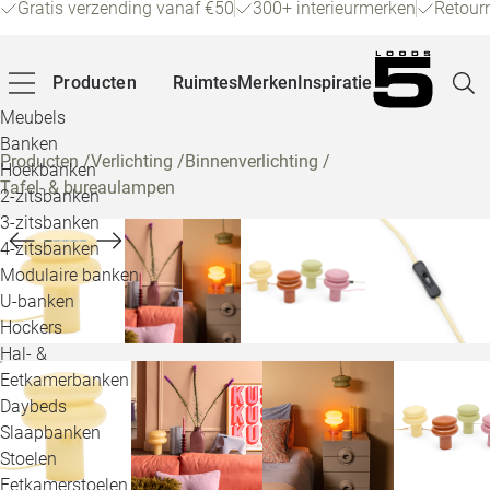
Gratis verzending vanaf €50
300+ interieurmerken
Retour
Producten
Ruimtes
Merken
Inspiratie
Meubels
Banken
Producten
/
Verlichting
/
Binnenverlichting
/
Hoekbanken
Tafel- & bureaulampen
Pagina
2-zitsbanken
3-zitsbanken
4-zitsbanken
Winke
Modulaire banken
U-banken
Klant
Hockers
Hal- &
Veelg
Eetkamerbanken
Daybeds
Openin
Slaapbanken
Loo
Stoelen
Eetkamerstoelen