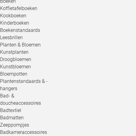
Boeken
Koffietafelboeken
Kookboeken
Kinderboeken
Boekenstandaards
Leesbrillen
Planten & Bloemen
Kunstplanten
Droogbloemen
Kunstbloemen
Bloempotten
Plantenstandaards & -
hangers
Bad- &
doucheaccessoires
Badtextiel
Badmatten
Zeeppompjes
Badkameraccessoires