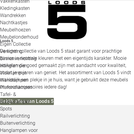
Vakkenkasten
Kledingkasten
Wandrekken
Nachtkastjes
Meubelhoezen
Meubelonderhoud
Loods 5
Eigen Collectie
De eigen collectie van Loods 5 staat garant voor prachtige
Verlichting
basics in neutrale kleuren met een eigentijds karakter. Mooie
Binnenverlichting
artikelen die goed gemaakt zijn met aandacht voor kwaliteit,
Hanglampen
zodat je er jaren van geniet. Het assortiment van Loods 5 vindt
Vloerlampen
makkelijk een plekje in je huis, want je gebruikt deze meubels
Wandlampen
en woonaccessoires iedere dag!
Plafondlampen
Tafel- &
Bekijk alles van Loods 5
Bureaulampen
Spots
Railverlichting
Buitenverlichting
Hanglampen voor