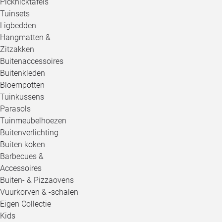
Picknicktafels
Tuinsets
Ligbedden
Hangmatten &
Zitzakken
Buitenaccessoires
Buitenkleden
Bloempotten
Tuinkussens
Parasols
Tuinmeubelhoezen
Buitenverlichting
Buiten koken
Barbecues &
Accessoires
Buiten- & Pizzaovens
Vuurkorven & -schalen
Eigen Collectie
Kids