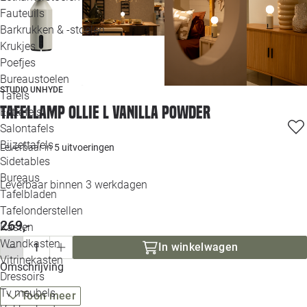
Loo
Fauteuils
Barkrukken & -stoelen
Krukjes
Loo
Poefjes
Bureaustoelen
Loo
STUDIO UNHYDE
Tafels
Tafellamp Ollie L vanilla powder
Eettafels
Loo
Salontafels
Bijzettafels
Leverbaar in
5 uitvoeringen
Loo
Sidetables
Bureaus
Leverbaar binnen 3 werkdagen
Tafelbladen
Alle 
Tafelonderstellen
269,-
Kasten
Wandkasten
In winkelwagen
Vitrinekasten
Omschrijving
Dressoirs
Tv meubels
Toon meer