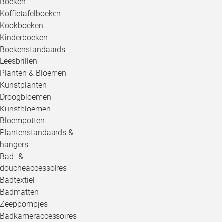
Boeken
Koffietafelboeken
Kookboeken
Kinderboeken
Boekenstandaards
Leesbrillen
Planten & Bloemen
Kunstplanten
Droogbloemen
Kunstbloemen
Bloempotten
Plantenstandaards & -
hangers
Bad- &
doucheaccessoires
Badtextiel
Badmatten
Zeeppompjes
Badkameraccessoires