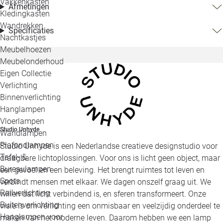
Vakkenkasten
Afmetingen
Kledingkasten
Wandrekken
Specificaties
Nachtkastjes
Meubelhoezen
Meubelonderhoud
Eigen Collectie
Verlichting
Binnenverlichting
Hanglampen
Vloerlampen
Studio Unhyde
Wandlampen
Plafondlampen
Studio Unhyde is een Nederlandse creatieve designstudio voor
Tafel- &
draagbare lichtoplossingen. Voor ons is licht geen object, maar
Bureaulampen
een gevoel en een beleving. Het brengt ruimtes tot leven en
Spots
verbindt mensen met elkaar. We dagen onszelf graag uit. We
Railverlichting
willen dat licht verbindend is, en sferen transformeert. Onze
Buitenverlichting
visie is om verlichting een onmisbaar en veelzijdig onderdeel te
Hanglampen voor
maken van het moderne leven. Daarom hebben we een lamp