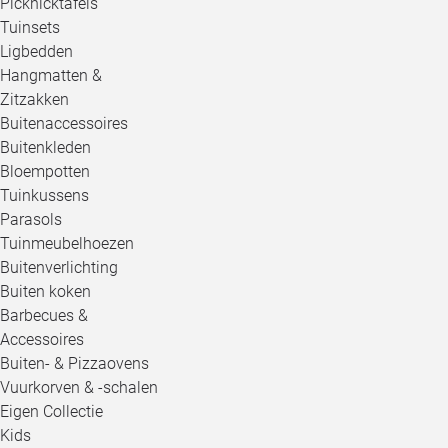
Picknicktafels
Tuinsets
Ligbedden
Hangmatten &
Zitzakken
Buitenaccessoires
Buitenkleden
Bloempotten
Tuinkussens
Parasols
Tuinmeubelhoezen
Buitenverlichting
Buiten koken
Barbecues &
Accessoires
Buiten- & Pizzaovens
Vuurkorven & -schalen
Eigen Collectie
Kids