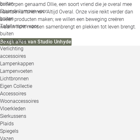
buiten
ontworpen genaamd Ollie, een soort vriend die je overal mee
Staande lampen voor
naartoe kunt nemen. Altijd Overal. Onze visie reikt verder dan
buiten
alleen producten maken; we willen een beweging creëren
Tafellampen voor
waarin licht mensen samenbrengt en plekken tot leven brengt.
buiten
Lichtslingers
Bekijk alles van Studio Unhyde
Verlichting
accessoires
Lampenkappen
Lampenvoeten
Lichtbronnen
Eigen Collectie
Accessoires
Woonaccessoires
Vloerkleden
Sierkussens
Plaids
Spiegels
Vazen