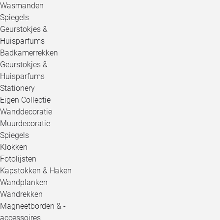
Wasmanden
Spiegels
Geurstokjes &
Huisparfums
Badkamerrekken
Geurstokjes &
Huisparfums
Stationery
Eigen Collectie
Wanddecoratie
Muurdecoratie
Spiegels
Klokken
Fotolijsten
Kapstokken & Haken
Wandplanken
Wandrekken
Magneetborden & -
accessoires