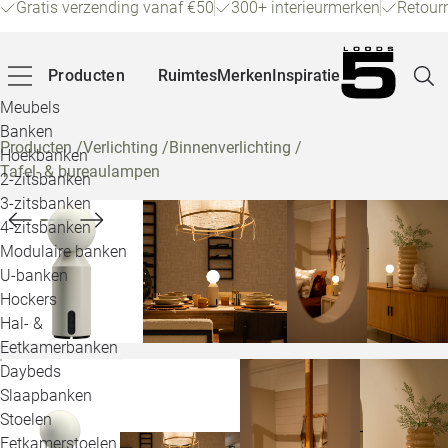
Gratis verzending vanaf €50
300+ interieurmerken
Retour
Producten
Ruimtes
Merken
Inspiratie
Meubels
Banken
Producten
/
Verlichting
/
Binnenverlichting
/
Hoekbanken
Tafel- & bureaulampen
Pagina
2-zitsbanken
3-zitsbanken
4-zitsbanken
Winke
Modulaire banken
U-banken
Klant
Hockers
Hal- &
Veelg
Eetkamerbanken
Daybeds
Openin
Slaapbanken
Loo
Stoelen
Eetkamerstoelen