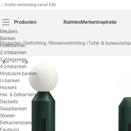
Gratis verzending vanaf €50
Producten
Ruimtes
Merken
Inspiratie
Meubels
Banken
Producten
/
Verlichting
/
Binnenverlichting
/
Tafel- & bureaulamp
Hoekbanken
2-zitsbanken
3-zitsbanken
4-zitsbanken
Modulaire banken
U-banken
Hockers
Hal- & Eetkamerbanken
Daybeds
Slaapbanken
Stoelen
Eetkamerstoelen
Fauteuils