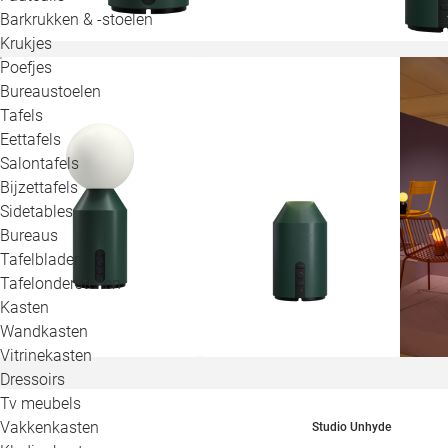
Barkrukken & -stoelen
Krukjes
Poefjes
Bureaustoelen
Tafels
Eettafels
Salontafels
Bijzettafels
Sidetables
Bureaus
Tafelbladen
Tafelonderstellen
Kasten
Wandkasten
Vitrinekasten
Dressoirs
Tv meubels
Vakkenkasten
Studio Unhyde