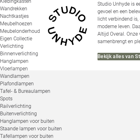
Kledingkasten
Studio Unhyde is ee
Wandrekken
gevoel en een belev
Nachtkastjes
licht verbindend is
Meubelhoezen
moderne leven. Daa
Meubelonderhoud
Altijd Overal. Onze
Eigen Collectie
samenbrengt en ple
Verlichting
Binnenverlichting
Bekijk alles van 
Hanglampen
Vloerlampen
Wandlampen
Plafondlampen
Tafel- & Bureaulampen
Spots
Railverlichting
Buitenverlichting
Hanglampen voor buiten
Staande lampen voor buiten
Tafellampen voor buiten