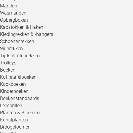
Manden
Wasmanden
Opbergboxen
Kapstokken & Haken
Kledingrekken & -hangers
Schoenenrekken
Wijnrekken
Tijdschriftenrekken
Trolleys
Boeken
Koffietafelboeken
Kookboeken
Kinderboeken
Boekenstandaards
Leesbrillen
Planten & Bloemen
Kunstplanten
Droogbloemen