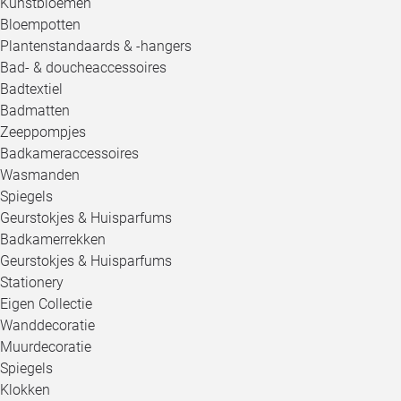
Kunstbloemen
Bloempotten
Plantenstandaards & -hangers
Bad- & doucheaccessoires
Badtextiel
Badmatten
Zeeppompjes
Badkameraccessoires
Wasmanden
Spiegels
Geurstokjes & Huisparfums
Badkamerrekken
Geurstokjes & Huisparfums
Stationery
Eigen Collectie
Wanddecoratie
Muurdecoratie
Spiegels
Klokken