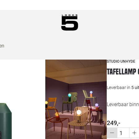
en
STUDIO UNHYDE
Tafellamp 
Leverbaar in
5 u
Leverbaar bin
249,-