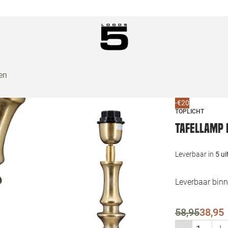
en
-€20
TOPLICHT
Tafellamp 
Leverbaar in
5 u
Leverbaar binn
58,95
38,95