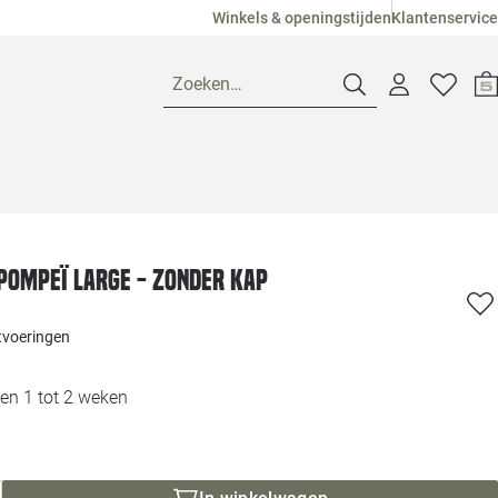
Winkels & openingstijden
Klantenservice
Zoeken…
Openingstijden
Pagina suggesties
Loods 5 Ame
Pompeï large - zonder kap
Winkels
Loods 5 Dui
itvoeringen
Klantenservice
Loods 5 Maas
en 1 tot 2 weken
Veelgestelde vragen
Loods 5 Slie