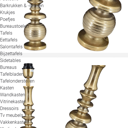
Barkrukken & -stoelen
Krukjes
Poefjes
Bureaustoelen
Tafels
Eettafels
Salontafels
Bijzettafels
Sidetables
Bureaus
Tafelbladen
Tafelonderstellen
Kasten
Wandkasten
Vitrinekasten
Dressoirs
Tv meubels
Vakkenkasten