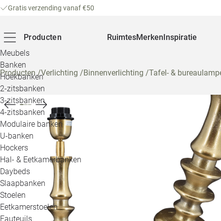
Gratis verzending vanaf €50
Producten
Ruimtes
Merken
Inspiratie
Meubels
Banken
Producten
/
Verlichting
/
Binnenverlichting
/
Tafel- & bureaulamp
Hoekbanken
2-zitsbanken
3-zitsbanken
4-zitsbanken
Modulaire banken
U-banken
Hockers
Hal- & Eetkamerbanken
Daybeds
Slaapbanken
Stoelen
Eetkamerstoelen
Fauteuils