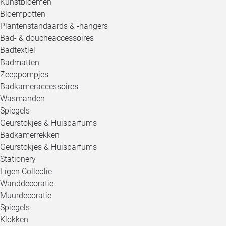
Kunstbloemen
Bloempotten
Plantenstandaards & -hangers
Bad- & doucheaccessoires
Badtextiel
Badmatten
Zeeppompjes
Badkameraccessoires
Wasmanden
Spiegels
Geurstokjes & Huisparfums
Badkamerrekken
Geurstokjes & Huisparfums
Stationery
Eigen Collectie
Wanddecoratie
Muurdecoratie
Spiegels
Klokken