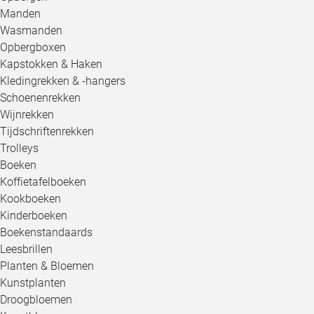
Manden
Wasmanden
Opbergboxen
Kapstokken & Haken
Kledingrekken & -hangers
Schoenenrekken
Wijnrekken
Tijdschriftenrekken
Trolleys
Boeken
Koffietafelboeken
Kookboeken
Kinderboeken
Boekenstandaards
Leesbrillen
Planten & Bloemen
Kunstplanten
Droogbloemen