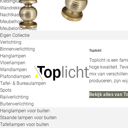
Kledingkasten
Wandrekken
Nachtkastjes
Meubelhoezen
Meubelonderhoud
Eigen Collectie
Verlichting
Binnenverlichting
Toplicht
Hanglampen
Toplicht is een fa
Vloerlampen
hoge kwaliteit. Tev
Wandlampen
mix van verschillen
Plafondlampen
produceren, zijn wi
Tafel- & Bureaulampen
Spots
Bekijk alles van T
Railverlichting
Buitenverlichting
Hanglampen voor buiten
Staande lampen voor buiten
Tafellampen voor buiten