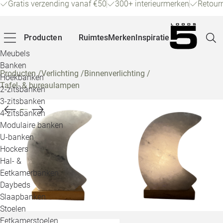
Gratis verzending vanaf €50
300+ interieurmerken
Retour
Producten
Ruimtes
Merken
Inspiratie
Meubels
Banken
Producten
/
Verlichting
/
Binnenverlichting
/
Hoekbanken
Tafel- & bureaulampen
Pagina
2-zitsbanken
3-zitsbanken
4-zitsbanken
Winke
Modulaire banken
U-banken
Klant
Hockers
Hal- &
Veelg
Eetkamerbanken
Daybeds
Openin
Slaapbanken
Loo
Stoelen
Eetkamerstoelen