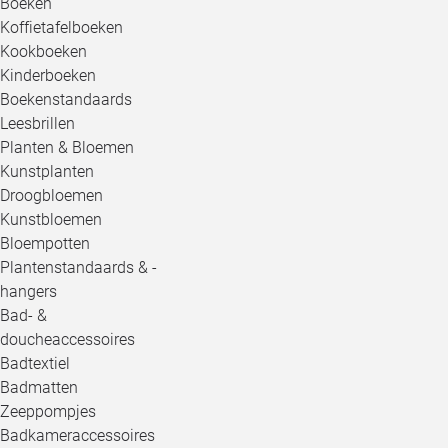
Boeken
Koffietafelboeken
Kookboeken
Kinderboeken
Boekenstandaards
Leesbrillen
Planten & Bloemen
Kunstplanten
Droogbloemen
Kunstbloemen
Bloempotten
Plantenstandaards & -
hangers
Bad- &
doucheaccessoires
Badtextiel
Badmatten
Zeeppompjes
Badkameraccessoires