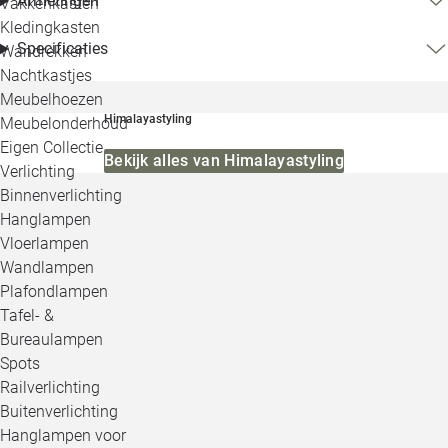
Afmetingen
Vakkenkasten
Kledingkasten
Specificaties
Wandrekken
Nachtkastjes
Meubelhoezen
Himalayastyling
Meubelonderhoud
Eigen Collectie
Bekijk alles van Himalayastyling
Verlichting
Binnenverlichting
Hanglampen
Vloerlampen
Wandlampen
Plafondlampen
Tafel- &
Bureaulampen
Spots
Railverlichting
Buitenverlichting
Hanglampen voor