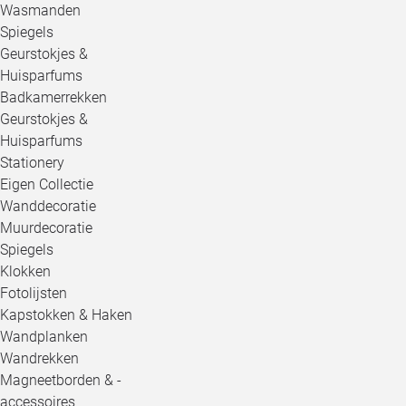
Wasmanden
Spiegels
Geurstokjes &
Huisparfums
Badkamerrekken
Geurstokjes &
Huisparfums
Stationery
Eigen Collectie
Wanddecoratie
Muurdecoratie
Spiegels
Klokken
Fotolijsten
Kapstokken & Haken
Wandplanken
Wandrekken
Magneetborden & -
accessoires