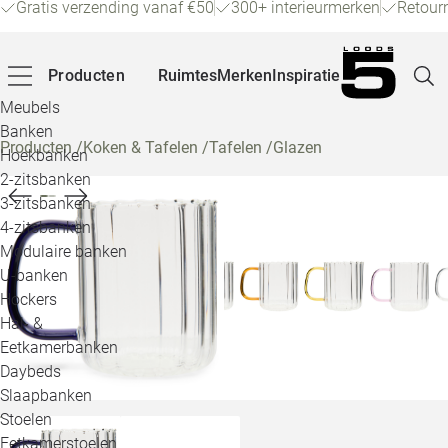
Gratis verzending vanaf €50
300+ interieurmerken
Retour
Producten
Ruimtes
Merken
Inspiratie
Meubels
Banken
Producten
/
Koken & Tafelen
/
Tafelen
/
Glazen
Hoekbanken
Pagina
2-zitsbanken
3-zitsbanken
4-zitsbanken
Winke
Modulaire banken
U-banken
Klant
Hockers
Hal- &
Veelg
Eetkamerbanken
Daybeds
Openin
Slaapbanken
Loo
Stoelen
Eetkamerstoelen