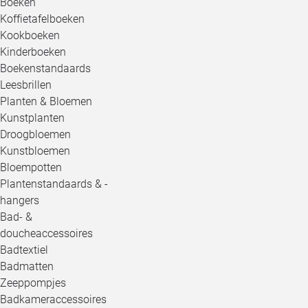
Boeken
Koffietafelboeken
Kookboeken
Kinderboeken
Boekenstandaards
Leesbrillen
Planten & Bloemen
Kunstplanten
Droogbloemen
Kunstbloemen
Bloempotten
Plantenstandaards & -
hangers
Bad- &
doucheaccessoires
Badtextiel
Badmatten
Zeeppompjes
Badkameraccessoires