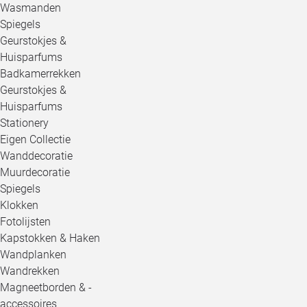
Wasmanden
Spiegels
Geurstokjes &
Huisparfums
Badkamerrekken
Geurstokjes &
Huisparfums
Stationery
Eigen Collectie
Wanddecoratie
Muurdecoratie
Spiegels
Klokken
Fotolijsten
Kapstokken & Haken
Wandplanken
Wandrekken
Magneetborden & -
accessoires