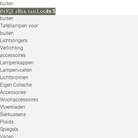
buiten
Staande lampen voor
Bekijk alles van Loods 5
buiten
Tafellampen voor
buiten
Lichtslingers
Verlichting
accessoires
Lampenkappen
Lampenvoeten
Lichtbronnen
Eigen Collectie
Accessoires
Woonaccessoires
Vloerkleden
Sierkussens
Plaids
Spiegels
Vazen