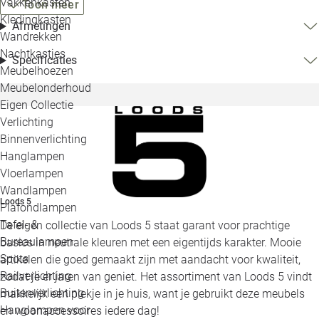
Vakkenkasten
Toon meer
Kledingkasten
Afmetingen
Wandrekken
Nachtkastjes
Specificaties
Meubelhoezen
Meubelonderhoud
Eigen Collectie
Verlichting
Binnenverlichting
Hanglampen
Vloerlampen
Wandlampen
Loods 5
Plafondlampen
Tafel- &
De eigen collectie van Loods 5 staat garant voor prachtige
Bureaulampen
basics in neutrale kleuren met een eigentijds karakter. Mooie
Spots
artikelen die goed gemaakt zijn met aandacht voor kwaliteit,
Railverlichting
zodat je er jaren van geniet. Het assortiment van Loods 5 vindt
Buitenverlichting
makkelijk een plekje in je huis, want je gebruikt deze meubels
Hanglampen voor
en woonaccessoires iedere dag!