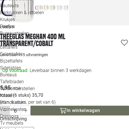
Loo
Fauteuils
Barkrukken & -stoelen
Krukjes
Loo
Poefjes
LOODS 5
Bureaustoelen
Loo
Theeglas Meghan 400 ml
Tafels
transparent/cobalt
Eettafels
Loo
Salontafels
Leverbaar in
5 uitvoeringen
Bijzettafels
Loo
Sidetables
Op voorraad
Leverbaar binnen 3 werkdagen
Bureaus
Tafelbladen
Alle 
5,95
Tafelonderstellen
/ stuk
totaal (6 stuks) 35,70
Kasten
(min. 6 stuks, per set van 6)
Wandkasten
Vitrinekasten
In winkelwagen
Dressoirs
Omschrijving
Tv meubels