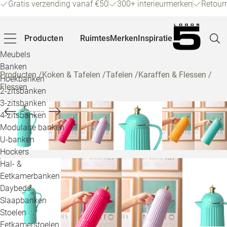
Gratis verzending vanaf €50
300+ interieurmerken
Retour
Producten
Ruimtes
Merken
Inspiratie
Meubels
Banken
Producten
/
Koken & Tafelen
/
Tafelen
/
Karaffen & Flessen
/
Hoekbanken
Flessen
Pagina
2-zitsbanken
3-zitsbanken
4-zitsbanken
Winke
Modulaire banken
U-banken
Klant
Hockers
Hal- &
Veelg
Eetkamerbanken
Daybeds
Openin
Slaapbanken
Loo
Stoelen
Eetkamerstoelen