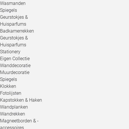
Wasmanden
Spiegels
Geurstokjes &
Huisparfums
Badkamerrekken
Geurstokjes &
Huisparfums
Stationery
Eigen Collectie
Wanddecoratie
Muurdecoratie
Spiegels
Klokken
Fotolijsten
Kapstokken & Haken
Wandplanken
Wandrekken
Magneetborden & -
accessoires