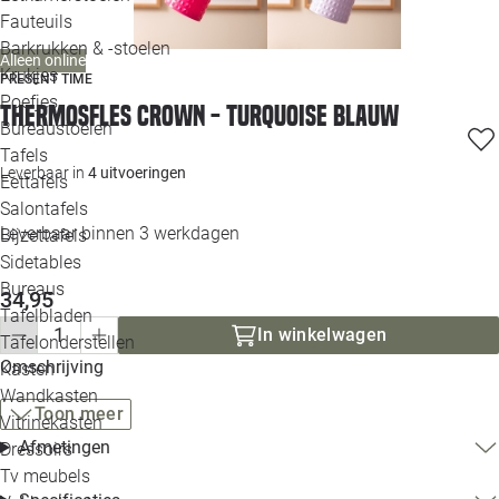
Loo
Fauteuils
Barkrukken & -stoelen
Alleen online
Krukjes
Loo
PRESENT TIME
Poefjes
Thermosfles Crown - Turquoise blauw
Bureaustoelen
Loo
Tafels
Leverbaar in
4 uitvoeringen
Eettafels
Loo
Salontafels
Leverbaar binnen 3 werkdagen
Bijzettafels
Loo
Sidetables
Bureaus
34,95
Tafelbladen
Alle 
In winkelwagen
Tafelonderstellen
Omschrijving
Kasten
Wandkasten
Toon meer
Vitrinekasten
Afmetingen
Dressoirs
Tv meubels