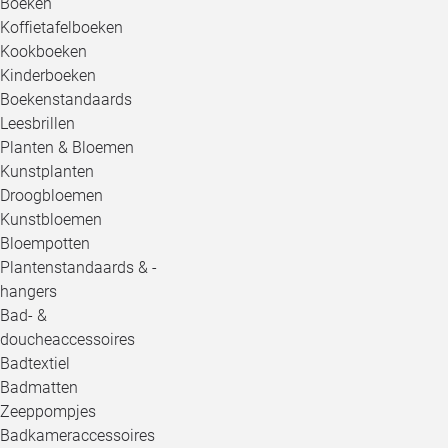
Boeken
Koffietafelboeken
Kookboeken
Kinderboeken
Boekenstandaards
Leesbrillen
Planten & Bloemen
Kunstplanten
Droogbloemen
Kunstbloemen
Bloempotten
Plantenstandaards & -
hangers
Bad- &
doucheaccessoires
Badtextiel
Badmatten
Zeeppompjes
Badkameraccessoires