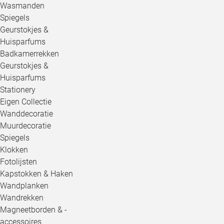
Wasmanden
Spiegels
Geurstokjes &
Huisparfums
Badkamerrekken
Geurstokjes &
Huisparfums
Stationery
Eigen Collectie
Wanddecoratie
Muurdecoratie
Spiegels
Klokken
Fotolijsten
Kapstokken & Haken
Wandplanken
Wandrekken
Magneetborden & -
accessoires