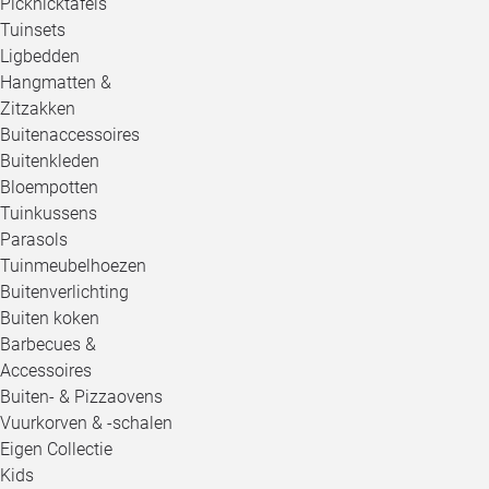
Picknicktafels
Tuinsets
Ligbedden
Hangmatten &
Zitzakken
Buitenaccessoires
Buitenkleden
Bloempotten
Tuinkussens
Parasols
Tuinmeubelhoezen
Buitenverlichting
Buiten koken
Barbecues &
Accessoires
Buiten- & Pizzaovens
Vuurkorven & -schalen
Eigen Collectie
Kids