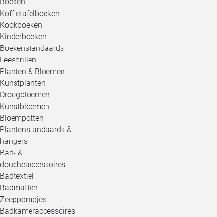
Boeken
Koffietafelboeken
Kookboeken
Kinderboeken
Boekenstandaards
Leesbrillen
Planten & Bloemen
Kunstplanten
Droogbloemen
Kunstbloemen
Bloempotten
Plantenstandaards & -
hangers
Bad- &
doucheaccessoires
Badtextiel
Badmatten
Zeeppompjes
Badkameraccessoires