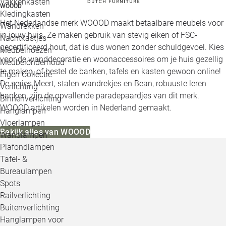
Vakkenkasten
WOOOD
Kledingkasten
Het Nederlandse merk WOOOD maakt betaalbare meubels voor
Wandrekken
in jouw huis. Ze maken gebruik van stevig eiken of FSC-
Nachtkastjes
gecertificeerd hout, dat is dus wonen zonder schuldgevoel. Kies
Meubelhoezen
voor de wanddecoratie en woonaccessoires om je huis gezellig
Meubelonderhoud
te maken, of bestel de banken, tafels en kasten gewoon online!
Eigen Collectie
De series Meert, stalen wandrekjes en Bean, robuuste leren
Verlichting
banken, zijn de opvallende paradepaardjes van dit merk.
Binnenverlichting
WOOOD artikelen worden in Nederland gemaakt.
Hanglampen
Vloerlampen
Bekijk alles van WOOOD
Wandlampen
Plafondlampen
Tafel- &
Bureaulampen
Spots
Railverlichting
Buitenverlichting
Hanglampen voor