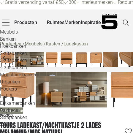
Gratis verzending vanaf €50
300+ interieurmerken
Retour
Producten
Ruimtes
Merken
Inspiratie
Meubels
Banken
Producten
/
Meubels
/
Kasten
/
Ladekasten
Hoekbanken
Pagina
2-zitsbanken
3-zitsbanken
4-zitsbanken
Winke
Modulaire banken
U-banken
Klant
Hockers
Hal- &
Veelg
Eetkamerbanken
Daybeds
Alleen online
Openin
WOOOD
Slaapbanken
Loo
Tours ladekast/nachtkastje 2 lades
Stoelen
melamine/mdf naturel
Eetkamerstoelen