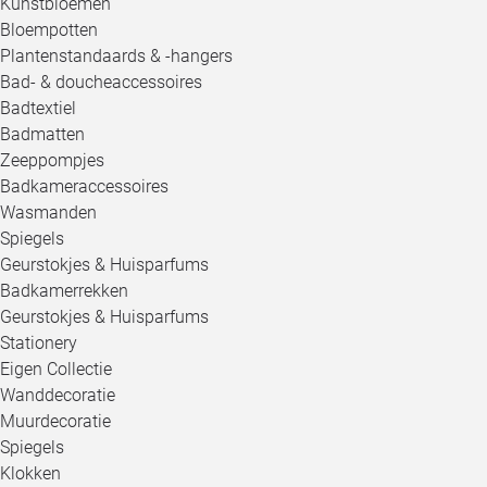
Kunstbloemen
Bloempotten
Plantenstandaards & -hangers
Bad- & doucheaccessoires
Badtextiel
Badmatten
Zeeppompjes
Badkameraccessoires
Wasmanden
Spiegels
Geurstokjes & Huisparfums
Badkamerrekken
Geurstokjes & Huisparfums
Stationery
Eigen Collectie
Wanddecoratie
Muurdecoratie
Spiegels
Klokken