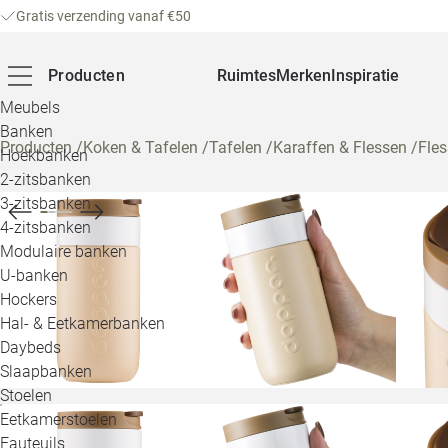
Gratis verzending vanaf €50
Producten
Ruimtes
Merken
Inspiratie
Meubels
Banken
Producten
/
Koken & Tafelen
/
Tafelen
/
Karaffen & Flessen
/
Fle
Hoekbanken
2-zitsbanken
3-zitsbanken
4-zitsbanken
Modulaire banken
U-banken
Hockers
Hal- & Eetkamerbanken
Daybeds
Slaapbanken
Stoelen
Eetkamerstoelen
Fauteuils