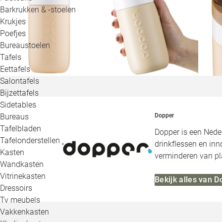
Barkrukken & -stoelen
Krukjes
Poefjes
Bureaustoelen
Tafels
Eettafels
Salontafels
Bijzettafels
Sidetables
Bureaus
Dopper
Tafelbladen
Dopper is een Neder
Tafelonderstellen
drinkflessen en inn
Kasten
verminderen van pla
Wandkasten
Vitrinekasten
Bekijk alles van 
Dressoirs
Tv meubels
Vakkenkasten