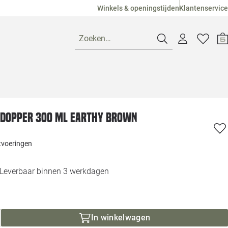
Winkels & openingstijden
Klantenservice
Zoeken…
Openingstijden
Dopper 300 ml earthy brown
Pagina suggesties
Loods 5 Ame
itvoeringen
Winkels
Loods 5 Dui
Leverbaar binnen 3 werkdagen
Klantenservice
Loods 5 Maas
Veelgestelde vragen
Loods 5 Slie
In winkelwagen