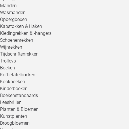
Manden
Wasmanden
Opbergboxen
Kapstokken & Haken
Kledingrekken & -hangers
Schoenenrekken
Wijnrekken
Tijdschriftenrekken
Trolleys
Boeken
Koffietafelboeken
Kookboeken
Kinderboeken
Boekenstandaards
Leesbrillen
Planten & Bloemen
Kunstplanten
Droogbloemen