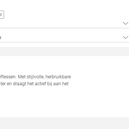
Loods 5 Za
r
Loods 5 Gara
Alle openingst
s
essen. Met stijlvolle, herbruikbare
r en draagt het actief bij aan het