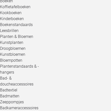
Boeken
Koffietafelboeken
Kookboeken
Kinderboeken
Boekenstandaards
Leesbrillen
Planten & Bloemen
Kunstplanten
Droogbloemen
Kunstbloemen
Bloempotten
Plantenstandaards & -
hangers
Bad- &
doucheaccessoires
Badtextiel
Badmatten
Zeeppompjes
Badkameraccessoires