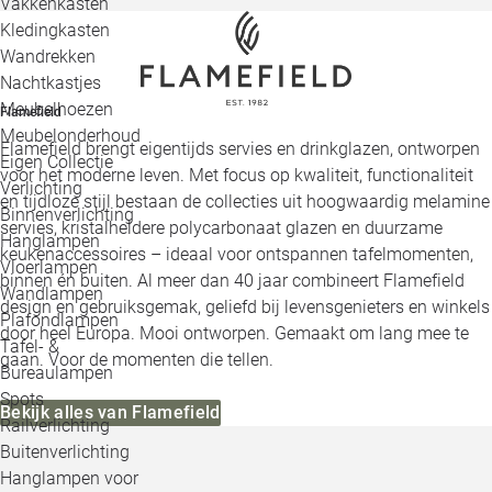
Vakkenkasten
Kledingkasten
Wandrekken
Nachtkastjes
Meubelhoezen
Flamefield
Meubelonderhoud
Flamefield brengt eigentijds servies en drinkglazen, ontworpen
Eigen Collectie
voor het moderne leven. Met focus op kwaliteit, functionaliteit
Verlichting
en tijdloze stijl bestaan de collecties uit hoogwaardig melamine
Binnenverlichting
servies, kristalheldere polycarbonaat glazen en duurzame
Hanglampen
keukenaccessoires – ideaal voor ontspannen tafelmomenten,
Vloerlampen
binnen én buiten. Al meer dan 40 jaar combineert Flamefield
Wandlampen
design en gebruiksgemak, geliefd bij levensgenieters en winkels
Plafondlampen
door heel Europa. Mooi ontworpen. Gemaakt om lang mee te
Tafel- &
gaan. Voor de momenten die tellen.
Bureaulampen
Spots
Bekijk alles van Flamefield
Railverlichting
Buitenverlichting
Hanglampen voor