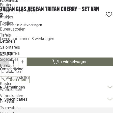
FLAMEFIELD
Loo
Fauteuils
Tritan Glas Aegean Tritan cherry - set van
Barkrukken & -stoelen
2
Krukjes
Loo
Poefjes
Leverbaar in
2 uitvoeringen
Bureaustoelen
Loo
Tafels
Leverbaar binnen 3 werkdagen
Eettafels
Loo
Salontafels
29,90
Bijzettafels
Loo
Sidetables
In winkelwagen
Bureaus
Omschrijving
Tafelbladen
Alle 
Tafelonderstellen
Toon meer
Kasten
Afmetingen
Wandkasten
Vitrinekasten
Specificaties
Dressoirs
Tv meubels