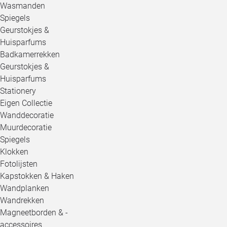
Wasmanden
Spiegels
Geurstokjes &
Huisparfums
Badkamerrekken
Geurstokjes &
Huisparfums
Stationery
Eigen Collectie
Wanddecoratie
Muurdecoratie
Spiegels
Klokken
Fotolijsten
Kapstokken & Haken
Wandplanken
Wandrekken
Magneetborden & -
accessoires