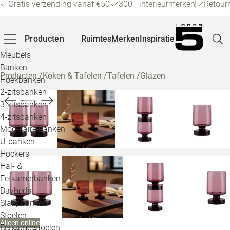
Gratis verzending vanaf €50
300+ interieurmerken
Retour
Producten
Ruimtes
Merken
Inspiratie
Meubels
Banken
Producten
/
Koken & Tafelen
/
Tafelen
/
Glazen
Hoekbanken
Pagina
2-zitsbanken
3-zitsbanken
4-zitsbanken
Winke
Modulaire banken
U-banken
Klant
Hockers
Hal- &
Veelg
Eetkamerbanken
Daybeds
Openin
Slaapbanken
Loo
Stoelen
Alleen online
Eetkamerstoelen