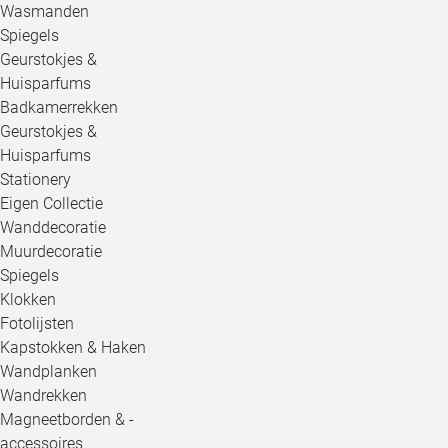
Wasmanden
Spiegels
Geurstokjes &
Huisparfums
Badkamerrekken
Geurstokjes &
Huisparfums
Stationery
Eigen Collectie
Wanddecoratie
Muurdecoratie
Spiegels
Klokken
Fotolijsten
Kapstokken & Haken
Wandplanken
Wandrekken
Magneetborden & -
accessoires