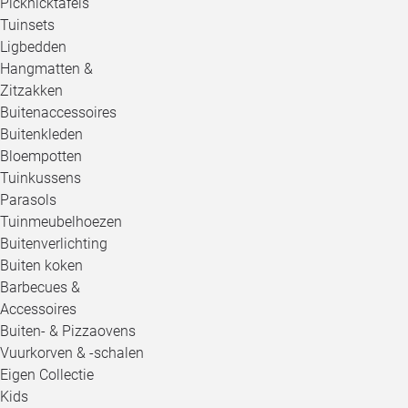
Picknicktafels
Tuinsets
Ligbedden
Hangmatten &
Zitzakken
Buitenaccessoires
Buitenkleden
Bloempotten
Tuinkussens
Parasols
Tuinmeubelhoezen
Buitenverlichting
Buiten koken
Barbecues &
Accessoires
Buiten- & Pizzaovens
Vuurkorven & -schalen
Eigen Collectie
Kids