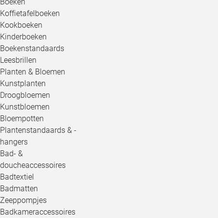
Boeken
Koffietafelboeken
Kookboeken
Kinderboeken
Boekenstandaards
Leesbrillen
Planten & Bloemen
Kunstplanten
Droogbloemen
Kunstbloemen
Bloempotten
Plantenstandaards & -
hangers
Bad- &
doucheaccessoires
Badtextiel
Badmatten
Zeeppompjes
Badkameraccessoires