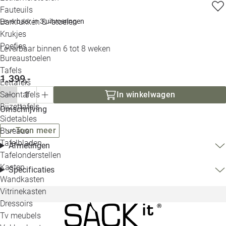
Loo
Fauteuils
Leverbaar in
3 uitvoeringen
Barkrukken & -stoelen
Krukjes
Loo
Poefjes
Leverbaar binnen 6 tot 8 weken
Bureaustoelen
Loo
Tafels
1.399,-
Eettafels
Loo
In winkelwagen
Salontafels
Bijzettafels
Omschrijving
Loo
Sidetables
Toon meer
Bureaus
Tafelbladen
Afmetingen
Alle 
Tafelonderstellen
Kasten
Specificaties
Wandkasten
Vitrinekasten
Dressoirs
Tv meubels