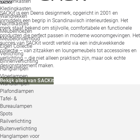
Vakkenkasten
SACKit
Kledingkasten
SACKit is een Deens designmerk, opgericht in 2001 en
Wandrekken
inmiddels een begrip in Scandinavisch interieurdesign. Het
Nachtkastjes
merk staat bekend om stijlvolle, comfortabele en functionele
Meubelhoezen
producten die perfect passen in moderne woonomgevingen. Het
Meubelonderhoud
succes van SACKit wordt verteld via een indrukwekkende
Eigen Collectie
collectie – van zitzakken en loungemeubels tot accessoires en
Verlichting
verlichting – die niet alleen praktisch zijn, maar ook echte
Binnenverlichting
designstatement maken.
Hanglampen
Vloerlampen
Bekijk alles van SACKit
Wandlampen
Plafondlampen
Tafel- &
Bureaulampen
Spots
Railverlichting
Buitenverlichting
Hanglampen voor