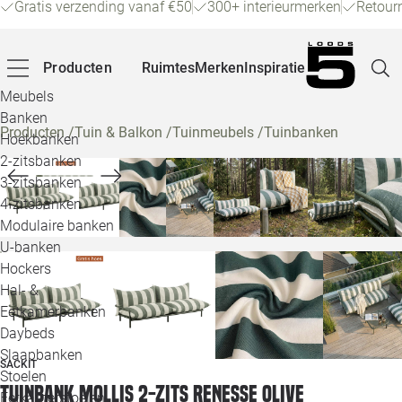
Gratis verzending vanaf €50
300+ interieurmerken
Retour
Producten
Ruimtes
Merken
Inspiratie
Meubels
Banken
Producten
/
Tuin & Balkon
/
Tuinmeubels
/
Tuinbanken
Hoekbanken
Pagina
2-zitsbanken
3-zitsbanken
4-zitsbanken
Winke
Modulaire banken
U-banken
Klant
Hockers
Hal- &
Veelg
Eetkamerbanken
Daybeds
Openin
Slaapbanken
SACKIT
Loo
Stoelen
Tuinbank Mollis 2-zits renesse olive
Eetkamerstoelen