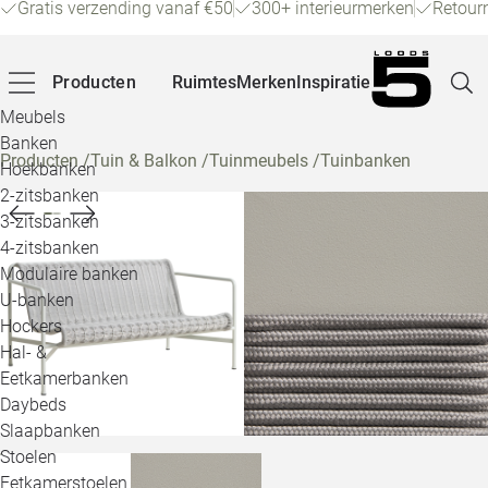
Gratis verzending vanaf €50
300+ interieurmerken
Retour
Producten
Ruimtes
Merken
Inspiratie
Meubels
Banken
Producten
/
Tuin & Balkon
/
Tuinmeubels
/
Tuinbanken
Hoekbanken
Pagina
2-zitsbanken
3-zitsbanken
4-zitsbanken
Winke
Modulaire banken
U-banken
Klant
Hockers
Hal- &
Veelg
Eetkamerbanken
Daybeds
Openin
Slaapbanken
Loo
Stoelen
Eetkamerstoelen