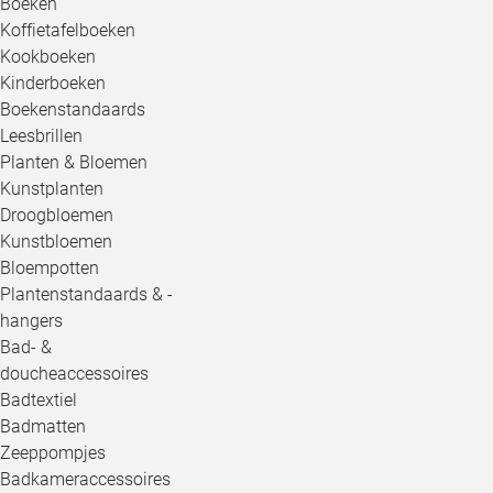
Boeken
Koffietafelboeken
Kookboeken
Kinderboeken
Boekenstandaards
Leesbrillen
Planten & Bloemen
Kunstplanten
Droogbloemen
Kunstbloemen
Bloempotten
Plantenstandaards & -
hangers
Bad- &
doucheaccessoires
Badtextiel
Badmatten
Zeeppompjes
Badkameraccessoires