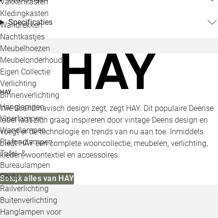
Vakkenkasten
Kledingkasten
Specificaties
Wandrekken
Nachtkastjes
Meubelhoezen
Meubelonderhoud
Eigen Collectie
Verlichting
HAY
Binnenverlichting
Hanglampen
Wie Scandinavisch design zegt, zegt HAY. Dit populaire Deense
Vloerlampen
label laat zich graag inspireren door vintage Deens design en
Wandlampen
voegt er de technologie en trends van nu aan toe. Inmiddels
Plafondlampen
biedt HAY een complete wooncollectie; meubelen, verlichting,
Tafel- &
kleden, woontextiel en accessoires.
Bureaulampen
Spots
Bekijk alles van HAY
Railverlichting
Buitenverlichting
Hanglampen voor