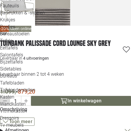
Loo
Fauteuils
Barkrukken & -stoelen
Krukjes
Loo
Poefjes
-20%
Alleen online
Bureaustoelen
HAY
Loo
Tafels
Tuinbank Palissade Cord Lounge sky grey
Eettafels
Loo
Salontafels
Leverbaar in
4 uitvoeringen
Bijzettafels
Loo
Sidetables
Leverbaar binnen 2 tot 4 weken
Bureaus
Tafelbladen
Alle 
Tafelonderstellen
1.099,-
879,20
Kasten
In winkelwagen
Wandkasten
Omschrijving
Vitrinekasten
Dressoirs
Toon meer
Tv meubels
Afmetingen