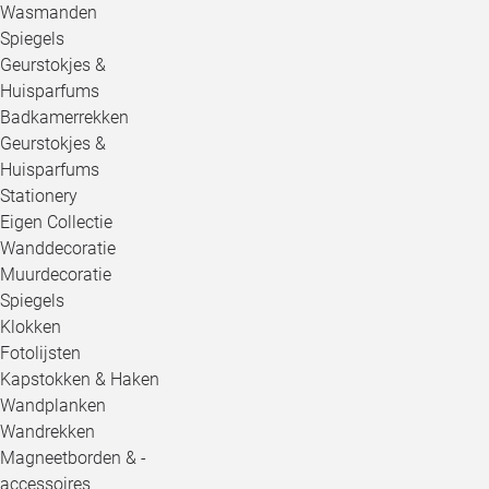
Wasmanden
Spiegels
Geurstokjes &
Huisparfums
Badkamerrekken
Geurstokjes &
Huisparfums
Stationery
Eigen Collectie
Wanddecoratie
Muurdecoratie
Spiegels
Klokken
Fotolijsten
Kapstokken & Haken
Wandplanken
Wandrekken
Magneetborden & -
accessoires