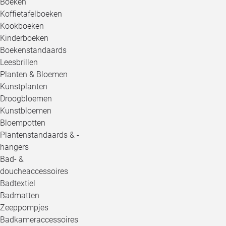
Boeken
Koffietafelboeken
Kookboeken
Kinderboeken
Boekenstandaards
Leesbrillen
Planten & Bloemen
Kunstplanten
Droogbloemen
Kunstbloemen
Bloempotten
Plantenstandaards & -
hangers
Bad- &
doucheaccessoires
Badtextiel
Badmatten
Zeeppompjes
Badkameraccessoires