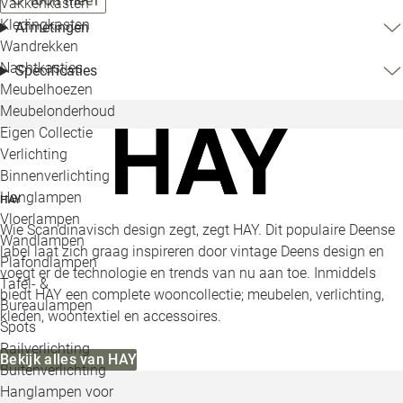
Toon meer
Vakkenkasten
Kledingkasten
Afmetingen
Wandrekken
Nachtkastjes
Specificaties
Meubelhoezen
Meubelonderhoud
Eigen Collectie
Verlichting
Binnenverlichting
Hanglampen
HAY
Vloerlampen
Wie Scandinavisch design zegt, zegt HAY. Dit populaire Deense
Wandlampen
label laat zich graag inspireren door vintage Deens design en
Plafondlampen
voegt er de technologie en trends van nu aan toe. Inmiddels
Tafel- &
biedt HAY een complete wooncollectie; meubelen, verlichting,
Bureaulampen
kleden, woontextiel en accessoires.
Spots
Railverlichting
Bekijk alles van HAY
Buitenverlichting
Hanglampen voor