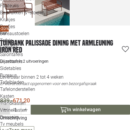
Loo
Fauteuils
Barkrukken & -stoelen
Krukjes
Loo
Poefjes
-20%
Bureaustoelen
HAY
Loo
Tafels
Tuinbank Palissade Dining met armleuning
Eettafels
iron red
Loo
Salontafels
Bijzettafels
Leverbaar in
2 uitvoeringen
Loo
Sidetables
Bureaus
Leverbaar binnen 2 tot 4 weken
Tafelbladen
Er wordt contact opgenomen voor een bezorgafspraak
Alle 
Tafelonderstellen
Kasten
839,-
671,20
Wandkasten
In winkelwagen
Vitrinekasten
Dressoirs
Omschrijving
Tv meubels