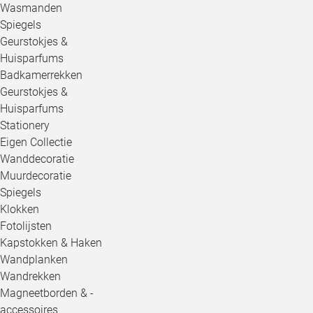
Wasmanden
Spiegels
Geurstokjes &
Huisparfums
Badkamerrekken
Geurstokjes &
Huisparfums
Stationery
Eigen Collectie
Wanddecoratie
Muurdecoratie
Spiegels
Klokken
Fotolijsten
Kapstokken & Haken
Wandplanken
Wandrekken
Magneetborden & -
accessoires