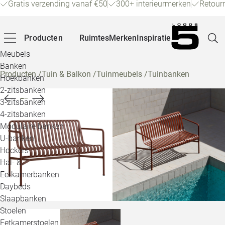
Gratis verzending vanaf €50
300+ interieurmerken
Retour
Producten
Ruimtes
Merken
Inspiratie
Meubels
Banken
Producten
/
Tuin & Balkon
/
Tuinmeubels
/
Tuinbanken
Hoekbanken
Pagina
2-zitsbanken
3-zitsbanken
4-zitsbanken
Winke
Modulaire banken
U-banken
Klant
Hockers
Hal- &
Veelg
Eetkamerbanken
Daybeds
Openin
Slaapbanken
Loo
Stoelen
Eetkamerstoelen