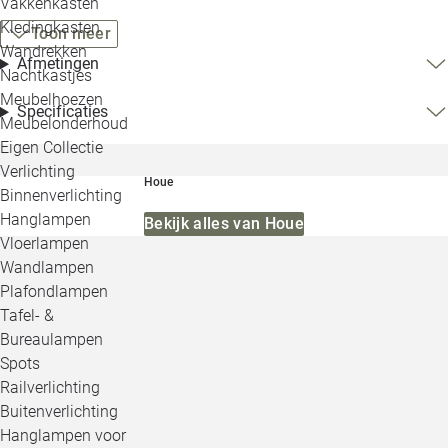
Vakkenkasten
Kledingkasten
Toon meer
Wandrekken
Afmetingen
Nachtkastjes
Meubelhoezen
Specificaties
Meubelonderhoud
Eigen Collectie
Verlichting
Houe
Binnenverlichting
Hanglampen
Bekijk alles van Houe
Vloerlampen
Wandlampen
Plafondlampen
Tafel- &
Bureaulampen
Spots
Railverlichting
Buitenverlichting
Hanglampen voor