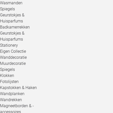
Wasmanden
Spiegels
Geurstokjes &
Huisparfums
Badkamerrekken
Geurstokjes &
Huisparfums
Stationery
Eigen Collectie
Wanddecoratie
Muurdecoratie
Spiegels
Klokken
Fotolijsten
Kapstokken & Haken
Wandplanken
Wandrekken
Magneetborden & -
accessoires