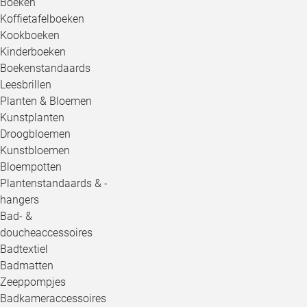
Boeken
Koffietafelboeken
Kookboeken
Kinderboeken
Boekenstandaards
Leesbrillen
Planten & Bloemen
Kunstplanten
Droogbloemen
Kunstbloemen
Bloempotten
Plantenstandaards & -
hangers
Bad- &
doucheaccessoires
Badtextiel
Badmatten
Zeeppompjes
Badkameraccessoires