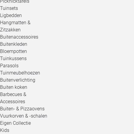
Picknicktafels
Tuinsets
Ligbedden
Hangmatten &
Zitzakken
Buitenaccessoires
Buitenkleden
Bloempotten
Tuinkussens
Parasols
Tuinmeubelhoezen
Buitenverlichting
Buiten koken
Barbecues &
Accessoires
Buiten- & Pizzaovens
Vuurkorven & -schalen
Eigen Collectie
Kids