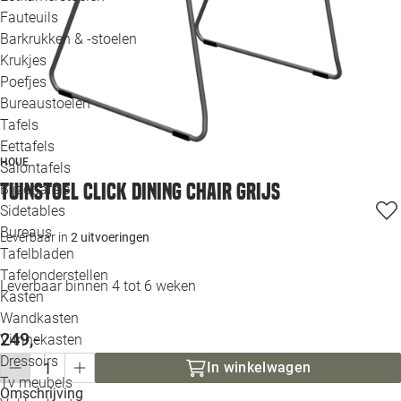
Loo
Fauteuils
Barkrukken & -stoelen
Krukjes
Loo
Poefjes
Bureaustoelen
Loo
Tafels
Eettafels
Loo
HOUE
Salontafels
Tuinstoel Click dining chair grijs
Bijzettafels
Loo
Sidetables
Bureaus
Leverbaar in
2 uitvoeringen
Tafelbladen
Alle 
Tafelonderstellen
Leverbaar binnen 4 tot 6 weken
Kasten
Wandkasten
249,-
Vitrinekasten
Dressoirs
In winkelwagen
Tv meubels
Omschrijving