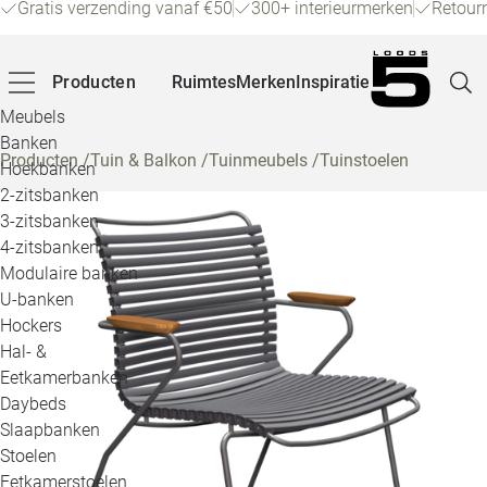
Gratis verzending vanaf €50
300+ interieurmerken
Retour
Producten
Ruimtes
Merken
Inspiratie
Meubels
Banken
Producten
/
Tuin & Balkon
/
Tuinmeubels
/
Tuinstoelen
Hoekbanken
Pagina
2-zitsbanken
3-zitsbanken
4-zitsbanken
Winke
Modulaire banken
U-banken
Klant
Hockers
Hal- &
Veelg
Eetkamerbanken
Daybeds
Openin
Slaapbanken
Loo
Stoelen
Eetkamerstoelen