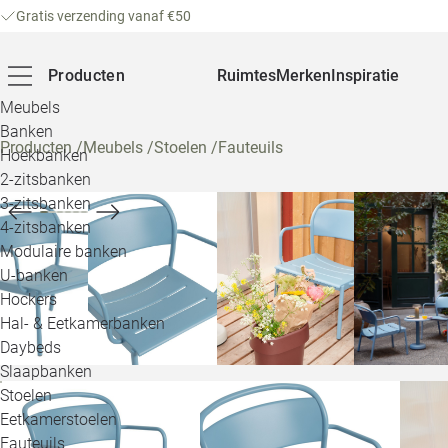
Gratis verzending vanaf €50
Producten
Ruimtes
Merken
Inspiratie
Meubels
Banken
Producten
/
Meubels
/
Stoelen
/
Fauteuils
Hoekbanken
2-zitsbanken
3-zitsbanken
4-zitsbanken
Modulaire banken
U-banken
Hockers
Hal- & Eetkamerbanken
Daybeds
Slaapbanken
Stoelen
Eetkamerstoelen
Fauteuils