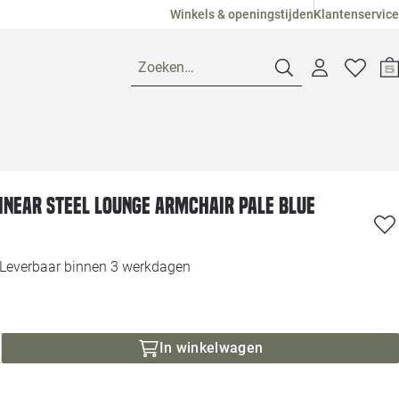
Winkels & openingstijden
Klantenservice
Zoeken…
Openingstijden
Linear Steel lounge armchair pale blue
Pagina suggesties
Loods 5 Ame
Winkels
Loods 5 Dui
Leverbaar binnen 3 werkdagen
Klantenservice
Loods 5 Maas
In winkelwagen
Veelgestelde vragen
Loods 5 Slie