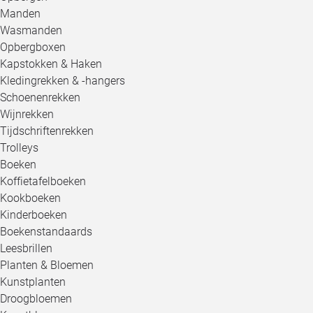
Manden
Wasmanden
Opbergboxen
Kapstokken & Haken
Kledingrekken & -hangers
Schoenenrekken
Wijnrekken
Tijdschriftenrekken
Trolleys
Boeken
Koffietafelboeken
Kookboeken
Kinderboeken
Boekenstandaards
Leesbrillen
Planten & Bloemen
Kunstplanten
Droogbloemen