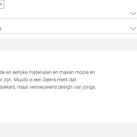
Loods 5 Za
r
Loods 5 Gara
s
Alle openingst
ede en eerlijke materialen en maken mooie en
r zijn. Muuto is een Deens merk dat
assiekers, maar vernieuwend design van jonge,