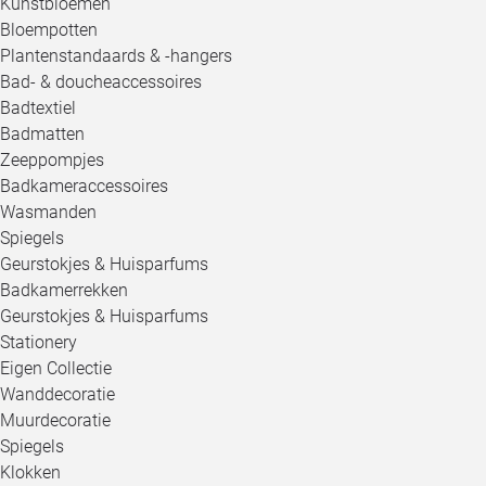
Kunstbloemen
Bloempotten
Plantenstandaards & -hangers
Bad- & doucheaccessoires
Badtextiel
Badmatten
Zeeppompjes
Badkameraccessoires
Wasmanden
Spiegels
Geurstokjes & Huisparfums
Badkamerrekken
Geurstokjes & Huisparfums
Stationery
Eigen Collectie
Wanddecoratie
Muurdecoratie
Spiegels
Klokken