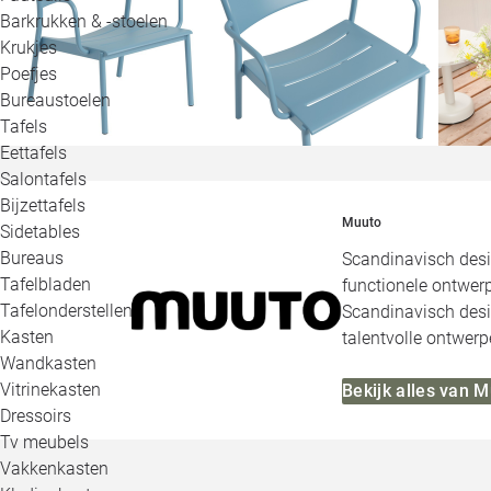
Barkrukken & -stoelen
Krukjes
Poefjes
Bureaustoelen
Tafels
Eettafels
Salontafels
Bijzettafels
Muuto
Sidetables
Bureaus
Scandinavisch desi
Tafelbladen
functionele ontwerp
Tafelonderstellen
Scandinavisch desig
Kasten
talentvolle ontwerp
Wandkasten
Vitrinekasten
Bekijk alles van 
Dressoirs
Tv meubels
Vakkenkasten