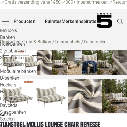
Gratis verzending vanaf €50
300+ interieurmerken
Retour
Producten
Ruimtes
Merken
Inspiratie
Meubels
Banken
Producten
/
Tuin & Balkon
/
Tuinmeubels
/
Tuinstoelen
Hoekbanken
Pagina
2-zitsbanken
3-zitsbanken
4-zitsbanken
Winke
Modulaire banken
U-banken
Klant
Hockers
Hal- &
Veelg
Eetkamerbanken
Daybeds
Openin
Slaapbanken
SACKIT
Loo
Stoelen
Tuinstoel Mollis lounge chair renesse
Eetkamerstoelen