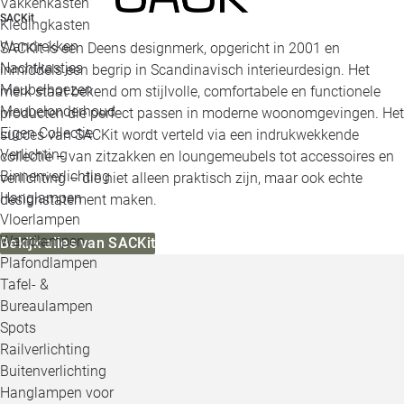
Vakkenkasten
SACKit
Kledingkasten
Wandrekken
SACKit is een Deens designmerk, opgericht in 2001 en
Nachtkastjes
inmiddels een begrip in Scandinavisch interieurdesign. Het
Meubelhoezen
merk staat bekend om stijlvolle, comfortabele en functionele
Meubelonderhoud
producten die perfect passen in moderne woonomgevingen. Het
Eigen Collectie
succes van SACKit wordt verteld via een indrukwekkende
Verlichting
collectie – van zitzakken en loungemeubels tot accessoires en
Binnenverlichting
verlichting – die niet alleen praktisch zijn, maar ook echte
Hanglampen
designstatement maken.
Vloerlampen
Wandlampen
Bekijk alles van SACKit
Plafondlampen
Tafel- &
Bureaulampen
Spots
Railverlichting
Buitenverlichting
Hanglampen voor