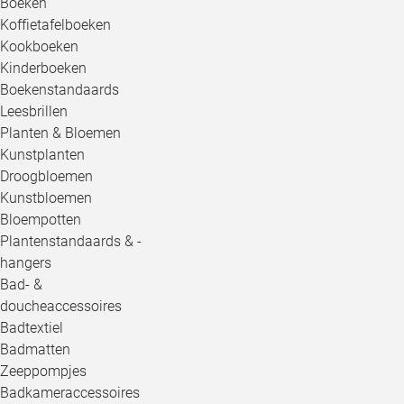
Boeken
Koffietafelboeken
Kookboeken
Kinderboeken
Boekenstandaards
Leesbrillen
Planten & Bloemen
Kunstplanten
Droogbloemen
Kunstbloemen
Bloempotten
Plantenstandaards & -
hangers
Bad- &
doucheaccessoires
Badtextiel
Badmatten
Zeeppompjes
Badkameraccessoires