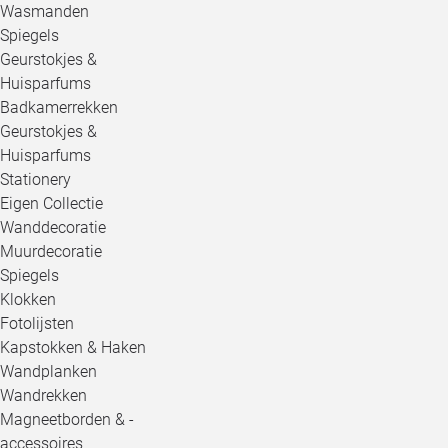
Wasmanden
Spiegels
Geurstokjes &
Huisparfums
Badkamerrekken
Geurstokjes &
Huisparfums
Stationery
Eigen Collectie
Wanddecoratie
Muurdecoratie
Spiegels
Klokken
Fotolijsten
Kapstokken & Haken
Wandplanken
Wandrekken
Magneetborden & -
accessoires