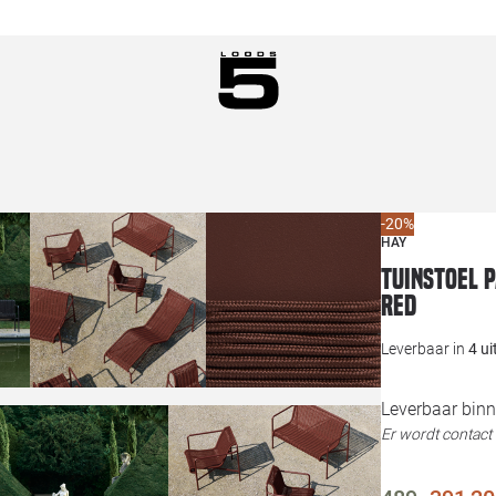
-20%
HAY
Tuinstoel 
red
Leverbaar in
4 u
Leverbaar binn
Er wordt contac