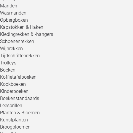
Manden
Wasmanden
Opbergboxen
Kapstokken & Haken
Kledingrekken & -hangers
Schoenenrekken
Wijnrekken
Tijdschriftenrekken
Trolleys
Boeken
Koffietafelboeken
Kookboeken
Kinderboeken
Boekenstandaards
Leesbrillen
Planten & Bloemen
Kunstplanten
Droogbloemen