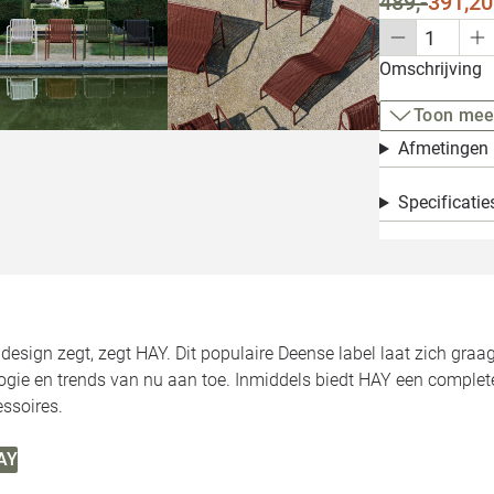
489,-
391,20
Omschrijving
Toon mee
Afmetingen
Specificatie
esign zegt, zegt HAY. Dit populaire Deense label laat zich graa
ogie en trends van nu aan toe. Inmiddels biedt HAY een complete
ssoires.
HAY