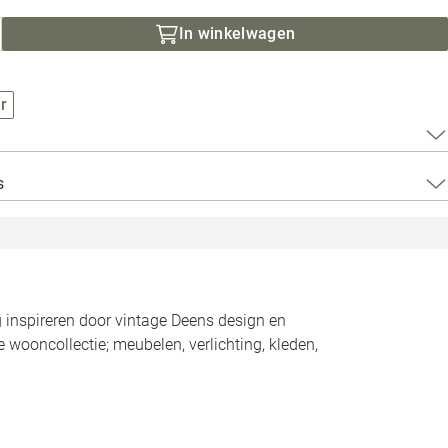
Loods 5 Za
In winkelwagen
Loods 5 Gara
r
Alle openingst
s
g inspireren door vintage Deens design en
 wooncollectie; meubelen, verlichting, kleden,