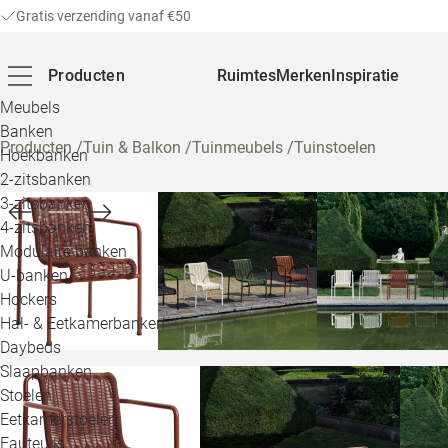
Gratis verzending vanaf €50
Producten
Ruimtes
Merken
Inspiratie
Meubels
Banken
Producten
/
Tuin & Balkon
/
Tuinmeubels
/
Tuinstoelen
Hoekbanken
2-zitsbanken
3-zitsbanken
4-zitsbanken
Modulaire banken
U-banken
Hockers
Hal- & Eetkamerbanken
Daybeds
Slaapbanken
Stoelen
Eetkamerstoelen
Fauteuils