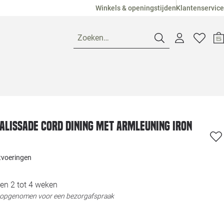
Winkels & openingstijden
Klantenservice
Zoeken…
Openingstijden
Pagina suggesties
Loods 5 Ame
Palissade Cord Dining met armleuning iron
Winkels
Loods 5 Dui
itvoeringen
Klantenservice
Loods 5 Maas
en 2 tot 4 weken
t opgenomen voor een bezorgafspraak
Veelgestelde vragen
Loods 5 Slie