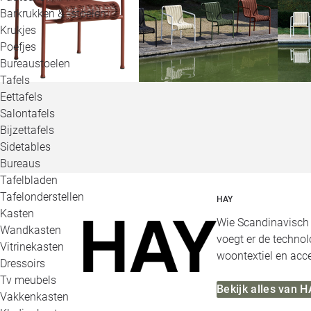
Barkrukken & -stoelen
Krukjes
Poefjes
Bureaustoelen
Tafels
Eettafels
Salontafels
Bijzettafels
Sidetables
Bureaus
Tafelbladen
Tafelonderstellen
HAY
Kasten
Wie Scandinavisch d
Wandkasten
voegt er de technol
Vitrinekasten
woontextiel en acce
Dressoirs
Tv meubels
Bekijk alles van 
Vakkenkasten