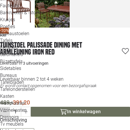
Loo
Fauteuils
Barkrukken & -stoelen
Krukjes
Loo
Poefjes
-20%
Bureaustoelen
Loo
HAY
Tafels
Tuinstoel Palissade Dining met
Eettafels
Loo
armleuning iron red
Salontafels
Bijzettafels
Loo
Leverbaar in
3 uitvoeringen
Sidetables
(out
Bureaus
Leverbaar binnen 2 tot 4 weken
Tafelbladen
Er wordt contact opgenomen voor een bezorgafspraak
Alle 
Tafelonderstellen
Kasten
489,-
391,20
Wandkasten
Vitrinekasten
In winkelwagen
Dressoirs
Omschrijving
Tv meubels