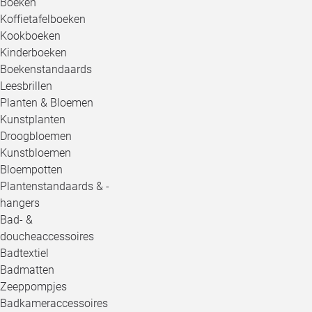
Boeken
Koffietafelboeken
Kookboeken
Kinderboeken
Boekenstandaards
Leesbrillen
Planten & Bloemen
Kunstplanten
Droogbloemen
Kunstbloemen
Bloempotten
Plantenstandaards & -
hangers
Bad- &
doucheaccessoires
Badtextiel
Badmatten
Zeeppompjes
Badkameraccessoires