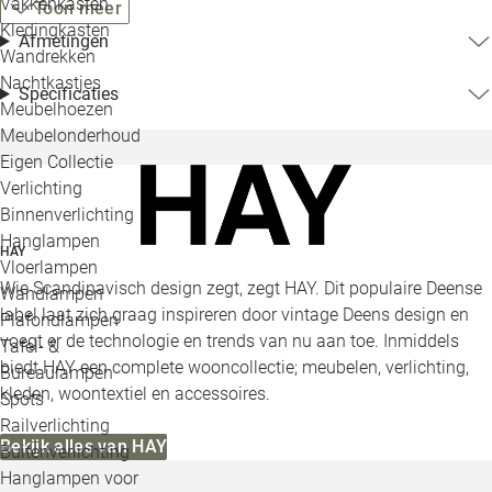
Vakkenkasten
Toon meer
Kledingkasten
Afmetingen
Wandrekken
Nachtkastjes
Specificaties
Meubelhoezen
Meubelonderhoud
Eigen Collectie
Verlichting
Binnenverlichting
Hanglampen
HAY
Vloerlampen
Wie Scandinavisch design zegt, zegt HAY. Dit populaire Deense
Wandlampen
label laat zich graag inspireren door vintage Deens design en
Plafondlampen
voegt er de technologie en trends van nu aan toe. Inmiddels
Tafel- &
biedt HAY een complete wooncollectie; meubelen, verlichting,
Bureaulampen
kleden, woontextiel en accessoires.
Spots
Railverlichting
Bekijk alles van HAY
Buitenverlichting
Hanglampen voor