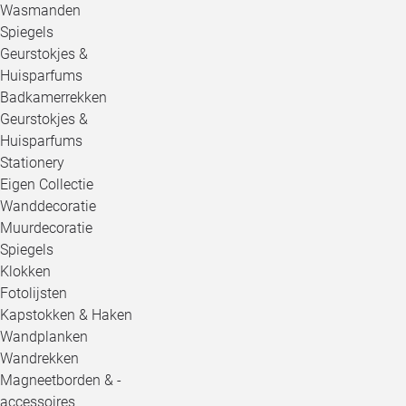
Wasmanden
Spiegels
Geurstokjes &
Huisparfums
Badkamerrekken
Geurstokjes &
Huisparfums
Stationery
Eigen Collectie
Wanddecoratie
Muurdecoratie
Spiegels
Klokken
Fotolijsten
Kapstokken & Haken
Wandplanken
Wandrekken
Magneetborden & -
accessoires