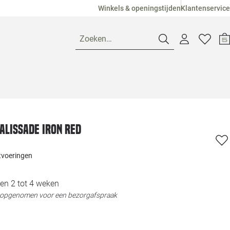
Winkels & openingstijden
Klantenservice
Zoeken…
Openingstijden
Pagina suggesties
Loods 5 Ame
alissade iron red
Winkels
Loods 5 Dui
itvoeringen
Klantenservice
Loods 5 Maas
en 2 tot 4 weken
t opgenomen voor een bezorgafspraak
Veelgestelde vragen
Loods 5 Slie