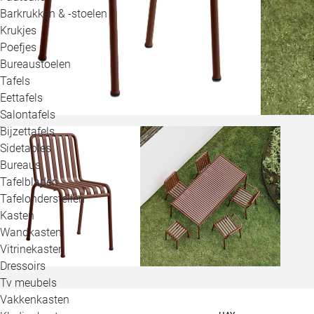
Barkrukken & -stoelen
Krukjes
Poefjes
Bureaustoelen
Tafels
Eettafels
Salontafels
Bijzettafels
Sidetables
Bureaus
Tafelbladen
Tafelonderstellen
Kasten
Wandkasten
Vitrinekasten
Dressoirs
Tv meubels
Vakkenkasten