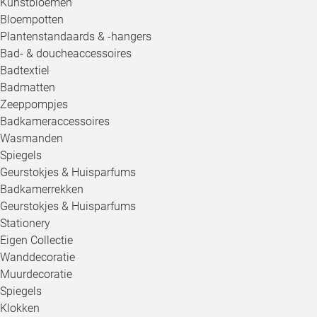
Kunstbloemen
Bloempotten
Plantenstandaards & -hangers
Bad- & doucheaccessoires
Badtextiel
Badmatten
Zeeppompjes
Badkameraccessoires
Wasmanden
Spiegels
Geurstokjes & Huisparfums
Badkamerrekken
Geurstokjes & Huisparfums
Stationery
Eigen Collectie
Wanddecoratie
Muurdecoratie
Spiegels
Klokken