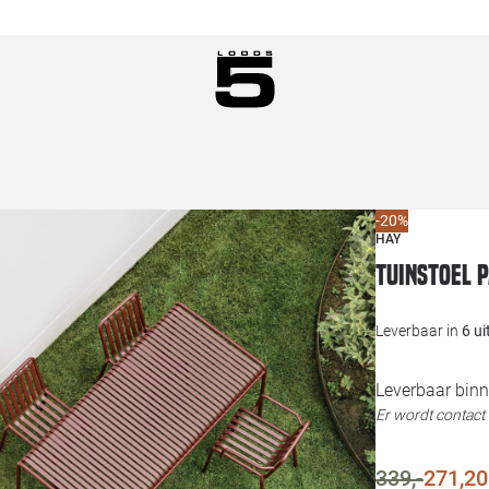
-20%
HAY
Tuinstoel P
Leverbaar in
6 u
Leverbaar binn
Er wordt contac
339,-
271,20