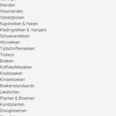
Manden
Wasmanden
Opbergboxen
Kapstokken & Haken
Kledingrekken & -hangers
Schoenenrekken
Wijnrekken
Tijdschriftenrekken
Trolleys
Boeken
Koffietafelboeken
Kookboeken
Kinderboeken
Boekenstandaards
Leesbrillen
Planten & Bloemen
Kunstplanten
Droogbloemen