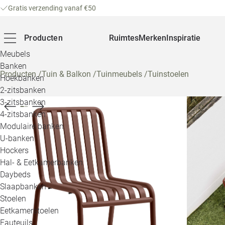
Gratis verzending vanaf €50
Producten
Ruimtes
Merken
Inspiratie
Meubels
Banken
Producten
/
Tuin & Balkon
/
Tuinmeubels
/
Tuinstoelen
Hoekbanken
2-zitsbanken
3-zitsbanken
4-zitsbanken
Modulaire banken
U-banken
Hockers
Hal- & Eetkamerbanken
Daybeds
Slaapbanken
Stoelen
Eetkamerstoelen
Fauteuils