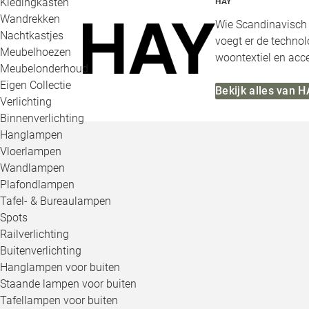
Kledingkasten
HAY
Wandrekken
Wie Scandinavisch d
Nachtkastjes
voegt er de technol
Meubelhoezen
woontextiel en acce
Meubelonderhoud
Eigen Collectie
Bekijk alles van 
Verlichting
Binnenverlichting
Hanglampen
Vloerlampen
Wandlampen
Plafondlampen
Tafel- & Bureaulampen
Spots
Railverlichting
Buitenverlichting
Hanglampen voor buiten
Staande lampen voor buiten
Tafellampen voor buiten