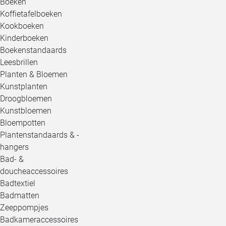
Boeken
Koffietafelboeken
Kookboeken
Kinderboeken
Boekenstandaards
Leesbrillen
Planten & Bloemen
Kunstplanten
Droogbloemen
Kunstbloemen
Bloempotten
Plantenstandaards & -
hangers
Bad- &
doucheaccessoires
Badtextiel
Badmatten
Zeeppompjes
Badkameraccessoires