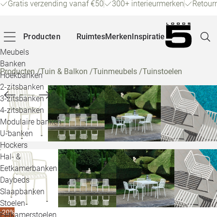
Gratis verzending vanaf €50
300+ interieurmerken
Retour
Producten
Ruimtes
Merken
Inspiratie
Meubels
Banken
Producten
/
Tuin & Balkon
/
Tuinmeubels
/
Tuinstoelen
Hoekbanken
Pagina
2-zitsbanken
3-zitsbanken
4-zitsbanken
Winke
Modulaire banken
U-banken
Klant
Hockers
Hal- &
Veelg
Eetkamerbanken
Daybeds
Openin
Slaapbanken
Loo
Stoelen
-20%
Eetkamerstoelen