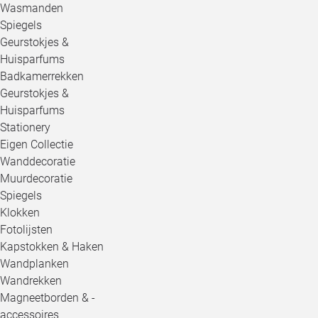
Wasmanden
Spiegels
Geurstokjes &
Huisparfums
Badkamerrekken
Geurstokjes &
Huisparfums
Stationery
Eigen Collectie
Wanddecoratie
Muurdecoratie
Spiegels
Klokken
Fotolijsten
Kapstokken & Haken
Wandplanken
Wandrekken
Magneetborden & -
accessoires