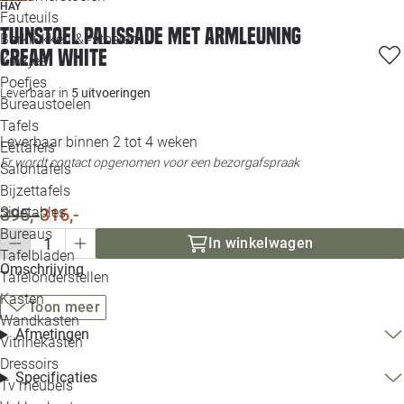
HAY
Loo
Fauteuils
Tuinstoel Palissade met armleuning
Barkrukken & -stoelen
cream white
Krukjes
Loo
Poefjes
Leverbaar in
5 uitvoeringen
Bureaustoelen
Loo
Tafels
Leverbaar binnen 2 tot 4 weken
Eettafels
Loo
Er wordt contact opgenomen voor een bezorgafspraak
Salontafels
Bijzettafels
Loo
Sidetables
395,-
316,-
(out
Bureaus
In winkelwagen
Tafelbladen
Alle 
Omschrijving
Tafelonderstellen
Kasten
Toon meer
Wandkasten
Afmetingen
Vitrinekasten
Dressoirs
Specificaties
Tv meubels