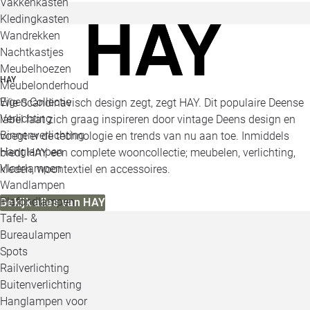
Vakkenkasten
Kledingkasten
Wandrekken
Nachtkastjes
Meubelhoezen
HAY
Meubelonderhoud
Eigen Collectie
Wie Scandinavisch design zegt, zegt HAY. Dit populaire Deense
Verlichting
label laat zich graag inspireren door vintage Deens design en
Binnenverlichting
voegt er de technologie en trends van nu aan toe. Inmiddels
Hanglampen
biedt HAY een complete wooncollectie; meubelen, verlichting,
Vloerlampen
kleden, woontextiel en accessoires.
Wandlampen
Plafondlampen
Bekijk alles van HAY
Tafel- &
Bureaulampen
Spots
Railverlichting
Buitenverlichting
Hanglampen voor