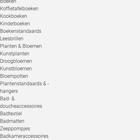
Boeken
Koffietafelboeken
Kookboeken
Kinderboeken
Boekenstandaards
Leesbrillen
Planten & Bloemen
Kunstplanten
Droogbloemen
Kunstbloemen
Bloempotten
Plantenstandaards & -
hangers
Bad- &
doucheaccessoires
Badtextiel
Badmatten
Zeeppompjes
Badkameraccessoires