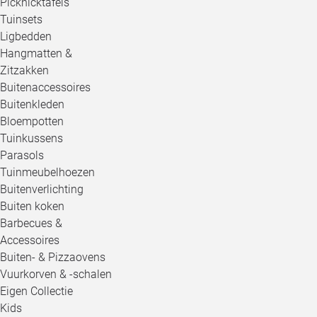
Picknicktafels
Tuinsets
Ligbedden
Hangmatten &
Zitzakken
Buitenaccessoires
Buitenkleden
Bloempotten
Tuinkussens
Parasols
Tuinmeubelhoezen
Buitenverlichting
Buiten koken
Barbecues &
Accessoires
Buiten- & Pizzaovens
Vuurkorven & -schalen
Eigen Collectie
Kids