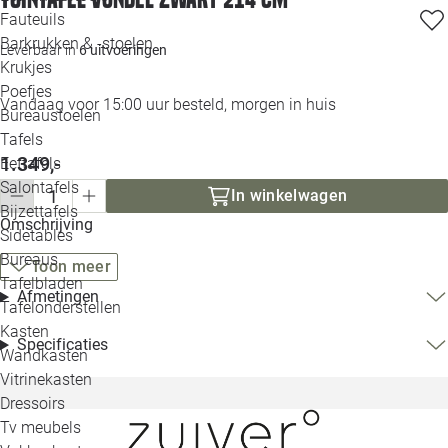
Loo
Fauteuils
Barkrukken & -stoelen
Leverbaar in
6 uitvoeringen
Krukjes
Loo
Poefjes
Vandaag voor 15:00 uur besteld, morgen in huis
Bureaustoelen
Loo
Tafels
1.349,-
Eettafels
Loo
Salontafels
In winkelwagen
Bijzettafels
Omschrijving
Loo
Sidetables
Bureaus
Toon meer
Tafelbladen
Alle 
Afmetingen
Tafelonderstellen
Kasten
Specificaties
Wandkasten
Vitrinekasten
Dressoirs
Tv meubels