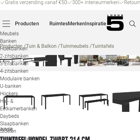
Gratis verzending vanaf €50
300+ interieurmerken
Retour
Producten
Ruimtes
Merken
Inspiratie
Meubels
Banken
Producten
/
Tuin & Balkon
/
Tuinmeubels
/
Tuintafels
Hoekbanken
Pagina
2-zitsbanken
3-zitsbanken
4-zitsbanken
Winke
Modulaire banken
U-banken
Klant
Hockers
Hal- &
Veelg
Eetkamerbanken
Daybeds
Openin
Slaapbanken
Loo
ZUIVER
Stoelen
Tuintafel Vondel zwart 214 cm
Eetkamerstoelen