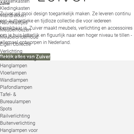
Vakkenkasten
Zuiver
Kledingkasten
Zuiver wil mooi design toegankelijk maken. Ze leveren continu
Wandrekken
een authentieke en tijdloze collectie die voor iedereen
Nachtkastjes
bereikbaar is. Zuiver maakt meubels, verlichting en accessoires
Meubelhoezen
om je huis letterlijk en figuurlijk naar een hoger niveau te tillen -
Meubelonderhoud
allemaal ontworpen in Nederland.
Eigen Collectie
Verlichting
Bekijk alles van Zuiver
Binnenverlichting
Hanglampen
Vloerlampen
Wandlampen
Plafondlampen
Tafel- &
Bureaulampen
Spots
Railverlichting
Buitenverlichting
Hanglampen voor