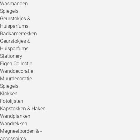
Wasmanden
Spiegels
Geurstokjes &
Huisparfums
Badkamerrekken
Geurstokjes &
Huisparfums
Stationery
Eigen Collectie
Wanddecoratie
Muurdecoratie
Spiegels
Klokken
Fotolijsten
Kapstokken & Haken
Wandplanken
Wandrekken
Magneetborden & -
accessoires