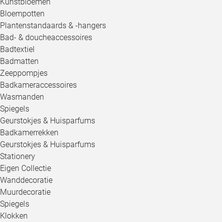
Kunstbloemen
Bloempotten
Plantenstandaards & -hangers
Bad- & doucheaccessoires
Badtextiel
Badmatten
Zeeppompjes
Badkameraccessoires
Wasmanden
Spiegels
Geurstokjes & Huisparfums
Badkamerrekken
Geurstokjes & Huisparfums
Stationery
Eigen Collectie
Wanddecoratie
Muurdecoratie
Spiegels
Klokken