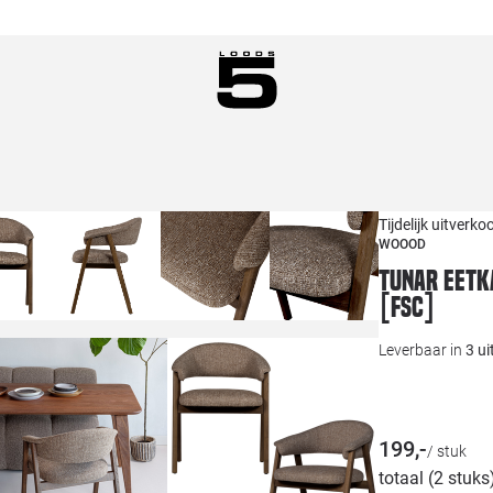
Tijdelijk uitverko
WOOOD
Tunar eetk
[fsc]
Leverbaar in
3 u
199,-
/ stuk
totaal (2 stuks