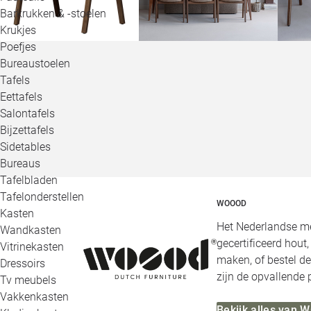
Barkrukken & -stoelen
Krukjes
Poefjes
Bureaustoelen
Tafels
Eettafels
Salontafels
Bijzettafels
Sidetables
Bureaus
Tafelbladen
Tafelonderstellen
WOOOD
Kasten
Het Nederlandse me
Wandkasten
gecertificeerd hout
Vitrinekasten
maken, of bestel de
Dressoirs
zijn de opvallende
Tv meubels
Vakkenkasten
Bekijk alles van