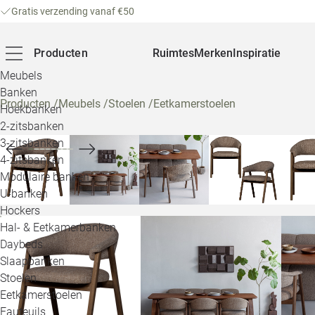
Gratis verzending vanaf €50
Producten
Ruimtes
Merken
Inspiratie
Meubels
Banken
Producten
/
Meubels
/
Stoelen
/
Eetkamerstoelen
Hoekbanken
2-zitsbanken
3-zitsbanken
4-zitsbanken
Modulaire banken
U-banken
Hockers
Hal- & Eetkamerbanken
Daybeds
Slaapbanken
Stoelen
Eetkamerstoelen
Fauteuils