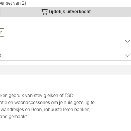
Loods 5 Za
per set van 2)
Tijdelijk uitverkocht
Loods 5 Gara
r
Alle openingst
s
n gebruik van stevig eiken of FSC-
atie en woonaccessoires om je huis gezellig te
n wandrekjes en Bean, robuuste leren banken,
land gemaakt.