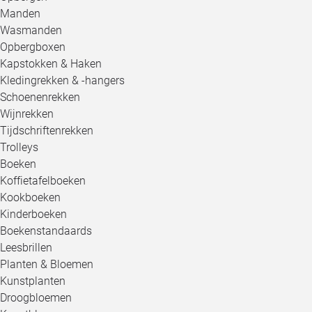
Manden
Wasmanden
Opbergboxen
Kapstokken & Haken
Kledingrekken & -hangers
Schoenenrekken
Wijnrekken
Tijdschriftenrekken
Trolleys
Boeken
Koffietafelboeken
Kookboeken
Kinderboeken
Boekenstandaards
Leesbrillen
Planten & Bloemen
Kunstplanten
Droogbloemen