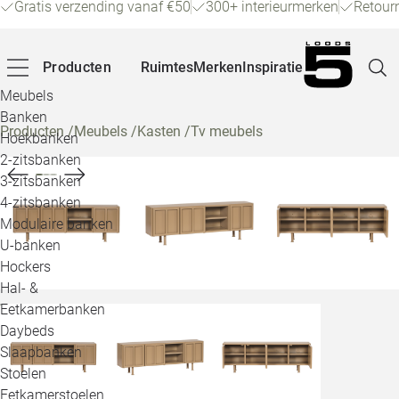
Gratis verzending vanaf €50
300+ interieurmerken
Retour
Producten
Ruimtes
Merken
Inspiratie
Meubels
Banken
Producten
/
Meubels
/
Kasten
/
Tv meubels
Hoekbanken
Pagina
2-zitsbanken
3-zitsbanken
4-zitsbanken
Winke
Modulaire banken
U-banken
Klant
Hockers
Hal- &
Veelg
Eetkamerbanken
Daybeds
Openin
Slaapbanken
Loo
Stoelen
Eetkamerstoelen