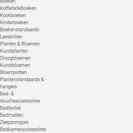
Boeken
Koffietafelboeken
Kookboeken
Kinderboeken
Boekenstandaards
Leesbrillen
Planten & Bloemen
Kunstplanten
Droogbloemen
Kunstbloemen
Bloempotten
Plantenstandaards & -
hangers
Bad- &
doucheaccessoires
Badtextiel
Badmatten
Zeeppompjes
Badkameraccessoires