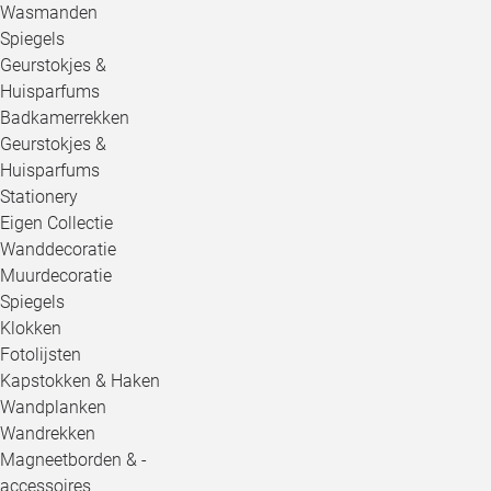
Wasmanden
Spiegels
Geurstokjes &
Huisparfums
Badkamerrekken
Geurstokjes &
Huisparfums
Stationery
Eigen Collectie
Wanddecoratie
Muurdecoratie
Spiegels
Klokken
Fotolijsten
Kapstokken & Haken
Wandplanken
Wandrekken
Magneetborden & -
accessoires