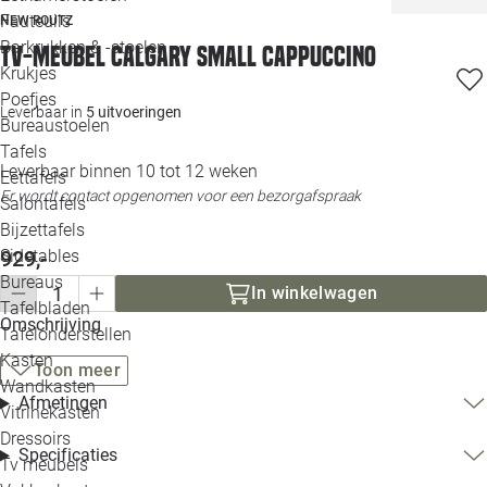
Loo
Fauteuils
NEW ROUTZ
Barkrukken & -stoelen
Tv-meubel Calgary small cappuccino
Krukjes
Loo
Poefjes
Leverbaar in
5 uitvoeringen
Bureaustoelen
Loo
Tafels
Leverbaar binnen 10 tot 12 weken
Eettafels
Loo
Er wordt contact opgenomen voor een bezorgafspraak
Salontafels
Bijzettafels
Loo
Sidetables
929,-
Bureaus
In winkelwagen
Tafelbladen
Alle 
Omschrijving
Tafelonderstellen
Kasten
Toon meer
Wandkasten
Afmetingen
Vitrinekasten
Dressoirs
Specificaties
Tv meubels