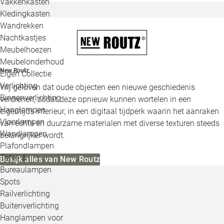
Vakkenkasten
Kledingkasten
Wandrekken
Nachtkastjes
Meubelhoezen
Meubelonderhoud
New Routz
Eigen Collectie
Verlichting
Wij geloven dat oude objecten een nieuwe geschiedenis
Binnenverlichting
verdienen, zodat deze opnieuw kunnen wortelen in een
Hanglampen
eigentijds interieur, in een digitaal tijdperk waarin het aanraken
Vloerlampen
van echte en duurzame materialen met diverse texturen steeds
Wandlampen
belangrijker wordt.
Plafondlampen
Tafel- &
Bekijk alles van New Routz
Bureaulampen
Spots
Railverlichting
Buitenverlichting
Hanglampen voor