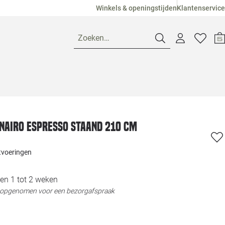
Winkels & openingstijden
Klantenservice
Zoeken…
Openingstijden
Pagina suggesties
Loods 5 Ame
Nairo espresso staand 210 cm
Winkels
Loods 5 Dui
itvoeringen
Klantenservice
Loods 5 Maas
en 1 tot 2 weken
t opgenomen voor een bezorgafspraak
Veelgestelde vragen
Loods 5 Slie