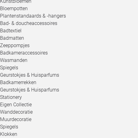
Kunstbloemen
Bloempotten
Plantenstandaards & -hangers
Bad- & doucheaccessoires
Badtextiel
Badmatten
Zeeppompjes
Badkameraccessoires
Wasmanden
Spiegels
Geurstokjes & Huisparfums
Badkamerrekken
Geurstokjes & Huisparfums
Stationery
Eigen Collectie
Wanddecoratie
Muurdecoratie
Spiegels
Klokken