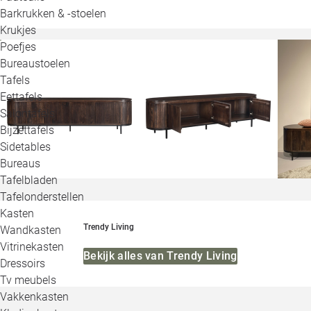
Barkrukken & -stoelen
Krukjes
Poefjes
Bureaustoelen
Tafels
Eettafels
Salontafels
Bijzettafels
Sidetables
Bureaus
Tafelbladen
Tafelonderstellen
Kasten
Trendy Living
Wandkasten
Vitrinekasten
Bekijk alles van Trendy Living
Dressoirs
Tv meubels
Vakkenkasten