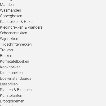
Manden
Wasmanden
Opbergboxen
Kapstokken & Haken
Kledingrekken & -hangers
Schoenenrekken
Wijnrekken
Tijdschriftenrekken
Trolleys
Boeken
Koffietafelboeken
Kookboeken
Kinderboeken
Boekenstandaards
Leesbrillen
Planten & Bloemen
Kunstplanten
Droogbloemen