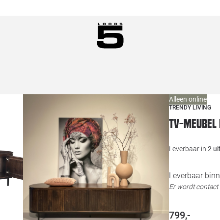
Alleen online
TRENDY LIVING
Tv-meubel 
Leverbaar in
2 u
Leverbaar binn
Er wordt contac
799,-