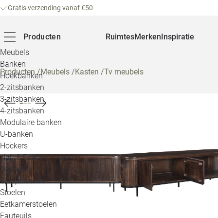
Gratis verzending vanaf €50
Producten
Ruimtes
Merken
Inspiratie
Meubels
Banken
Producten
/
Meubels
/
Kasten
/
Tv meubels
Hoekbanken
2-zitsbanken
3-zitsbanken
4-zitsbanken
Modulaire banken
U-banken
Hockers
Hal- & Eetkamerbanken
Daybeds
Slaapbanken
Stoelen
Eetkamerstoelen
Fauteuils