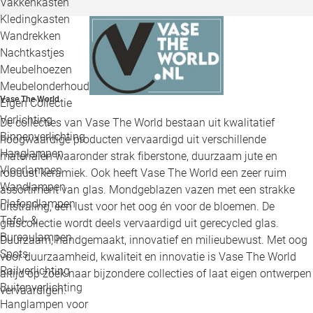
Vakkenkasten
Kledingkasten
Wandrekken
Nachtkastjes
Meubelhoezen
Meubelonderhoud
Vase The World
Eigen Collectie
Verlichting
De collecties van Vase The World bestaan uit kwalitatief
Binnenverlichting
hoogwaardige producten vervaardigd uit verschillende
Hanglampen
materialen waaronder strak fiberstone, duurzaam jute en
Vloerlampen
robuust keramiek. Ook heeft Vase The World een zeer ruim
Wandlampen
assortiment van glas. Mondgeblazen vazen met een strakke
Plafondlampen
uitstraling, een lust voor het oog én voor de bloemen. De
Tafel- &
glascollectie wordt deels vervaardigd uit gerecycled glas.
Bureaulampen
Duurzaam, handgemaakt, innovatief en milieubewust. Met oog
Spots
voor duurzaamheid, kwaliteit en innovatie is Vase The World
Railverlichting
altijd op zoek naar bijzondere collecties of laat eigen ontwerpen
Buitenverlichting
vervaardigen.
Hanglampen voor