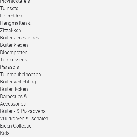
Picknicktafels
Tuinsets
Ligbedden
Hangmatten &
Zitzakken
Buitenaccessoires
Buitenkleden
Bloempotten
Tuinkussens
Parasols
Tuinmeubelhoezen
Buitenverlichting
Buiten koken
Barbecues &
Accessoires
Buiten- & Pizzaovens
Vuurkorven & -schalen
Eigen Collectie
Kids