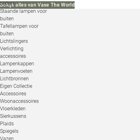
buiten
Bekijk alles van Vase The World
Staande lampen voor
buiten
Tafellampen voor
buiten
Lichtslingers
Verlichting
accessoires
Lampenkappen
Lampenvoeten
Lichtbronnen
Eigen Collectie
Accessoires
Woonaccessoires
Vloerkleden
Sierkussens
Plaids
Spiegels
Vazen