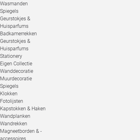
Wasmanden
Spiegels
Geurstokjes &
Huisparfums
Badkamerrekken
Geurstokjes &
Huisparfums
Stationery
Eigen Collectie
Wanddecoratie
Muurdecoratie
Spiegels
Klokken
Fotolijsten
Kapstokken & Haken
Wandplanken
Wandrekken
Magneetborden & -
accessoires