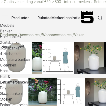
Gratis verzending vanaf €50
300+ interieurmerken
Retour
Producten
Ruimtes
Merken
Inspiratie
Meubels
Banken
Producten
/
Accessoires
/
Woonaccessoires
/
Vazen
Hoekbanken
Pagina
2-zitsbanken
3-zitsbanken
4-zitsbanken
Winke
Modulaire banken
U-banken
Klant
Hockers
Hal- &
Veelg
Eetkamerbanken
Daybeds
Openin
Slaapbanken
Loo
Stoelen
Eetkamerstoelen