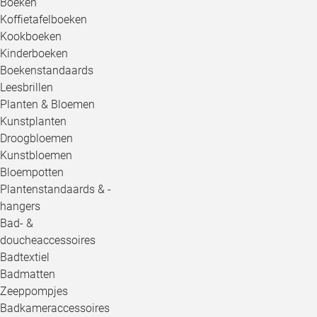
Boeken
Koffietafelboeken
Kookboeken
Kinderboeken
Boekenstandaards
Leesbrillen
Planten & Bloemen
Kunstplanten
Droogbloemen
Kunstbloemen
Bloempotten
Plantenstandaards & -
hangers
Bad- &
doucheaccessoires
Badtextiel
Badmatten
Zeeppompjes
Badkameraccessoires