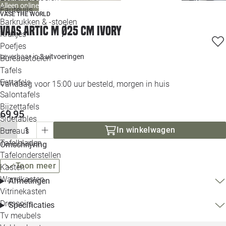
Alleen online
Loo
Fauteuils
VASE THE WORLD
Barkrukken & -stoelen
Vaas Artic M Ø25 cm ivory
Krukjes
Loo
Poefjes
Leverbaar in
3 uitvoeringen
Bureaustoelen
Loo
Tafels
Eettafels
Vandaag voor 15:00 uur besteld, morgen in huis
Loo
Salontafels
Bijzettafels
Loo
69,95
Sidetables
(out
In winkelwagen
Bureaus
Tafelbladen
Omschrijving
Alle 
Tafelonderstellen
Toon meer
Kasten
Wandkasten
Afmetingen
Vitrinekasten
Dressoirs
Specificaties
Tv meubels