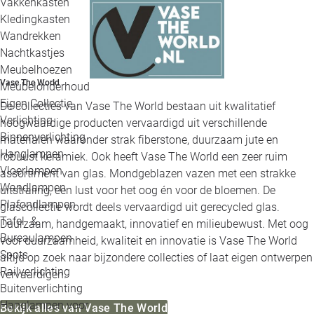
Vakkenkasten
Kledingkasten
Wandrekken
Nachtkastjes
Meubelhoezen
Vase The World
Meubelonderhoud
Eigen Collectie
De collecties van Vase The World bestaan uit kwalitatief
Verlichting
hoogwaardige producten vervaardigd uit verschillende
Binnenverlichting
materialen waaronder strak fiberstone, duurzaam jute en
Hanglampen
robuust keramiek. Ook heeft Vase The World een zeer ruim
Vloerlampen
assortiment van glas. Mondgeblazen vazen met een strakke
Wandlampen
uitstraling, een lust voor het oog én voor de bloemen. De
Plafondlampen
glascollectie wordt deels vervaardigd uit gerecycled glas.
Tafel- &
Duurzaam, handgemaakt, innovatief en milieubewust. Met oog
Bureaulampen
voor duurzaamheid, kwaliteit en innovatie is Vase The World
Spots
altijd op zoek naar bijzondere collecties of laat eigen ontwerpen
Railverlichting
vervaardigen.
Buitenverlichting
Hanglampen voor
Bekijk alles van Vase The World