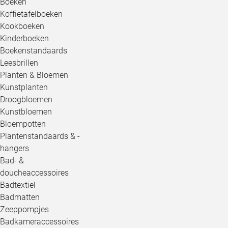
Boeken
Koffietafelboeken
Kookboeken
Kinderboeken
Boekenstandaards
Leesbrillen
Planten & Bloemen
Kunstplanten
Droogbloemen
Kunstbloemen
Bloempotten
Plantenstandaards & -
hangers
Bad- &
doucheaccessoires
Badtextiel
Badmatten
Zeeppompjes
Badkameraccessoires