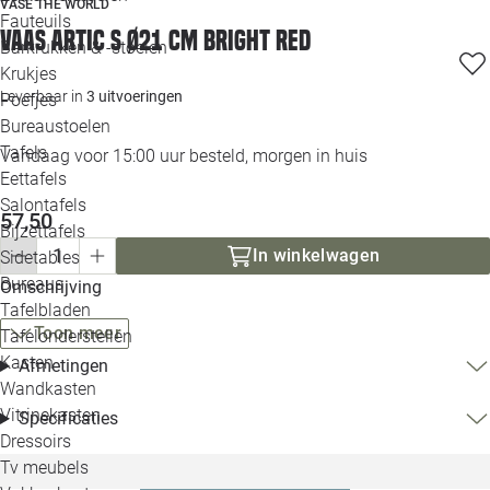
VASE THE WORLD
Loo
Fauteuils
Vaas Artic S Ø21 cm bright red
Barkrukken & -stoelen
Krukjes
Loo
Leverbaar in
3 uitvoeringen
Poefjes
Bureaustoelen
Loo
Tafels
Vandaag voor 15:00 uur besteld, morgen in huis
Eettafels
Loo
Salontafels
57,50
Bijzettafels
Loo
In winkelwagen
Sidetables
(out
Bureaus
Omschrijving
Tafelbladen
Alle 
Toon meer
Tafelonderstellen
Kasten
Afmetingen
Wandkasten
Vitrinekasten
Specificaties
Dressoirs
Tv meubels