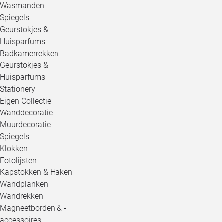
Wasmanden
Spiegels
Geurstokjes &
Huisparfums
Badkamerrekken
Geurstokjes &
Huisparfums
Stationery
Eigen Collectie
Wanddecoratie
Muurdecoratie
Spiegels
Klokken
Fotolijsten
Kapstokken & Haken
Wandplanken
Wandrekken
Magneetborden & -
accessoires