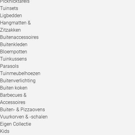
Picknicktafels
Tuinsets
Ligbedden
Hangmatten &
Zitzakken
Buitenaccessoires
Buitenkleden
Bloempotten
Tuinkussens
Parasols
Tuinmeubelhoezen
Buitenverlichting
Buiten koken
Barbecues &
Accessoires
Buiten- & Pizzaovens
Vuurkorven & -schalen
Eigen Collectie
Kids