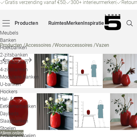
Gratis verzending vanaf €50
300+ interieurmerken
Retour
Producten
Ruimtes
Merken
Inspiratie
Meubels
Banken
Producten
/
Accessoires
/
Woonaccessoires
/
Vazen
Hoekbanken
Pagina
2-zitsbanken
3-zitsbanken
4-zitsbanken
Winke
Modulaire banken
U-banken
Klant
Hockers
Hal- &
Veelg
Eetkamerbanken
Daybeds
Openin
Slaapbanken
Loo
Stoelen
Alleen online
Eetkamerstoelen