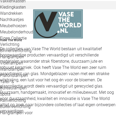
Vakkenkasten
Kledingkasten
Wandrekken
Nachtkastjes
Meubelhoezen
Meubelonderhoud
Eigen Collectie
Vase The World
Verlichting
De collecties van Vase The World bestaan uit kwalitatief
Binnenverlichting
hoogwaardige producten vervaardigd uit verschillende
Hanglampen
materialen waaronder strak fiberstone, duurzaam jute en
Vloerlampen
robuust keramiek. Ook heeft Vase The World een zeer ruim
Wandlampen
assortiment van glas. Mondgeblazen vazen met een strakke
Plafondlampen
uitstraling, een lust voor het oog én voor de bloemen. De
Tafel- &
glascollectie wordt deels vervaardigd uit gerecycled glas.
Bureaulampen
Duurzaam, handgemaakt, innovatief en milieubewust. Met oog
Spots
voor duurzaamheid, kwaliteit en innovatie is Vase The World
Railverlichting
altijd op zoek naar bijzondere collecties of laat eigen ontwerpen
Buitenverlichting
vervaardigen.
Hanglampen voor