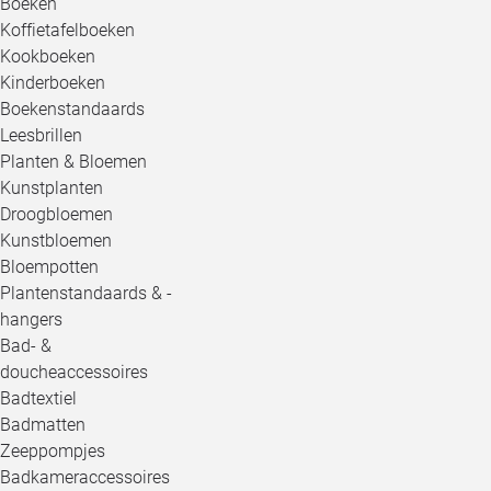
Boeken
Koffietafelboeken
Kookboeken
Kinderboeken
Boekenstandaards
Leesbrillen
Planten & Bloemen
Kunstplanten
Droogbloemen
Kunstbloemen
Bloempotten
Plantenstandaards & -
hangers
Bad- &
doucheaccessoires
Badtextiel
Badmatten
Zeeppompjes
Badkameraccessoires