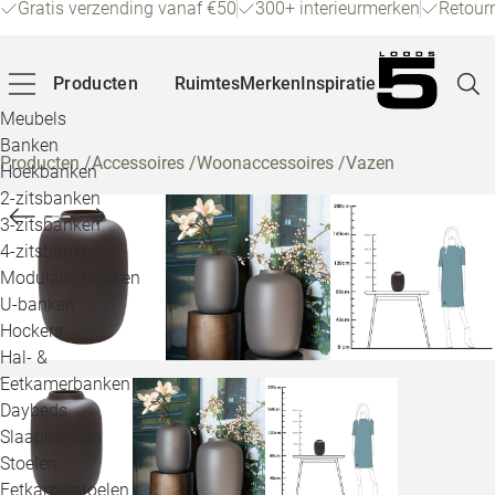
Gratis verzending vanaf €50
300+ interieurmerken
Retour
Producten
Ruimtes
Merken
Inspiratie
Meubels
Banken
Producten
/
Accessoires
/
Woonaccessoires
/
Vazen
Hoekbanken
Pagina
2-zitsbanken
3-zitsbanken
4-zitsbanken
Winke
Modulaire banken
U-banken
Klant
Hockers
Hal- &
Veelg
Eetkamerbanken
Daybeds
Openin
Slaapbanken
Loo
Stoelen
Eetkamerstoelen