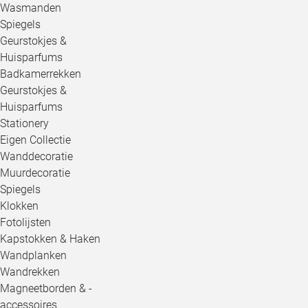
Wasmanden
Spiegels
Geurstokjes &
Huisparfums
Badkamerrekken
Geurstokjes &
Huisparfums
Stationery
Eigen Collectie
Wanddecoratie
Muurdecoratie
Spiegels
Klokken
Fotolijsten
Kapstokken & Haken
Wandplanken
Wandrekken
Magneetborden & -
accessoires