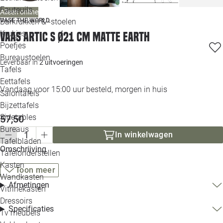
Loo
Fauteuils
Alleen online
Barkrukken & -stoelen
VASE THE WORLD
Krukjes
Vaas Artic S Ø21 cm matte earth
Loo
Poefjes
Bureaustoelen
Loo
Leverbaar in
2 uitvoeringen
Tafels
Eettafels
Loo
Vandaag voor 15:00 uur besteld, morgen in huis
Salontafels
Bijzettafels
Loo
Sidetables
57,50
Bureaus
In winkelwagen
Tafelbladen
Alle 
Omschrijving
Tafelonderstellen
Kasten
Toon meer
Wandkasten
Afmetingen
Vitrinekasten
Dressoirs
Specificaties
Tv meubels