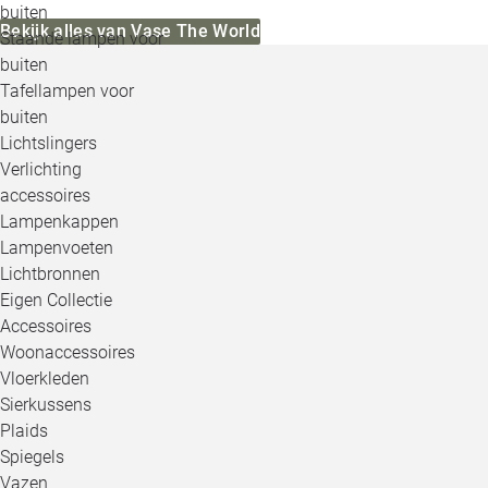
buiten
Bekijk alles van Vase The World
Staande lampen voor
buiten
Tafellampen voor
buiten
Lichtslingers
Verlichting
accessoires
Lampenkappen
Lampenvoeten
Lichtbronnen
Eigen Collectie
Accessoires
Woonaccessoires
Vloerkleden
Sierkussens
Plaids
Spiegels
Vazen