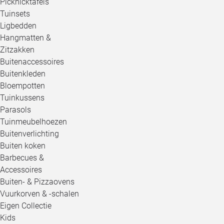
Picknicktafels
Tuinsets
Ligbedden
Hangmatten &
Zitzakken
Buitenaccessoires
Buitenkleden
Bloempotten
Tuinkussens
Parasols
Tuinmeubelhoezen
Buitenverlichting
Buiten koken
Barbecues &
Accessoires
Buiten- & Pizzaovens
Vuurkorven & -schalen
Eigen Collectie
Kids