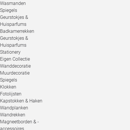
Wasmanden
Spiegels
Geurstokjes &
Huisparfums
Badkamerrekken
Geurstokjes &
Huisparfums
Stationery
Eigen Collectie
Wanddecoratie
Muurdecoratie
Spiegels
Klokken
Fotolijsten
Kapstokken & Haken
Wandplanken
Wandrekken
Magneetborden & -
accessoires