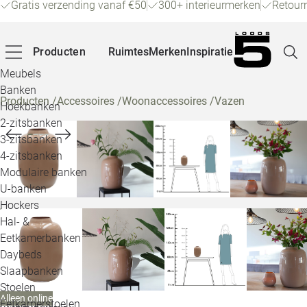
Gratis verzending vanaf €50
300+ interieurmerken
Retour
Producten
Ruimtes
Merken
Inspiratie
Meubels
Banken
Producten
/
Accessoires
/
Woonaccessoires
/
Vazen
Hoekbanken
Pagina
2-zitsbanken
3-zitsbanken
4-zitsbanken
Winke
Modulaire banken
U-banken
Klant
Hockers
Hal- &
Veelg
Eetkamerbanken
Daybeds
Openin
Slaapbanken
Loo
Stoelen
Alleen online
Eetkamerstoelen