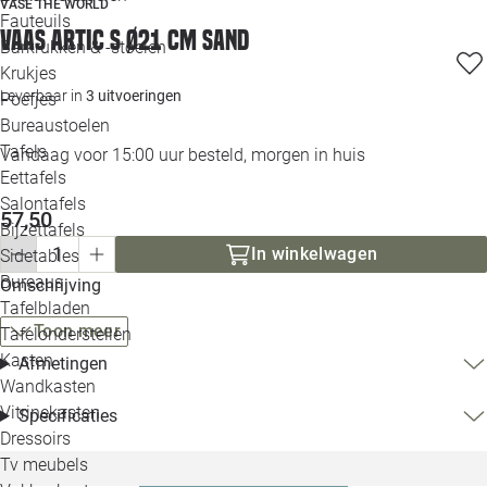
VASE THE WORLD
Loo
Fauteuils
Vaas Artic S Ø21 cm sand
Barkrukken & -stoelen
Krukjes
Loo
Leverbaar in
3 uitvoeringen
Poefjes
Bureaustoelen
Loo
Tafels
Vandaag voor 15:00 uur besteld, morgen in huis
Eettafels
Loo
Salontafels
57,50
Bijzettafels
Loo
In winkelwagen
Sidetables
Bureaus
Omschrijving
Tafelbladen
Alle 
Toon meer
Tafelonderstellen
Kasten
Afmetingen
Wandkasten
Vitrinekasten
Specificaties
Dressoirs
Tv meubels