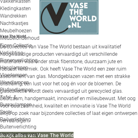
Vakkenkasten
Kledingkasten
Wandrekken
Nachtkastjes
Meubelhoezen
Vase The World
Meubelonderhoud
Eigen Collectie
De collecties van Vase The World bestaan uit kwalitatief
Verlichting
hoogwaardige producten vervaardigd uit verschillende
Binnenverlichting
materialen waaronder strak fiberstone, duurzaam jute en
Hanglampen
robuust keramiek. Ook heeft Vase The World een zeer ruim
Vloerlampen
assortiment van glas. Mondgeblazen vazen met een strakke
Wandlampen
uitstraling, een lust voor het oog én voor de bloemen. De
Plafondlampen
glascollectie wordt deels vervaardigd uit gerecycled glas.
Tafel- &
Duurzaam, handgemaakt, innovatief en milieubewust. Met oog
Bureaulampen
voor duurzaamheid, kwaliteit en innovatie is Vase The World
Spots
altijd op zoek naar bijzondere collecties of laat eigen ontwerpen
Railverlichting
vervaardigen.
Buitenverlichting
Hanglampen voor
Bekijk alles van Vase The World