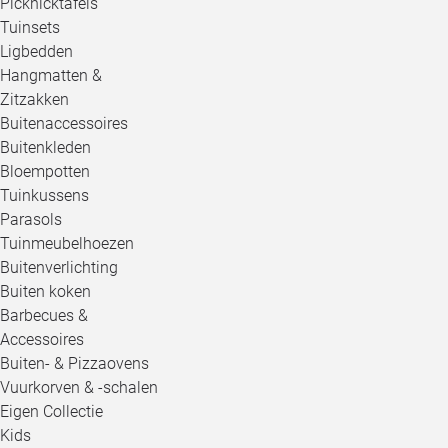
Picknicktafels
Tuinsets
Ligbedden
Hangmatten &
Zitzakken
Buitenaccessoires
Buitenkleden
Bloempotten
Tuinkussens
Parasols
Tuinmeubelhoezen
Buitenverlichting
Buiten koken
Barbecues &
Accessoires
Buiten- & Pizzaovens
Vuurkorven & -schalen
Eigen Collectie
Kids