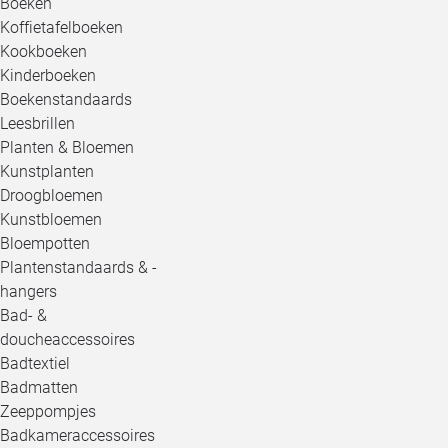
Boeken
Koffietafelboeken
Kookboeken
Kinderboeken
Boekenstandaards
Leesbrillen
Planten & Bloemen
Kunstplanten
Droogbloemen
Kunstbloemen
Bloempotten
Plantenstandaards & -
hangers
Bad- &
doucheaccessoires
Badtextiel
Badmatten
Zeeppompjes
Badkameraccessoires