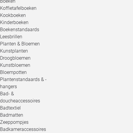
Boeken
Koffietafelboeken
Kookboeken
Kinderboeken
Boekenstandaards
Leesbrillen
Planten & Bloemen
Kunstplanten
Droogbloemen
Kunstbloemen
Bloempotten
Plantenstandaards & -
hangers
Bad- &
doucheaccessoires
Badtextiel
Badmatten
Zeeppompjes
Badkameraccessoires