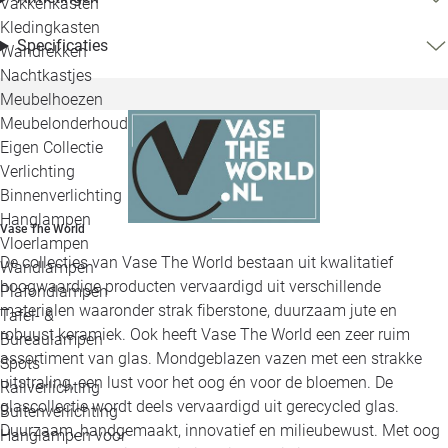
Vakkenkasten
Kledingkasten
Specificaties
Wandrekken
Nachtkastjes
Meubelhoezen
Meubelonderhoud
Eigen Collectie
Verlichting
Binnenverlichting
Hanglampen
Vase The World
Vloerlampen
De collecties van Vase The World bestaan uit kwalitatief
Wandlampen
hoogwaardige producten vervaardigd uit verschillende
Plafondlampen
materialen waaronder strak fiberstone, duurzaam jute en
Tafel- &
robuust keramiek. Ook heeft Vase The World een zeer ruim
Bureaulampen
assortiment van glas. Mondgeblazen vazen met een strakke
Spots
uitstraling, een lust voor het oog én voor de bloemen. De
Railverlichting
glascollectie wordt deels vervaardigd uit gerecycled glas.
Buitenverlichting
Duurzaam, handgemaakt, innovatief en milieubewust. Met oog
Hanglampen voor