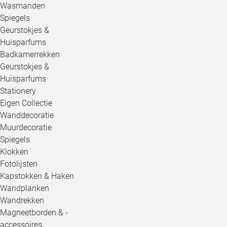
Wasmanden
Spiegels
Geurstokjes &
Huisparfums
Badkamerrekken
Geurstokjes &
Huisparfums
Stationery
Eigen Collectie
Wanddecoratie
Muurdecoratie
Spiegels
Klokken
Fotolijsten
Kapstokken & Haken
Wandplanken
Wandrekken
Magneetborden & -
accessoires