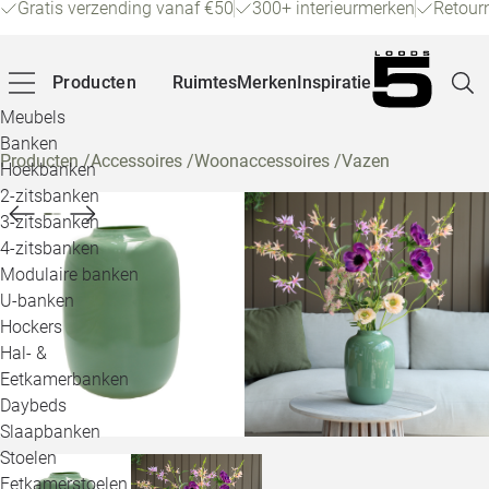
Gratis verzending vanaf €50
300+ interieurmerken
Retour
Producten
Ruimtes
Merken
Inspiratie
Meubels
Banken
Producten
/
Accessoires
/
Woonaccessoires
/
Vazen
Hoekbanken
Pagina
2-zitsbanken
3-zitsbanken
4-zitsbanken
Winke
Modulaire banken
U-banken
Klant
Hockers
Hal- &
Veelg
Eetkamerbanken
Daybeds
Openin
Slaapbanken
Loo
Stoelen
Eetkamerstoelen