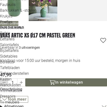
Loo
Fauteuils
Barkrukken & -stoelen
Krukjes
Loo
Poefjes
Alleen online
Bureaustoelen
VASE THE WORLD
Loo
Tafels
Vaas Artic XS Ø17 cm pastel green
Eettafels
Loo
Salontafels
Leverbaar in
3 uitvoeringen
Bijzettafels
Loo
Sidetables
Vandaag voor 15:00 uur besteld, morgen in huis
Bureaus
Tafelbladen
Alle 
Tafelonderstellen
47,95
Kasten
In winkelwagen
Wandkasten
Omschrijving
Vitrinekasten
Dressoirs
Toon meer
Tv meubels
Afmetingen