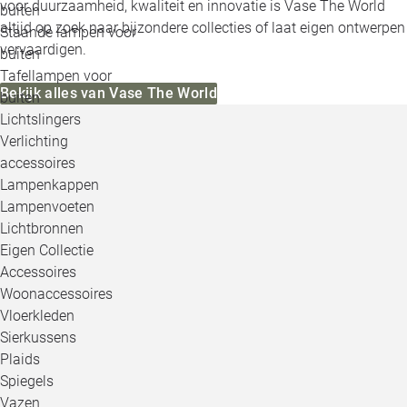
voor duurzaamheid, kwaliteit en innovatie is Vase The World
buiten
altijd op zoek naar bijzondere collecties of laat eigen ontwerpen
Staande lampen voor
vervaardigen.
buiten
Tafellampen voor
Bekijk alles van Vase The World
buiten
Lichtslingers
Verlichting
accessoires
Lampenkappen
Lampenvoeten
Lichtbronnen
Eigen Collectie
Accessoires
Woonaccessoires
Vloerkleden
Sierkussens
Plaids
Spiegels
Vazen