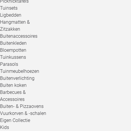
Picknicktafels
Tuinsets
Ligbedden
Hangmatten &
Zitzakken
Buitenaccessoires
Buitenkleden
Bloempotten
Tuinkussens
Parasols
Tuinmeubelhoezen
Buitenverlichting
Buiten koken
Barbecues &
Accessoires
Buiten- & Pizzaovens
Vuurkorven & -schalen
Eigen Collectie
Kids