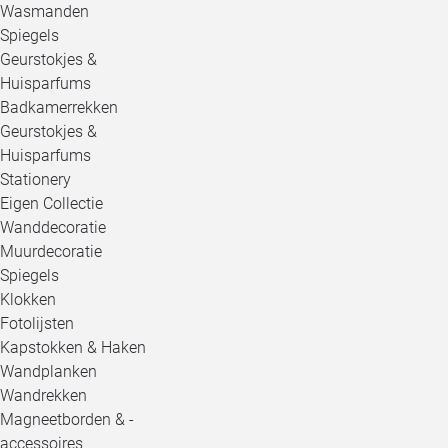
Wasmanden
Spiegels
Geurstokjes &
Huisparfums
Badkamerrekken
Geurstokjes &
Huisparfums
Stationery
Eigen Collectie
Wanddecoratie
Muurdecoratie
Spiegels
Klokken
Fotolijsten
Kapstokken & Haken
Wandplanken
Wandrekken
Magneetborden & -
accessoires