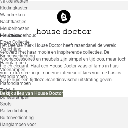
Vakkenkasten
Kledingkasten
Wandrekken
Nachtkastjes
Meubelhoezen
Meubelonderhoud
House Doctor
Eigen Collectie
Het Deense merk House Doctor heeft razendsnel de wereld
Verlichting
veroverd met haar mooie en inspirerende collecties. De
Binnenverlichting
woonaccessoires en meubels zijn simpel en tijdloos, maar toch
Hanglampen
hip en elegant. Haal een House Doctor vaas of lamp in huis
Vloerlampen
voor extra sfeer in je moderne interieur of kies voor de basics
Wandlampen
die je huis een tijdloze Scandinavische uitstraling geven.
Plafondlampen
Tafel- &
Bekijk alles van House Doctor
Bureaulampen
Spots
Railverlichting
Buitenverlichting
Hanglampen voor