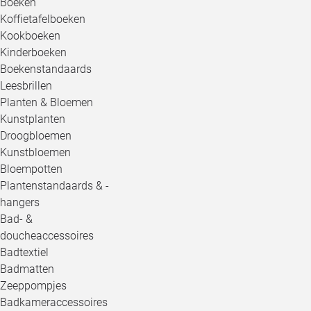
Boeken
Koffietafelboeken
Kookboeken
Kinderboeken
Boekenstandaards
Leesbrillen
Planten & Bloemen
Kunstplanten
Droogbloemen
Kunstbloemen
Bloempotten
Plantenstandaards & -
hangers
Bad- &
doucheaccessoires
Badtextiel
Badmatten
Zeeppompjes
Badkameraccessoires