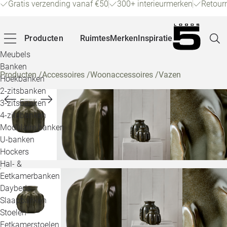
Gratis verzending vanaf €50
300+ interieurmerken
Retour
Producten
Ruimtes
Merken
Inspiratie
Meubels
Banken
Producten
/
Accessoires
/
Woonaccessoires
/
Vazen
Hoekbanken
Pagina
2-zitsbanken
3-zitsbanken
4-zitsbanken
Winke
Modulaire banken
U-banken
Klant
Hockers
Hal- &
Veelg
Eetkamerbanken
Daybeds
Openin
Slaapbanken
Loo
Stoelen
Eetkamerstoelen