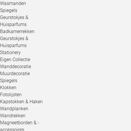
Wasmanden
Spiegels
Geurstokjes &
Huisparfums
Badkamerrekken
Geurstokjes &
Huisparfums
Stationery
Eigen Collectie
Wanddecoratie
Muurdecoratie
Spiegels
Klokken
Fotolijsten
Kapstokken & Haken
Wandplanken
Wandrekken
Magneetborden & -
accessoires