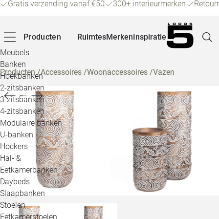
Gratis verzending vanaf €50
300+ interieurmerken
Retour
Producten
Ruimtes
Merken
Inspiratie
Meubels
Banken
Producten
/
Accessoires
/
Woonaccessoires
/
Vazen
Hoekbanken
Pagina
2-zitsbanken
3-zitsbanken
4-zitsbanken
Winke
Modulaire banken
U-banken
Klant
Hockers
Hal- &
Veelg
Eetkamerbanken
Daybeds
Openin
Slaapbanken
Loo
Stoelen
Eetkamerstoelen