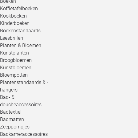
Boeken
Koffietafelboeken
Kookboeken
Kinderboeken
Boekenstandaards
Leesbrillen
Planten & Bloemen
Kunstplanten
Droogbloemen
Kunstbloemen
Bloempotten
Plantenstandaards & -
hangers
Bad- &
doucheaccessoires
Badtextiel
Badmatten
Zeeppompjes
Badkameraccessoires