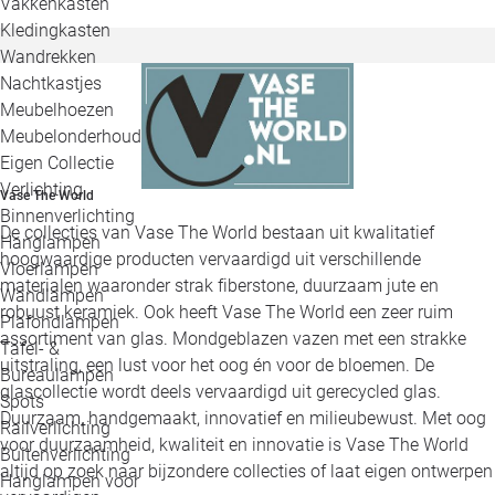
Vakkenkasten
Kledingkasten
Wandrekken
Nachtkastjes
Meubelhoezen
Meubelonderhoud
Eigen Collectie
Verlichting
Vase The World
Binnenverlichting
De collecties van Vase The World bestaan uit kwalitatief
Hanglampen
hoogwaardige producten vervaardigd uit verschillende
Vloerlampen
materialen waaronder strak fiberstone, duurzaam jute en
Wandlampen
robuust keramiek. Ook heeft Vase The World een zeer ruim
Plafondlampen
assortiment van glas. Mondgeblazen vazen met een strakke
Tafel- &
uitstraling, een lust voor het oog én voor de bloemen. De
Bureaulampen
glascollectie wordt deels vervaardigd uit gerecycled glas.
Spots
Duurzaam, handgemaakt, innovatief en milieubewust. Met oog
Railverlichting
voor duurzaamheid, kwaliteit en innovatie is Vase The World
Buitenverlichting
altijd op zoek naar bijzondere collecties of laat eigen ontwerpen
Hanglampen voor