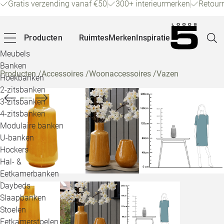
Gratis verzending vanaf €50
300+ interieurmerken
Retour
Producten
Ruimtes
Merken
Inspiratie
Meubels
Banken
Producten
/
Accessoires
/
Woonaccessoires
/
Vazen
Hoekbanken
Pagina
2-zitsbanken
3-zitsbanken
4-zitsbanken
Winke
Modulaire banken
U-banken
Klant
Hockers
Hal- &
Veelg
Eetkamerbanken
Daybeds
Openin
Slaapbanken
Loo
Stoelen
Eetkamerstoelen