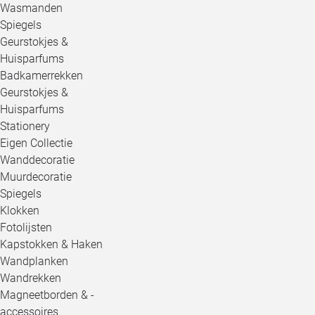
Wasmanden
Spiegels
Geurstokjes &
Huisparfums
Badkamerrekken
Geurstokjes &
Huisparfums
Stationery
Eigen Collectie
Wanddecoratie
Muurdecoratie
Spiegels
Klokken
Fotolijsten
Kapstokken & Haken
Wandplanken
Wandrekken
Magneetborden & -
accessoires