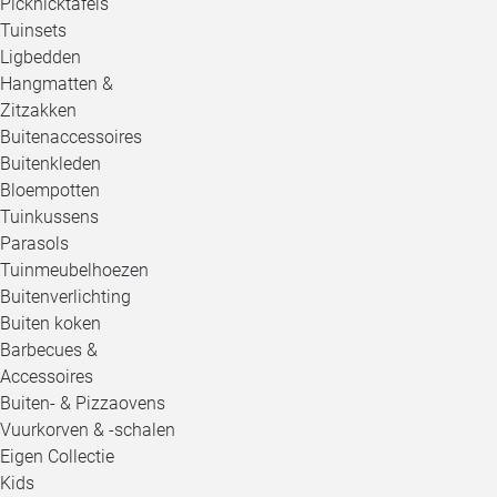
Picknicktafels
Tuinsets
Ligbedden
Hangmatten &
Zitzakken
Buitenaccessoires
Buitenkleden
Bloempotten
Tuinkussens
Parasols
Tuinmeubelhoezen
Buitenverlichting
Buiten koken
Barbecues &
Accessoires
Buiten- & Pizzaovens
Vuurkorven & -schalen
Eigen Collectie
Kids