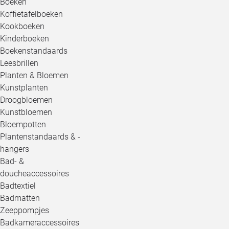
Boeken
Koffietafelboeken
Kookboeken
Kinderboeken
Boekenstandaards
Leesbrillen
Planten & Bloemen
Kunstplanten
Droogbloemen
Kunstbloemen
Bloempotten
Plantenstandaards & -
hangers
Bad- &
doucheaccessoires
Badtextiel
Badmatten
Zeeppompjes
Badkameraccessoires