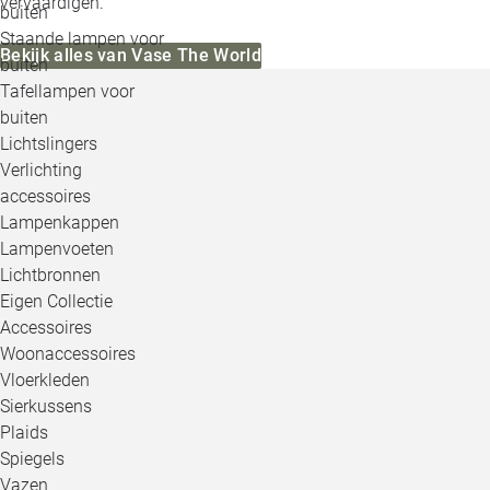
vervaardigen.
buiten
Staande lampen voor
Bekijk alles van Vase The World
buiten
Tafellampen voor
buiten
Lichtslingers
Verlichting
accessoires
Lampenkappen
Lampenvoeten
Lichtbronnen
Eigen Collectie
Accessoires
Woonaccessoires
Vloerkleden
Sierkussens
Plaids
Spiegels
Vazen