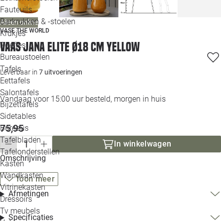
Loo
Fauteuils
Barkrukken & -stoelen
Alleen online
VASE THE WORLD
Krukjes
Loo
Vaas Jana Elite Ø18 cm yellow
Poefjes
Bureaustoelen
Loo
Tafels
Leverbaar in
7 uitvoeringen
Eettafels
Loo
Salontafels
Vandaag voor 15:00 uur besteld, morgen in huis
Bijzettafels
Loo
Sidetables
75,95
Bureaus
Tafelbladen
In winkelwagen
Alle 
Tafelonderstellen
Omschrijving
Kasten
Wandkasten
Toon meer
Vitrinekasten
Afmetingen
Dressoirs
Tv meubels
Specificaties