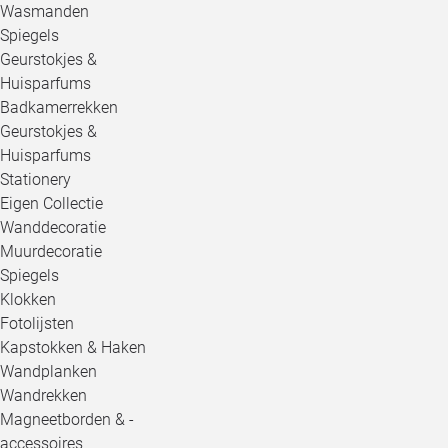
Wasmanden
Spiegels
Geurstokjes &
Huisparfums
Badkamerrekken
Geurstokjes &
Huisparfums
Stationery
Eigen Collectie
Wanddecoratie
Muurdecoratie
Spiegels
Klokken
Fotolijsten
Kapstokken & Haken
Wandplanken
Wandrekken
Magneetborden & -
accessoires