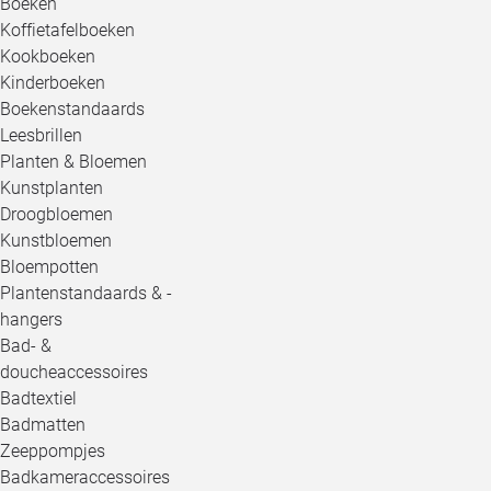
Boeken
Koffietafelboeken
Kookboeken
Kinderboeken
Boekenstandaards
Leesbrillen
Planten & Bloemen
Kunstplanten
Droogbloemen
Kunstbloemen
Bloempotten
Plantenstandaards & -
hangers
Bad- &
doucheaccessoires
Badtextiel
Badmatten
Zeeppompjes
Badkameraccessoires