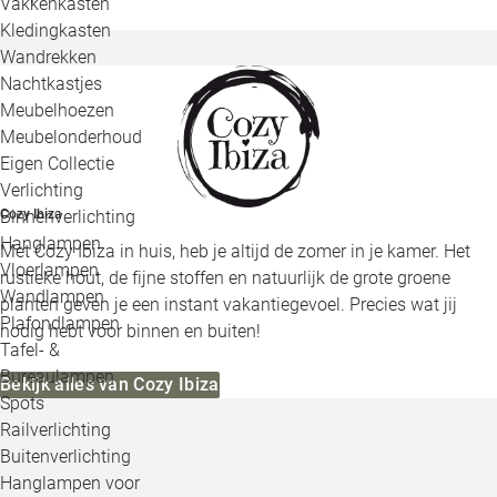
Vakkenkasten
Kledingkasten
Wandrekken
Nachtkastjes
Meubelhoezen
Meubelonderhoud
Eigen Collectie
Verlichting
Binnenverlichting
Cozy Ibiza
Hanglampen
Met Cozy Ibiza in huis, heb je altijd de zomer in je kamer. Het
Vloerlampen
rustieke hout, de fijne stoffen en natuurlijk de grote groene
Wandlampen
planten geven je een instant vakantiegevoel. Precies wat jij
Plafondlampen
nodig hebt voor binnen en buiten!
Tafel- &
Bureaulampen
Bekijk alles van Cozy Ibiza
Spots
Railverlichting
Buitenverlichting
Hanglampen voor