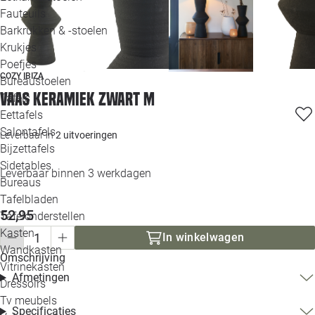
Loo
Fauteuils
Barkrukken & -stoelen
Krukjes
Loo
Poefjes
COZY IBIZA
Bureaustoelen
Loo
Vaas keramiek zwart M
Tafels
Eettafels
Loo
Salontafels
Leverbaar in
2 uitvoeringen
Bijzettafels
Loo
Sidetables
Leverbaar binnen 3 werkdagen
Bureaus
Tafelbladen
Alle 
52,95
Tafelonderstellen
Kasten
In winkelwagen
Wandkasten
Omschrijving
Vitrinekasten
Afmetingen
Dressoirs
Tv meubels
Specificaties