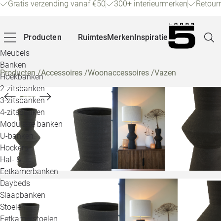
Gratis verzending vanaf €50
300+ interieurmerken
Retour
Producten
Ruimtes
Merken
Inspiratie
Meubels
Banken
Producten
/
Accessoires
/
Woonaccessoires
/
Vazen
Hoekbanken
Pagina
2-zitsbanken
3-zitsbanken
4-zitsbanken
Winke
Modulaire banken
U-banken
Klant
Hockers
Hal- &
Veelg
Eetkamerbanken
Daybeds
Openin
Slaapbanken
Loo
Stoelen
Eetkamerstoelen