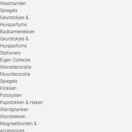
Wasmanden
Spiegels
Geurstokjes &
Huisparfums
Badkamerrekken
Geurstokjes &
Huisparfums
Stationery
Eigen Collectie
Wanddecoratie
Muurdecoratie
Spiegels
Klokken
Fotolijsten
Kapstokken & Haken
Wandplanken
Wandrekken
Magneetborden & -
accessoires