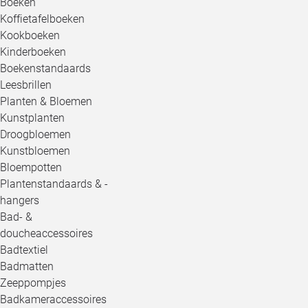
Boeken
Koffietafelboeken
Kookboeken
Kinderboeken
Boekenstandaards
Leesbrillen
Planten & Bloemen
Kunstplanten
Droogbloemen
Kunstbloemen
Bloempotten
Plantenstandaards & -
hangers
Bad- &
doucheaccessoires
Badtextiel
Badmatten
Zeeppompjes
Badkameraccessoires