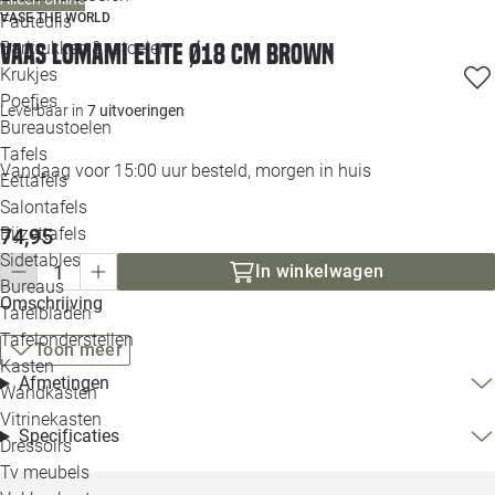
Loo
VASE THE WORLD
Fauteuils
Barkrukken & -stoelen
Vaas Lomami Elite Ø18 cm brown
Krukjes
Loo
Poefjes
Leverbaar in
7 uitvoeringen
Bureaustoelen
Loo
Tafels
Vandaag voor 15:00 uur besteld, morgen in huis
Eettafels
Loo
Salontafels
Bijzettafels
74,95
Loo
Sidetables
(out
In winkelwagen
Bureaus
Omschrijving
Tafelbladen
Alle 
Tafelonderstellen
Toon meer
Kasten
Afmetingen
Wandkasten
Vitrinekasten
Specificaties
Dressoirs
Tv meubels