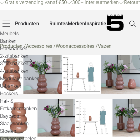
Gratis verzending vanaf €50
300+ interieurmerken
Retour
Producten
Ruimtes
Merken
Inspiratie
Meubels
Banken
Producten
/
Accessoires
/
Woonaccessoires
/
Vazen
Hoekbanken
Pagina
2-zitsbanken
3-zitsbanken
4-zitsbanken
Winke
Modulaire banken
U-banken
Klant
Hockers
Hal- &
Veelg
Eetkamerbanken
Daybeds
Openin
Slaapbanken
Loo
Stoelen
Eetkamerstoelen
Alleen online