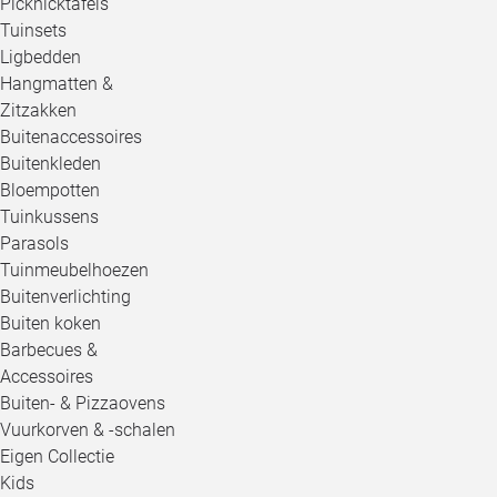
Picknicktafels
Tuinsets
Ligbedden
Hangmatten &
Zitzakken
Buitenaccessoires
Buitenkleden
Bloempotten
Tuinkussens
Parasols
Tuinmeubelhoezen
Buitenverlichting
Buiten koken
Barbecues &
Accessoires
Buiten- & Pizzaovens
Vuurkorven & -schalen
Eigen Collectie
Kids