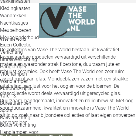
Vakkenkasten
Kledingkasten
Wandrekken
Nachtkastjes
Meubelhoezen
Meubelonderhoud
Vase The World
Eigen Collectie
De collecties van Vase The World bestaan uit kwalitatief
Verlichting
hoogwaardige producten vervaardigd uit verschillende
Binnenverlichting
materialen waaronder strak fiberstone, duurzaam jute en
Hanglampen
robuust keramiek. Ook heeft Vase The World een zeer ruim
Vloerlampen
assortiment van glas. Mondgeblazen vazen met een strakke
Wandlampen
uitstraling, een lust voor het oog én voor de bloemen. De
Plafondlampen
glascollectie wordt deels vervaardigd uit gerecycled glas.
Tafel- &
Duurzaam, handgemaakt, innovatief en milieubewust. Met oog
Bureaulampen
voor duurzaamheid, kwaliteit en innovatie is Vase The World
Spots
altijd op zoek naar bijzondere collecties of laat eigen ontwerpen
Railverlichting
vervaardigen.
Buitenverlichting
Hanglampen voor