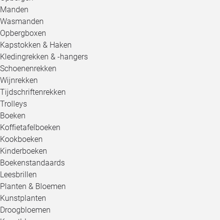
Manden
Wasmanden
Opbergboxen
Kapstokken & Haken
Kledingrekken & -hangers
Schoenenrekken
Wijnrekken
Tijdschriftenrekken
Trolleys
Boeken
Koffietafelboeken
Kookboeken
Kinderboeken
Boekenstandaards
Leesbrillen
Planten & Bloemen
Kunstplanten
Droogbloemen