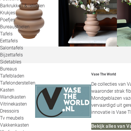
Barkrukken & -stoelen
Krukjes
Poefjes
Bureaustoelen
Tafels
Eettafels
Salontafels
Bijzettafels
Sidetables
Bureaus
Vase The World
Tafelbladen
Tafelonderstellen
De collecties van V
Kasten
waaronder strak fi
Wandkasten
Mondgeblazen vazen 
Vitrinekasten
vervaardigd uit ge
Dressoirs
innovatie is Vase T
Tv meubels
Vakkenkasten
Bekijk alles van 