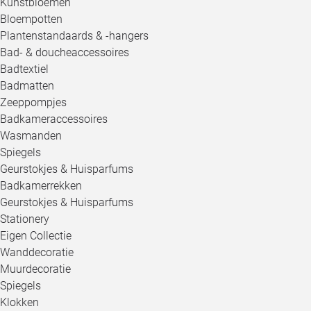
Kunstbloemen
Bloempotten
Plantenstandaards & -hangers
Bad- & doucheaccessoires
Badtextiel
Badmatten
Zeeppompjes
Badkameraccessoires
Wasmanden
Spiegels
Geurstokjes & Huisparfums
Badkamerrekken
Geurstokjes & Huisparfums
Stationery
Eigen Collectie
Wanddecoratie
Muurdecoratie
Spiegels
Klokken