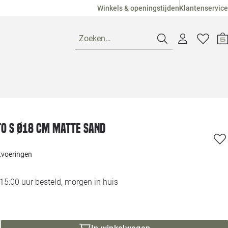
Winkels & openingstijden
Klantenservice
Zoeken…
Openingstijden
Pagina suggesties
Loods 5 Ame
o S Ø18 cm matte sand
Winkels
Loods 5 Dui
itvoeringen
Klantenservice
Loods 5 Maas
5:00 uur besteld, morgen in huis
Veelgestelde vragen
Loods 5 Slie