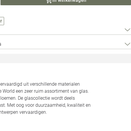
In winkelwagen
Loods 5 Za
Loods 5 Gara
r
Alle openingst
s
ervaardigd uit verschillende materialen
e World een zeer ruim assortiment van glas.
loemen. De glascollectie wordt deels
st. Met oog voor duurzaamheid, kwaliteit en
 ontwerpen vervaardigen.