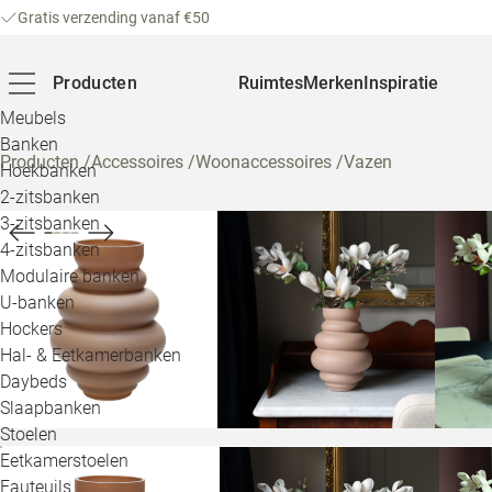
Gratis verzending vanaf €50
Producten
Ruimtes
Merken
Inspiratie
Meubels
Banken
Producten
/
Accessoires
/
Woonaccessoires
/
Vazen
Hoekbanken
2-zitsbanken
3-zitsbanken
4-zitsbanken
Modulaire banken
U-banken
Hockers
Hal- & Eetkamerbanken
Daybeds
Slaapbanken
Stoelen
Eetkamerstoelen
Fauteuils