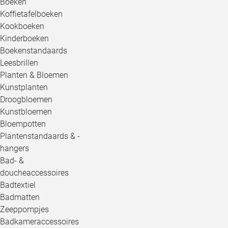
Boeken
Koffietafelboeken
Kookboeken
Kinderboeken
Boekenstandaards
Leesbrillen
Planten & Bloemen
Kunstplanten
Droogbloemen
Kunstbloemen
Bloempotten
Plantenstandaards & -
hangers
Bad- &
doucheaccessoires
Badtextiel
Badmatten
Zeeppompjes
Badkameraccessoires