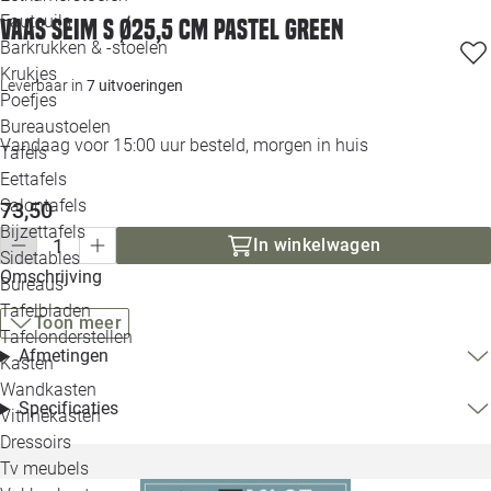
Loo
Fauteuils
Vaas Seim S Ø25,5 cm pastel green
Barkrukken & -stoelen
Krukjes
Loo
Leverbaar in
7 uitvoeringen
Poefjes
Bureaustoelen
Loo
Vandaag voor 15:00 uur besteld, morgen in huis
Tafels
Eettafels
Loo
Salontafels
73,50
Bijzettafels
In winkelwagen
Loo
Sidetables
Omschrijving
Bureaus
Tafelbladen
Toon meer
Alle 
Tafelonderstellen
Afmetingen
Kasten
Wandkasten
Specificaties
Vitrinekasten
Dressoirs
Tv meubels