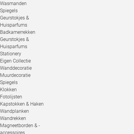
Wasmanden
Spiegels
Geurstokjes &
Huisparfums
Badkamerrekken
Geurstokjes &
Huisparfums
Stationery
Eigen Collectie
Wanddecoratie
Muurdecoratie
Spiegels
Klokken
Fotolijsten
Kapstokken & Haken
Wandplanken
Wandrekken
Magneetborden & -
accessoires