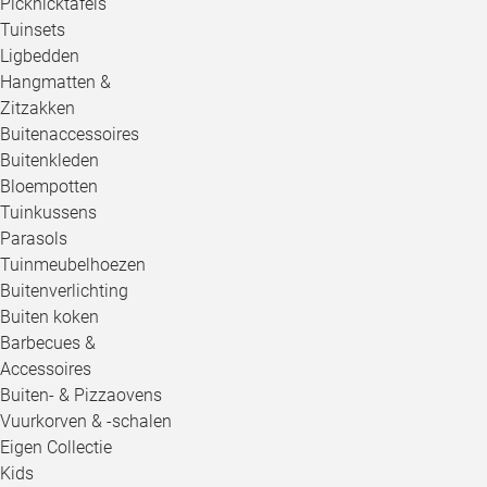
Picknicktafels
Tuinsets
Ligbedden
Hangmatten &
Zitzakken
Buitenaccessoires
Buitenkleden
Bloempotten
Tuinkussens
Parasols
Tuinmeubelhoezen
Buitenverlichting
Buiten koken
Barbecues &
Accessoires
Buiten- & Pizzaovens
Vuurkorven & -schalen
Eigen Collectie
Kids