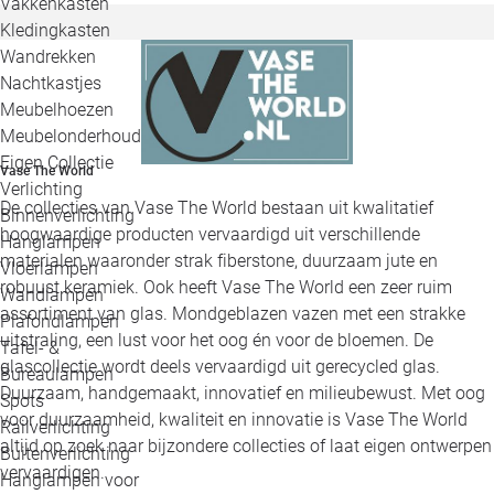
Vakkenkasten
Kledingkasten
Wandrekken
Nachtkastjes
Meubelhoezen
Meubelonderhoud
Eigen Collectie
Vase The World
Verlichting
De collecties van Vase The World bestaan uit kwalitatief
Binnenverlichting
hoogwaardige producten vervaardigd uit verschillende
Hanglampen
materialen waaronder strak fiberstone, duurzaam jute en
Vloerlampen
robuust keramiek. Ook heeft Vase The World een zeer ruim
Wandlampen
assortiment van glas. Mondgeblazen vazen met een strakke
Plafondlampen
uitstraling, een lust voor het oog én voor de bloemen. De
Tafel- &
glascollectie wordt deels vervaardigd uit gerecycled glas.
Bureaulampen
Duurzaam, handgemaakt, innovatief en milieubewust. Met oog
Spots
voor duurzaamheid, kwaliteit en innovatie is Vase The World
Railverlichting
altijd op zoek naar bijzondere collecties of laat eigen ontwerpen
Buitenverlichting
vervaardigen.
Hanglampen voor