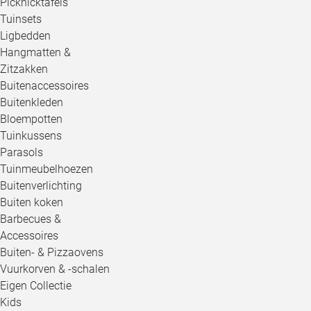
Picknicktafels
Tuinsets
Ligbedden
Hangmatten &
Zitzakken
Buitenaccessoires
Buitenkleden
Bloempotten
Tuinkussens
Parasols
Tuinmeubelhoezen
Buitenverlichting
Buiten koken
Barbecues &
Accessoires
Buiten- & Pizzaovens
Vuurkorven & -schalen
Eigen Collectie
Kids