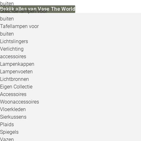
buiten
Bekijk alles van Vase The World
Staande lampen voor
buiten
Tafellampen voor
buiten
Lichtslingers
Verlichting
accessoires
Lampenkappen
Lampenvoeten
Lichtbronnen
Eigen Collectie
Accessoires
Woonaccessoires
Vloerkleden
Sierkussens
Plaids
Spiegels
Vazen