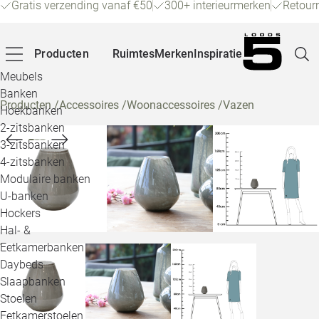
Gratis verzending vanaf €50
300+ interieurmerken
Retour
Producten
Ruimtes
Merken
Inspiratie
Meubels
Banken
Producten
/
Accessoires
/
Woonaccessoires
/
Vazen
Hoekbanken
Pagina
2-zitsbanken
3-zitsbanken
4-zitsbanken
Winke
Modulaire banken
U-banken
Klant
Hockers
Hal- &
Veelg
Eetkamerbanken
Daybeds
Openin
Slaapbanken
Loo
Stoelen
Eetkamerstoelen