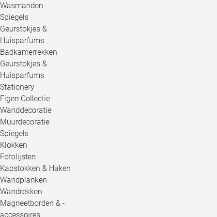
Wasmanden
Spiegels
Geurstokjes &
Huisparfums
Badkamerrekken
Geurstokjes &
Huisparfums
Stationery
Eigen Collectie
Wanddecoratie
Muurdecoratie
Spiegels
Klokken
Fotolijsten
Kapstokken & Haken
Wandplanken
Wandrekken
Magneetborden & -
accessoires