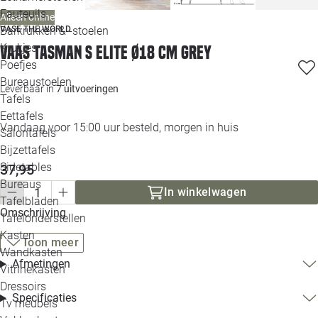
Loo
Fauteuils
Alleen online
Barkrukken & -stoelen
VASE THE WORLD
Krukjes
Vaas Tasman S Elite Ø18 cm grey
Loo
Poefjes
Bureaustoelen
Loo
Leverbaar in
7 uitvoeringen
Tafels
Eettafels
Loo
Vandaag voor 15:00 uur besteld, morgen in huis
Salontafels
Bijzettafels
Loo
Sidetables
37,95
Bureaus
In winkelwagen
Tafelbladen
Alle 
Omschrijving
Tafelonderstellen
Kasten
Toon meer
Wandkasten
Afmetingen
Vitrinekasten
Dressoirs
Specificaties
Tv meubels