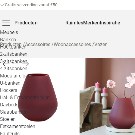
Gratis verzending vanaf €50
Producten
Ruimtes
Merken
Inspiratie
Meubels
Banken
Producten
/
Accessoires
/
Woonaccessoires
/
Vazen
Hoekbanken
2-zitsbanken
3-zitsbanken
4-zitsbanken
Modulaire banken
U-banken
Hockers
Hal- & Eetkamerbanken
Daybeds
Slaapbanken
Stoelen
Eetkamerstoelen
Fauteuils