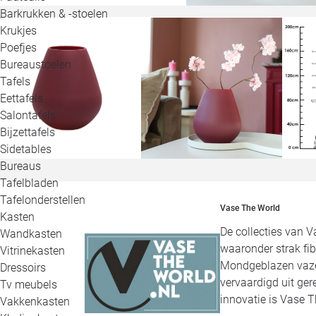
Barkrukken & -stoelen
Krukjes
Poefjes
Bureaustoelen
Tafels
Eettafels
Salontafels
Bijzettafels
Sidetables
Bureaus
Tafelbladen
Tafelonderstellen
Vase The World
Kasten
De collecties van V
Wandkasten
waaronder strak fi
Vitrinekasten
Mondgeblazen vazen 
Dressoirs
vervaardigd uit ge
Tv meubels
innovatie is Vase T
Vakkenkasten