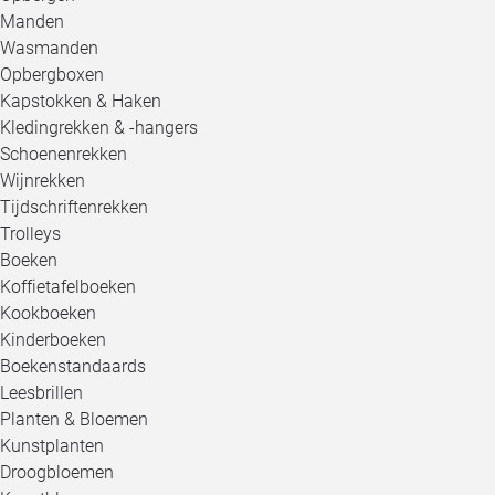
Manden
Wasmanden
Opbergboxen
Kapstokken & Haken
Kledingrekken & -hangers
Schoenenrekken
Wijnrekken
Tijdschriftenrekken
Trolleys
Boeken
Koffietafelboeken
Kookboeken
Kinderboeken
Boekenstandaards
Leesbrillen
Planten & Bloemen
Kunstplanten
Droogbloemen