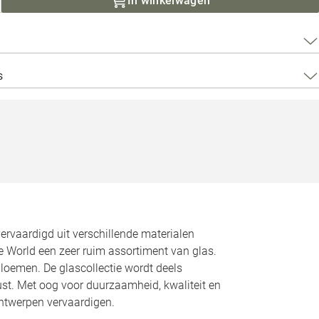
In winkelwagen
Loods 5 Za
Loods 5 Gara
s
Alle openingst
ervaardigd uit verschillende materialen
e World een zeer ruim assortiment van glas.
loemen. De glascollectie wordt deels
st. Met oog voor duurzaamheid, kwaliteit en
 ontwerpen vervaardigen.