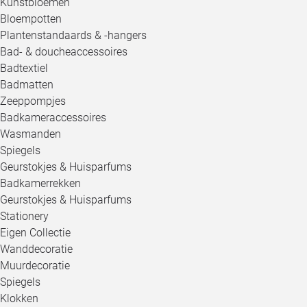
Kunstbloemen
Bloempotten
Plantenstandaards & -hangers
Bad- & doucheaccessoires
Badtextiel
Badmatten
Zeeppompjes
Badkameraccessoires
Wasmanden
Spiegels
Geurstokjes & Huisparfums
Badkamerrekken
Geurstokjes & Huisparfums
Stationery
Eigen Collectie
Wanddecoratie
Muurdecoratie
Spiegels
Klokken