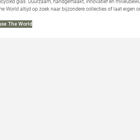
recycled glas. Duurzaam, handgemaakt, innovatief en milieubewu
he World altijd op zoek naar bijzondere collecties of laat eigen
Vase The World