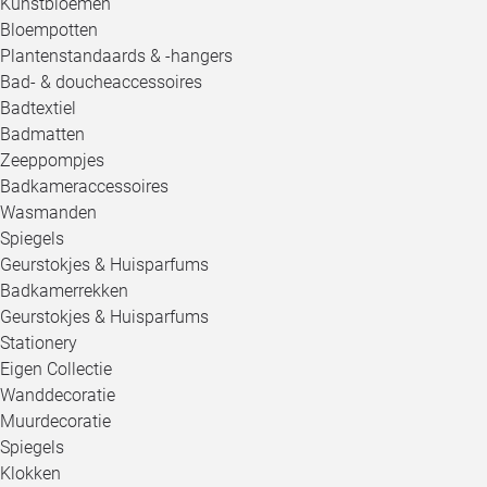
Kunstbloemen
Bloempotten
Plantenstandaards & -hangers
Bad- & doucheaccessoires
Badtextiel
Badmatten
Zeeppompjes
Badkameraccessoires
Wasmanden
Spiegels
Geurstokjes & Huisparfums
Badkamerrekken
Geurstokjes & Huisparfums
Stationery
Eigen Collectie
Wanddecoratie
Muurdecoratie
Spiegels
Klokken