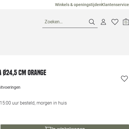
Winkels & openingstijden
Klantenservice
Zoeken…
Openingstijden
Pagina suggesties
Loods 5 Ame
a Ø24,5 cm orange
Winkels
Loods 5 Dui
uitvoeringen
Klantenservice
Loods 5 Maas
5:00 uur besteld, morgen in huis
Veelgestelde vragen
Loods 5 Slie