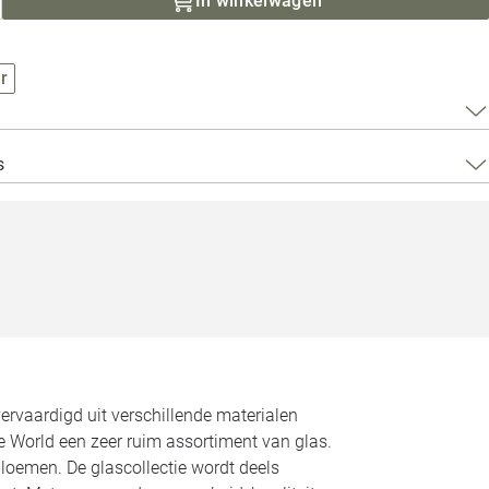
In winkelwagen
Loods 5 Za
Loods 5 Gara
r
Alle openingst
s
ervaardigd uit verschillende materialen
e World een zeer ruim assortiment van glas.
loemen. De glascollectie wordt deels