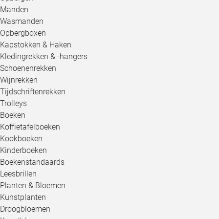
Manden
Wasmanden
Opbergboxen
Kapstokken & Haken
Kledingrekken & -hangers
Schoenenrekken
Wijnrekken
Tijdschriftenrekken
Trolleys
Boeken
Koffietafelboeken
Kookboeken
Kinderboeken
Boekenstandaards
Leesbrillen
Planten & Bloemen
Kunstplanten
Droogbloemen