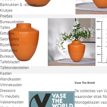
Barkrukken & -stoelen
Krukjes
Poefjes
Bureaustoelen
Tafels
Eettafels
Salontafels
Bijzettafels
Sidetables
Bureaus
Tafelbladen
Tafelonderstellen
Kasten
Wandkasten
Vase The World
Vitrinekasten
Dressoirs
De collecties van V
Tv meubels
waaronder strak fi
Vakkenkasten
Mondgeblazen vazen 