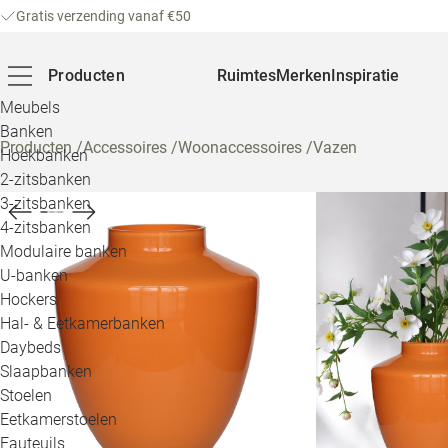
Gratis verzending vanaf €50
Producten
Ruimtes
Merken
Inspiratie
Meubels
Banken
Producten
/
Accessoires
/
Woonaccessoires
/
Vazen
Hoekbanken
2-zitsbanken
3-zitsbanken
4-zitsbanken
Modulaire banken
U-banken
Hockers
Hal- & Eetkamerbanken
Daybeds
Slaapbanken
Stoelen
Eetkamerstoelen
Fauteuils