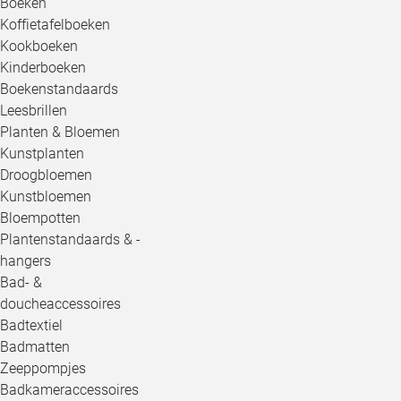
Boeken
Koffietafelboeken
Kookboeken
Kinderboeken
Boekenstandaards
Leesbrillen
Planten & Bloemen
Kunstplanten
Droogbloemen
Kunstbloemen
Bloempotten
Plantenstandaards & -
hangers
Bad- &
doucheaccessoires
Badtextiel
Badmatten
Zeeppompjes
Badkameraccessoires