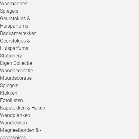
Wasmanden
Spiegels
Geurstokjes &
Huisparfums
Badkamerrekken
Geurstokjes &
Huisparfums
Stationery
Eigen Collectie
Wanddecoratie
Muurdecoratie
Spiegels
Klokken
Fotolijsten
Kapstokken & Haken
Wandplanken
Wandrekken
Magneetborden & -
accessoires