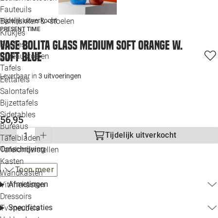
Loo
Fauteuils
Barkrukken & -stoelen
Tijdelijk uitverkocht
PRESENT TIME
Krukjes
Loo
Vase Bolita glass medium soft orange w.
Poefjes
soft blue
Bureaustoelen
Loo
Tafels
Leverbaar in
3 uitvoeringen
Eettafels
Loo
Salontafels
Bijzettafels
Loo
Sidetables
(out
56,95
Bureaus
Tijdelijk uitverkocht
Tafelbladen
Alle 
Omschrijving
Tafelonderstellen
Kasten
Toon meer
Wandkasten
Afmetingen
Vitrinekasten
Dressoirs
Specificaties
Tv meubels