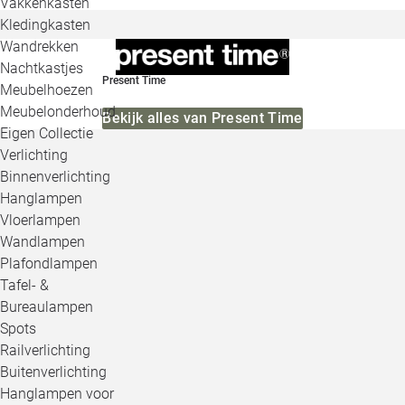
Vakkenkasten
Kledingkasten
Wandrekken
Nachtkastjes
Present Time
Meubelhoezen
Meubelonderhoud
Bekijk alles van Present Time
Eigen Collectie
Verlichting
Binnenverlichting
Hanglampen
Vloerlampen
Wandlampen
Plafondlampen
Tafel- &
Bureaulampen
Spots
Railverlichting
Buitenverlichting
Hanglampen voor