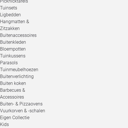
Picknicktafels
Tuinsets
Ligbedden
Hangmatten &
Zitzakken
Buitenaccessoires
Buitenkleden
Bloempotten
Tuinkussens
Parasols
Tuinmeubelhoezen
Buitenverlichting
Buiten koken
Barbecues &
Accessoires
Buiten- & Pizzaovens
Vuurkorven & -schalen
Eigen Collectie
Kids