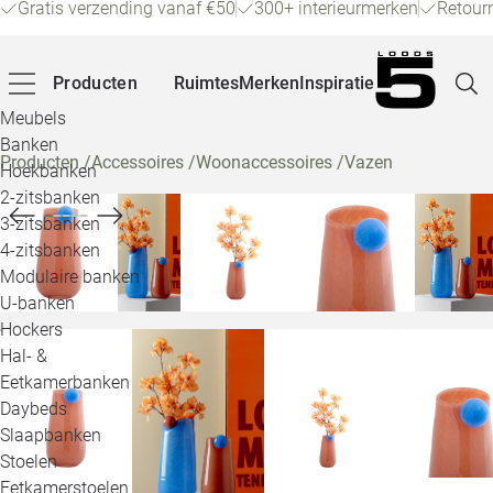
Gratis verzending vanaf €50
300+ interieurmerken
Retour
Producten
Ruimtes
Merken
Inspiratie
Meubels
Banken
Producten
/
Accessoires
/
Woonaccessoires
/
Vazen
Hoekbanken
Pagina
2-zitsbanken
3-zitsbanken
4-zitsbanken
Winke
Modulaire banken
U-banken
Klant
Hockers
Hal- &
Veelg
Eetkamerbanken
Daybeds
Openin
Slaapbanken
Loo
Stoelen
Eetkamerstoelen